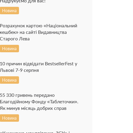
Надрукуємо для вас!
Новина
Розрахунок картою «Національний
кешбек» на сайті Видавництва
Старого Лева
Новина
10 причин відвідати BestsellerFest у
Львові 7-9 серпня
Новина
55 330 гривень передано
Благодійному Фонду «Таблеточки».
Як минув місяць добрих справ
Новина
«Книжечка-мандрівочка. ЗСУ» і