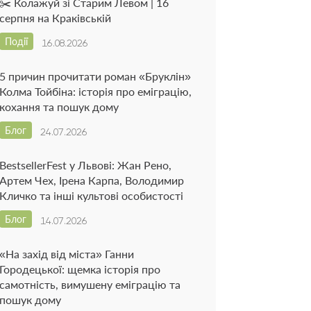
✂️ Колажуй зі Старим Левом | 16
серпня на Краківській
Події
16.08.2026
5 причин прочитати роман «Бруклін»
Колма Тойбіна: історія про еміграцію,
кохання та пошук дому
Блог
24.07.2026
BestsellerFest у Львові: Жан Рено,
Артем Чех, Ірена Карпа, Володимир
Кличко та інші культові особистості
Блог
14.07.2026
«На захід від міста» Ганни
Городецької: щемка історія про
самотність, вимушену еміграцію та
пошук дому