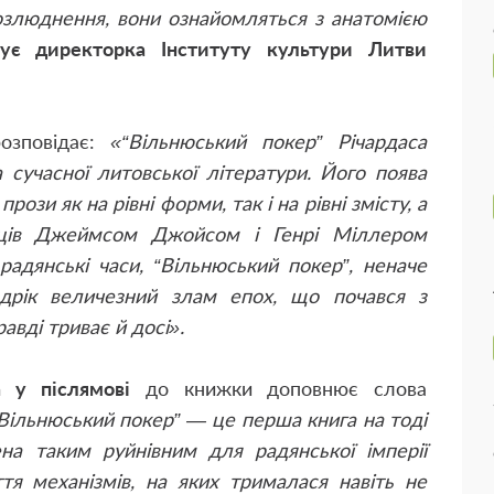
озлюднення, вони ознайомляться з анатомією
ує директорка Інституту культури Литви
озповідає:
«“Вільнюський покер” Річардаса
 сучасної литовської літератури. Його поява
ози як на рівні форми, так і на рівні змісту, а
вців Джеймсом Джойсом і Генрі Міллером
радянські часи, “Вільнюський покер”, неначе
дрік величезний злам епох, що почався з
вді триває й досі».
а
у післямові
до книжки доповнює слова
Вільнюський покер” — це перша книга на тоді
ена таким руйнівним для радянської імперії
тя механізмів, на яких трималася навіть не