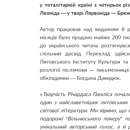
у тоталітарній країні з чотирьох рі
Леоніда — у творі Лярвоніда — Бре
Автор працював над виданням 8 ро
місяців було продано майже 200 ти
до українського читача розтягнувс
спільний досвід. Переклад здій
Литовського Інституту Культури та
розлогої післямови — письменниця 
обкладинки — Богдана Давидюк.
«Творчість Річардаса Ґавяліса почал
один з найславетніших литовських 
світової літератури. Ми віримо, що
подорожі “Вільнюського покеру” п
унікальний авторський голос, а й