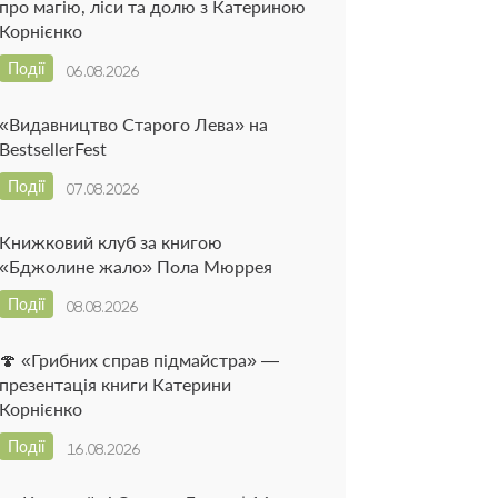
про магію, ліси та долю з Катериною
Корнієнко
Події
06.08.2026
«Видавництво Старого Лева» на
BestsellerFest
Події
07.08.2026
Книжковий клуб за книгою
«Бджолине жало» Пола Мюррея
Події
08.08.2026
🍄 «Грибних справ підмайстра» —
презентація книги Катерини
Корнієнко
Події
16.08.2026