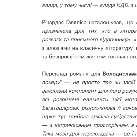
влада, у тому числі — влада КДБ, а 
Річардас Ґавяліса наголошував, що
призначена для тих, хто в літера
розваги та приєм­ного відпочинку»
. 
з алюзіями на класичну літературу,
та безпросвітнім життям тогочасног
Переклад роману для
Володислав
покеру” — не просто тло чи засіб 
важливий компонент для його розумі
всі розрізнені елементи цієї моз
Багатошарова, різнопланова й соков
адже тут глибока архаїка сусідству
— з непричесаним просторіччям, а 
Така мова для перекладача — це і п