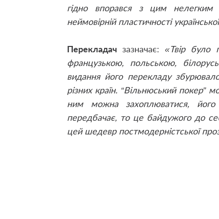
гідно впорався з цим нелегким 
неймовірній пластичності українсько
Перекладач
зазначає:
«Твір було 
французькою, польською, білору
видання його перекладу збурювало
різних країн. “Вільнюський покер” м
ним можна захоплюватися, його
передбачає, то це байдужого до се
цей шедевр постмодерністської проз