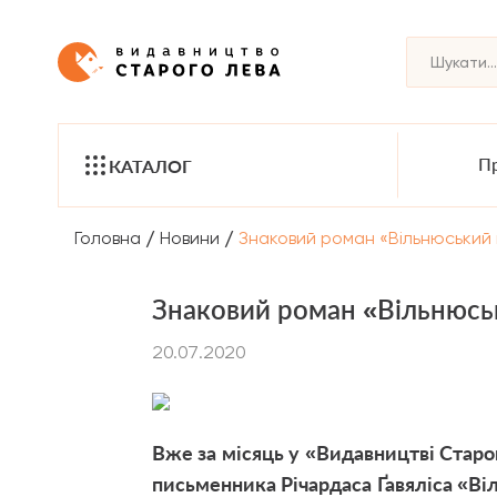
Пр
КАТАЛОГ
/
/
Головна
Новини
Знаковий роман «Вільнюський
Знаковий роман «Вільнюськ
20.07.2020
Вже за місяць у «Видавництві Стар
письменника Річардаса Ґавяліса «Ві