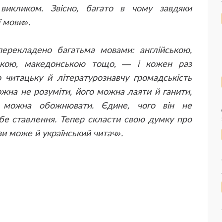
викликом. Звісно, багато в чому завдяки
ї мови».
перекладено багатьма мовами: англійською,
ською, македонською тощо, — і кожен раз
 читацьку й літературознавчу громадськість
ожна не розуміти, його можна лаяти й ганити,
 можна обожнювати. Єдине, чого він не
бе ставлення. Тепер скласти свою думку про
и може й український читач».