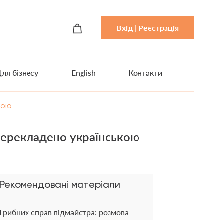
Вхід | Реєстрація
ля бізнесу
English
Контакти
кою
перекладено українською
Рекомендовані матеріали
Грибних справ підмайстра: розмова