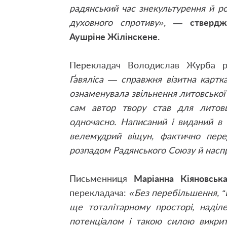
радянський час знекультурення й р
духовного спротиву»,
—
ствердж
Аушріне Жілінскене.
Перекладач Володислав Журба р
Ґавяліса — справжня візитна картка
ознаменувала звільнення литовської пр
сам автор твору став для лито
одночасно. Написаний і виданий в 
велемудрий віщун, фактично пере
розпадом Радянського Союзу й наспра
Письменниця
Маріанна Кіяновськ
перекладача:
«Без перебільшення, “
ще тоталітарному просторі, наділ
потенціалом і такою силою викрит