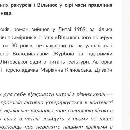
зних ракурсів і Вільнюс у сірі часи правління
жнєва.
ків, роман вийшов у Литві 1989, за кілька
сяч примірників. Шлях «Вільнюського покеру»
я на 30 років, незважаючи на актуальність і
снено Володиславом Журбою за підтримки
 Литовської ради з питань культури. Авторка
і перекладачка Маріанна Кіяновська. Дизайн
и для себе відкривати читачі з різних країн —
прозаїків активно утверджується в контексті
 й українське видання стане важливою віхою в
о світу, а читачі знайдуть у ньому не лише
 розповідь про пережите нашими країнами в