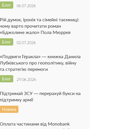
Блог
06.07.2026
Рій думок, іронія та сімейні таємниці:
чому варто прочитати роман
«Бджолине жало» Пола Мюррея
Блог
02.07.2026
«Подвиги Геракла» — книжка Данила
Лубківського про геополітику, війну
та стратегію перемоги
Блог
29.06.2026
Підтримай ЗСУ — перерахуй букси на
підтримку армії
Новина
Оплата частинами від Monobank