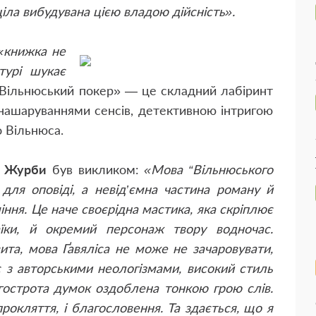
ціла вибудувана цією владою дійсність».
«книжка не
турі шукає
«Вільнюський покер» — це складний лабіринт
 нашаруваннями сенсів, детективною інтригою
о Вільнюса.
а Журби
був викликом:
«Мова “Вільнюського
для оповіді, а невід’ємна частина роману й
ння. Це наче своєрідна мастика, яка скріплює
аїки, й окремий персонаж твору водночас.
ита, мова Ґавяліса не може не зачаровувати,
є з авторськими неологізмами, високий стиль
гострота думок оздоблена тонкою грою слів.
рокляття, і благословення. Та здається, що я