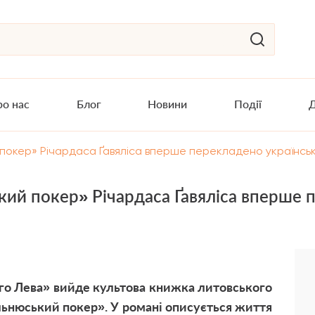
о нас
Блог
Новини
Події
Д
 покер» Річардаса Ґавяліса вперше перекладено українсь
ий покер» Річардаса Ґавяліса вперше 
ого Лева» вийде культова книжка литовського
льнюський покер». У романі описується життя