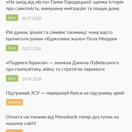
«На захід від міста» Ганни Городецької: щемка історія
про самотність, вимушену еміграцію та пошук дому
Блог
06.07.2026
Рій думок, іронія та сімейні таємниці: чому варто
прочитати роман «Бджолине жало» Пола Мюррея
Блог
02.07.2026
«Подвиги Геракла» — книжка Данила Лубківського
про геополітику, війну та стратегію перемоги
Блог
29.06.2026
Підтримай ЗСУ — перерахуй букси на підтримку армії
Новина
Оплата частинами від Monobank тепер доступна на
нашому сайті!