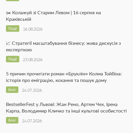
✂️ Колажуй зі Старим Левом | 16 серпня на
Краківській
Події
16.08.2026
📈 Стратегії масштабування бізнесу: жива дискусія з
експерткою
Події
23.08.2026
5 причин прочитати роман «Бруклін» Колма Тойбіна:
історія про еміграцію, кохання та пошук дому
Блог
24.07.2026
BestsellerFest у Львові: Жан Рено, Артем Чех, Ірена
Карпа, Володимир Кличко та інші культові особистості
Блог
14.07.2026