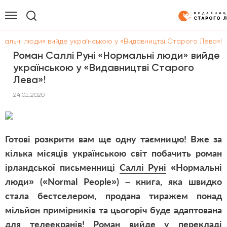
мальні люди» вийде українською у «Видавництві Старого Лева»!
Роман Саллі Руні «Нормальні люди» вийде
українською у «Видавництві Старого
Лева»!
24.01.2020
Готові розкрити вам ще одну таємницю! Вже за
кілька місяців українською світ побачить роман
ірландської письменниці
Саллі Руні
«
Нормальні
люди
» («Normal People») – книга, яка швидко
стала бестселером, продана тиражем понад
мільйон примірників та цьогоріч буде адаптована
для телеекранів! Роман вийде у перекладі