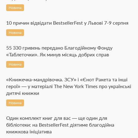
Новина
10 причин відвідати BestsellerFest у Львові 7-9 серпня
Новина
55 330 гривень передано Благодійному Фонду
«Таблеточки». Як минув місяць добрих справ
Новина
«Книжечка-мандрівочка. ЗСУ» і «Єнот Ракета та інші
герої» — у матеріалі The New York Times про українські
дитячі книжки
Новина
Один комплект книг для вас — ще один для
бібліотеки: на BestsellerFest діятиме благодійна
книжкова ініціатива