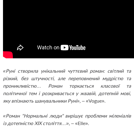
«Руні створила унікальний чуттєвий роман: світлий та
різкий, без штучності, але переповнений мудрістю та
проникливістю… Роман торкається класової та
політичної тем і розкривається у жвавій, дотепній мові,
яку впізнають шанувальники Руні»,
– «Vogue».
«Роман "Нормальні люди" вирішує проблеми міленіалів
із дотепністю XIX століття…»
, – «
Elle
».