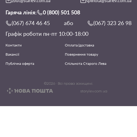
zbut@starlev.com.ua
spilnota@starlev.com.ua
Гаряча лінія:
0 (800) 501 508
(067) 674 46 45
або
(067) 323 26 98
Графік роботи пн-пт 10:00-18:00
Контакти
Оплата/доставка
Вакансії
Повернення товару
Публічна оферта
Спільнота Старого Лева
©
2026
· Всі права захищені.
starylev.com.ua