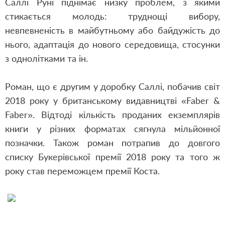
Саллі Руні піднімає низку проблем, з якими
стикається молодь: труднощі вибору,
невпевненість в майбутньому або байдужість до
нього, адаптація до нового середовища, стосунки
з однолітками та ін.
Роман, що є другим у доробку Саллі, побачив світ
2018 року у британському видавництві «Faber &
Faber». Відтоді кількість проданих екземплярів
книги у різних форматах сягнула мільйонної
позначки. Також роман потрапив до довгого
списку Букерівської премії 2018 року та того ж
року став переможцем премії Коста.