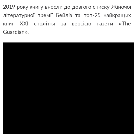
2019 року книгу внесли до довгого списку Жіночої
літературної премії Бейліз та топ-25 найкращих
книг ХХІ століття за версією газети «The
Guardian».