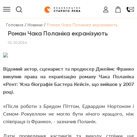
/
/
Головна
Новини
Роман Чака Поланіка екранізують
Роман Чака Поланіка екранізують
01.10.2014
Відомий актор, сценарист та продюсер Джеймс Франко
викупив права на екранізацію роману Чака Поланіка
«Рент: Усна біографія Бастера Кейсі», що вийшов у 2007
році.
«Після роботи з Бредом Піттом, Едвардом Нортоном і
Семом Рокуеллом не могло бути нічого кращого, ніж
співпраця із Франко», - зазначив Поланік.
Дати проведення кастингів та виходу стрічки ще