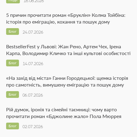
16.08.2026
5 причин прочитати роман «Бруклін» Колма Тойбіна:
історія про еміграцію, кохання та пошук дому
Блог
24.07.2026
BestsellerFest у Львові: Жан Рено, Артем Чех, Ірена
Карпа, Володимир Кличко та інші культові особистості
Блог
14.07.2026
«На захід від міста» Ганни Городецької: щемка історія
про самотність, вимушену еміграцію та пошук дому
Блог
06.07.2026
Рій думок, іронія та сімейні таємниці: чому варто
прочитати роман «Бджолине жало» Пола Мюррея
Блог
02.07.2026