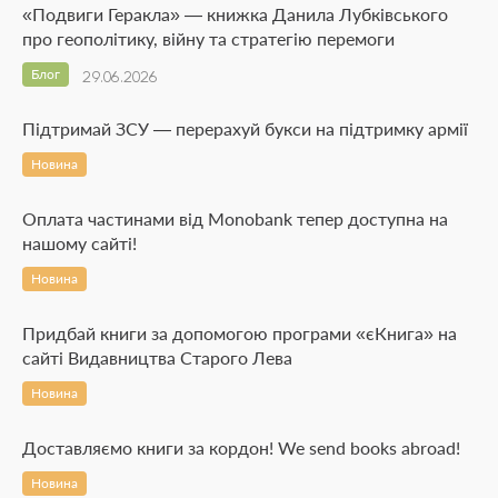
«Подвиги Геракла» — книжка Данила Лубківського
про геополітику, війну та стратегію перемоги
Блог
29.06.2026
Підтримай ЗСУ — перерахуй букси на підтримку армії
Новина
Оплата частинами від Monobank тепер доступна на
нашому сайті!
Новина
Придбай книги за допомогою програми «єКнига» на
сайті Видавництва Старого Лева
Новина
Доставляємо книги за кордон! We send books abroad!
Новина