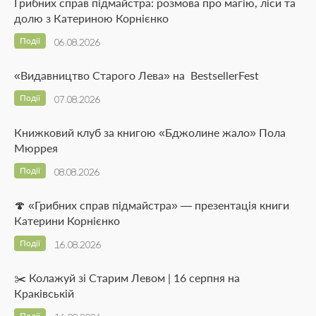
Грибних справ підмайстра: розмова про магію, ліси та
долю з Катериною Корнієнко
Події
06.08.2026
«Видавництво Старого Лева» на BestsellerFest
Події
07.08.2026
Книжковий клуб за книгою «Бджолине жало» Пола
Мюррея
Події
08.08.2026
🍄 «Грибних справ підмайстра» — презентація книги
Катерини Корнієнко
Події
16.08.2026
✂️ Колажуй зі Старим Левом | 16 серпня на
Краківській
Події