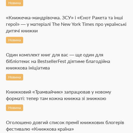
Новина
«Книжечка-мандрівочка. ЗСУ» і «Єнот Ракета та інші
герої» — у матеріалі The New York Times про українські
дитячі книжки
Новина
Один комплект книг для вас — ще один для
бібліотеки: на BestsellerFest діятиме благодійна
книжкова ініціатива
Новина
Книжковий «Трамвайчик» запрацював у новому
форматі: тепер там кожна книжка зі знижкою
Новина
Оголошено довгий список премії книжкових блогерів
фестивалю «Книжкова країна»