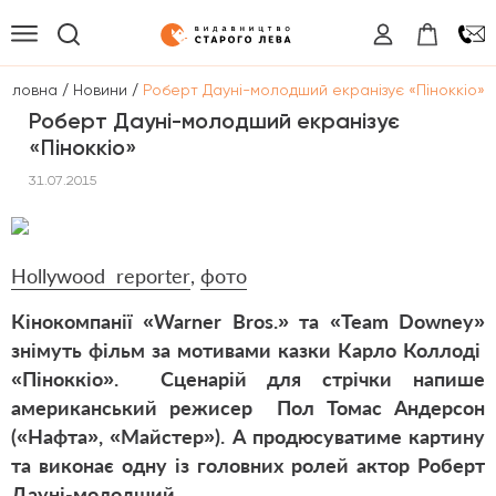
/
/
Головна
Новини
Роберт Дауні-молодший екранізує «Піноккіо»
Роберт Дауні-молодший екранізує
«Піноккіо»
31.07.2015
Hollywood
reporter
,
фото
Кінокомпанії «Warner Bros.» та «Team Downey»
знімуть фільм за мотивами казки Карло Коллоді
«Піноккіо». Сценарій для стрічки напише
американський режисер Пол Томас Андерсон
(«Нафта», «Майстер»). А продюсуватиме картину
та виконає одну із головних ролей актор Роберт
Дауні-молодший.