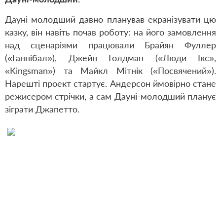
Дауні-молодший давно планував екранізувати цю
казку, він навіть почав роботу: на його замовлення
над сценаріями працювали Брайян Фуллер
(«Ганнібал»), Джейн Голдман («Люди Ікс»,
«Kingsman») та Майкл Мітнік («Посвячений»).
Нарешті проект стартує. Андерсон ймовірно стане
режисером стрічки, а сам Дауні-молодший планує
зіграти Джапетто.