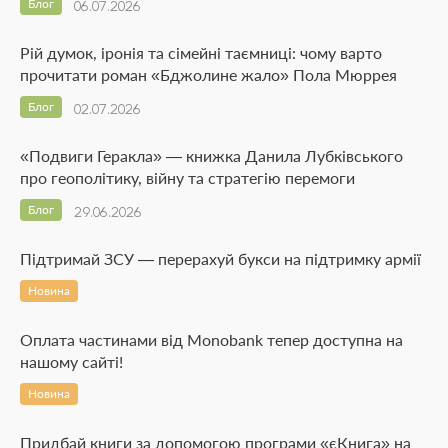
Блог
06.07.2026
Рій думок, іронія та сімейні таємниці: чому варто
прочитати роман «Бджолине жало» Пола Мюррея
Блог
02.07.2026
«Подвиги Геракла» — книжка Данила Лубківського
про геополітику, війну та стратегію перемоги
Блог
29.06.2026
Підтримай ЗСУ — перерахуй букси на підтримку армії
Новина
Оплата частинами від Monobank тепер доступна на
нашому сайті!
Новина
Придбай книги за допомогою програми «єКнига» на