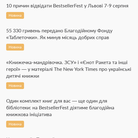
10 причин відвідати BestsellerFest у Львові 7-9 серпня
Новина
55 330 гривень передано Благодійному Фонду
«Таблеточки». Як минув місяць добрих справ
Новина
«Книжечка-мандрівочка. ЗСУ» і «Єнот Ракета та інші
герої» — у матеріалі The New York Times про українські
дитячі книжки
Новина
Один комплект книг для вас — ще один для
бібліотеки: на BestsellerFest діятиме благодійна
книжкова ініціатива
Новина