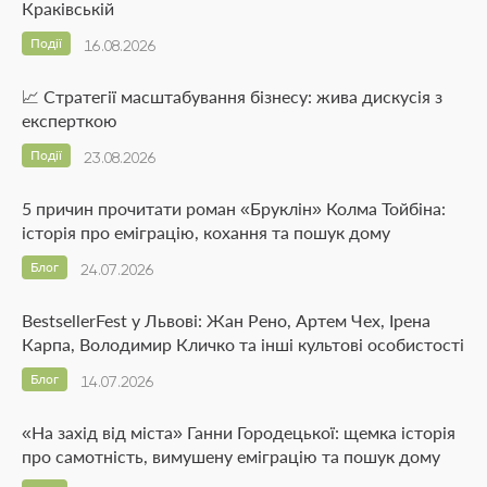
Краківській
Події
16.08.2026
📈 Стратегії масштабування бізнесу: жива дискусія з
експерткою
Події
23.08.2026
5 причин прочитати роман «Бруклін» Колма Тойбіна:
історія про еміграцію, кохання та пошук дому
Блог
24.07.2026
BestsellerFest у Львові: Жан Рено, Артем Чех, Ірена
Карпа, Володимир Кличко та інші культові особистості
Блог
14.07.2026
«На захід від міста» Ганни Городецької: щемка історія
про самотність, вимушену еміграцію та пошук дому