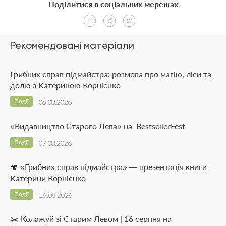
Поділитися в соціальних мережах
Рекомендовані матеріали
Грибних справ підмайстра: розмова про магію, ліси та
долю з Катериною Корнієнко
Події
06.08.2026
«Видавництво Старого Лева» на BestsellerFest
Події
07.08.2026
🍄 «Грибних справ підмайстра» — презентація книги
Катерини Корнієнко
Події
16.08.2026
✂️ Колажуй зі Старим Левом | 16 серпня на