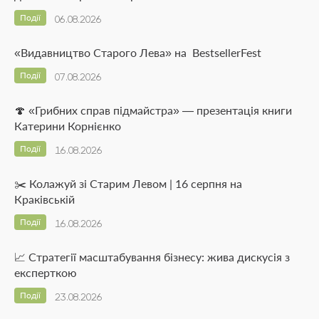
Події
06.08.2026
«Видавництво Старого Лева» на BestsellerFest
Події
07.08.2026
🍄 «Грибних справ підмайстра» — презентація книги
Катерини Корнієнко
Події
16.08.2026
✂️ Колажуй зі Старим Левом | 16 серпня на
Краківській
Події
16.08.2026
📈 Стратегії масштабування бізнесу: жива дискусія з
експерткою
Події
23.08.2026