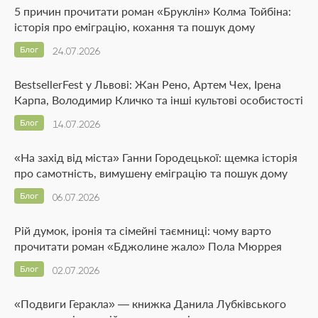
5 причин прочитати роман «Бруклін» Колма Тойбіна:
історія про еміграцію, кохання та пошук дому
Блог
24.07.2026
BestsellerFest у Львові: Жан Рено, Артем Чех, Ірена
Карпа, Володимир Кличко та інші культові особистості
Блог
14.07.2026
«На захід від міста» Ганни Городецької: щемка історія
про самотність, вимушену еміграцію та пошук дому
Блог
06.07.2026
Рій думок, іронія та сімейні таємниці: чому варто
прочитати роман «Бджолине жало» Пола Мюррея
Блог
02.07.2026
«Подвиги Геракла» — книжка Данила Лубківського