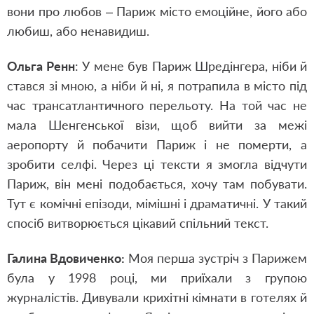
вони про любов – Париж місто емоційне, його або
любиш, або ненавидиш.
Ольга Ренн
: У мене був Париж Шредінгера, ніби й
стався зі мною, а ніби й ні, я потрапила в місто під
час трансатлантичного перельоту. На той час не
мала Шенгенської візи, щоб вийти за межі
аеропорту й побачити Париж і не померти, а
зробити селфі. Через ці тексти я змогла відчути
Париж, він мені подобається, хочу там побувати.
Тут є комічні епізоди, мімішні і драматичні. У такий
спосіб витворюється цікавий спільний текст.
Галина Вдовиченко:
Моя перша зустріч з Парижем
була у 1998 році, ми приїхали з групою
журналістів. Дивували крихітні кімнати в готелях й