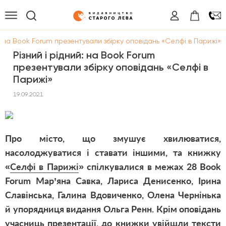
й: на Book Forum презентували збірку оповідань «Селфі в Парижі»
Різний і рідний: на Book Forum
презентували збірку оповідань «Селфі в
Парижі»
19.09.2021
Про місто, що змушує хвилюватися,
насолоджуватися і ставати іншими, та книжку
«
Селфі в Парижі
» спілкувалися в межах 28 Book
Forum Мар’яна Савка, Лариса Денисенко, Ірина
Славінська, Галина Вдовиченко, Олена Чернінька
й упорядниця видання Ольга Ренн. Крім оповідань
учасниць презентації, до книжки увійшли тексти