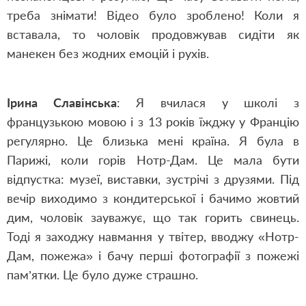
треба знімати! Відео було зроблено! Коли я
вставала, то чоловік продовжував сидіти як
манекен без жодних емоцій і рухів.
Ірина Славінська
: Я вчилася у школі з
французькою мовою і з 13 років їжджу у Францію
регулярно. Це близька мені країна. Я була в
Парижі, коли горів Нотр-Дам. Це мала бути
відпустка: музеї, виставки, зустрічі з друзями. Під
вечір виходимо з кондитерської і бачимо жовтий
дим, чоловік зауважує, що так горить свинець.
Тоді я заходжу навмання у твітер, вводжу «Нотр-
Дам, пожежа» і бачу перші фотографії з пожежі
пам’ятки. Це було дуже страшно.