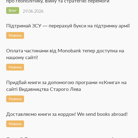
про геополітику, війну та стратегію перемоги
Блог
29.06.2026
Підтримай ЗСУ — перерахуй букси на підтримку армії
Новина
Оплата частинами від Monobank тепер доступна на
нашому сайті!
Новина
Придбай книги за допомогою програми «єКнига» на
сайті Видавництва Старого Лева
Новина
Доставляємо книги за кордон! We send books abroad!
Новина