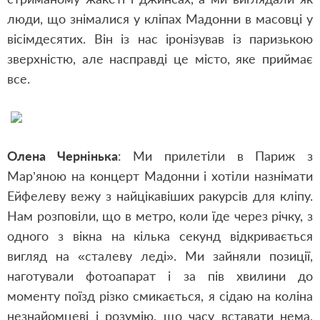
люди, що знімалися у кліпах Мадонни в масовці у
вісімдесятих. Він із нас іронізував із паризькою
зверхністю, але насправді це місто, яке приймає
все.
Олена Чернінька
: Ми прилетіли в Париж з
Мар’яною на концерт Мадонни і хотіли назнімати
Ейфелеву вежу з найцікавіших ракурсів для кліпу.
Нам розповіли, що в метро, коли їде через річку, з
одного з вікна на кілька секунд відкривається
вигляд на «сталеву леді». Ми зайняли позиції,
наготували фотоапарат і за пів хвилини до
моменту поїзд різко смикається, я сідаю на коліна
незнайомцеві і розумію, що часу вставати нема,