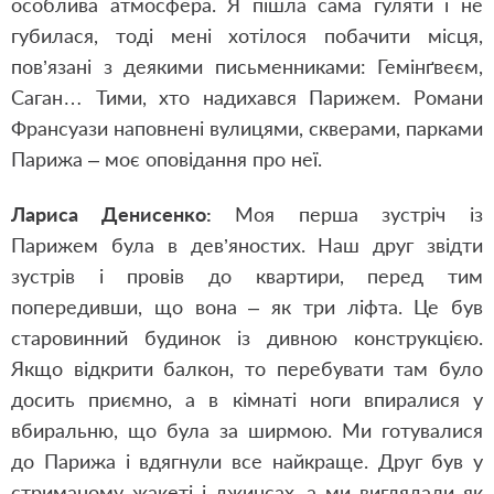
особлива атмосфера. Я пішла сама гуляти і не
губилася, тоді мені хотілося побачити місця,
пов’язані з деякими письменниками: Гемінґвеєм,
Саган… Тими, хто надихався Парижем. Романи
Франсуази наповнені вулицями, скверами, парками
Парижа – моє оповідання про неї.
Лариса Денисенко:
Моя перша зустріч із
Парижем була в дев’яностих. Наш друг звідти
зустрів і провів до квартири, перед тим
попередивши, що вона – як три ліфта. Це був
старовинний будинок із дивною конструкцією.
Якщо відкрити балкон, то перебувати там було
досить приємно, а в кімнаті ноги впиралися у
вбиральню, що була за ширмою. Ми готувалися
до Парижа і вдягнули все найкраще. Друг був у
стриманому жакеті і джинсах, а ми виглядали як