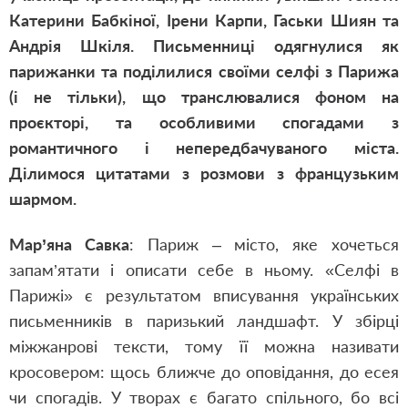
Катерини Бабкіної, Ірени Карпи, Гаськи Шиян та
Андрія Шкіля. Письменниці одягнулися як
парижанки та поділилися своїми селфі з Парижа
(і не тільки), що транслювалися фоном на
проєкторі, та особливими спогадами з
романтичного і непередбачуваного міста.
Ділимося цитатами з розмови з французьким
шармом.
Мар’яна Савка
: Париж – місто, яке хочеться
запам’ятати і описати себе в ньому. «Селфі в
Парижі» є результатом вписування українських
письменників в паризький ландшафт. У збірці
міжжанрові тексти, тому її можна називати
кросовером: щось ближче до оповідання, до есея
чи спогадів. У творах є багато спільного, бо всі