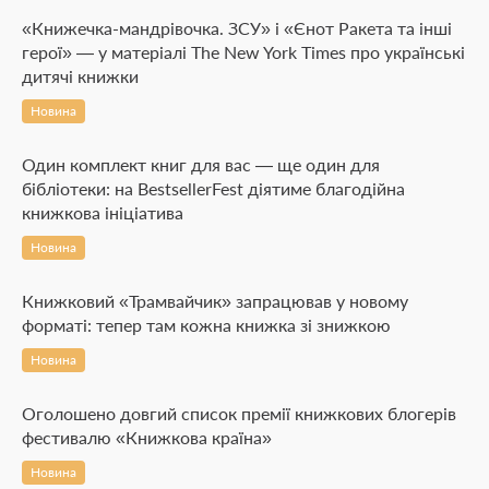
«Книжечка-мандрівочка. ЗСУ» і «Єнот Ракета та інші
герої» — у матеріалі The New York Times про українські
дитячі книжки
Новина
Один комплект книг для вас — ще один для
бібліотеки: на BestsellerFest діятиме благодійна
книжкова ініціатива
Новина
Книжковий «Трамвайчик» запрацював у новому
форматі: тепер там кожна книжка зі знижкою
Новина
Оголошено довгий список премії книжкових блогерів
фестивалю «Книжкова країна»
Новина