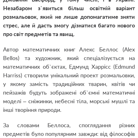
Незабаром з`явиться більш освітній варіант
розмальовок, який не лише допомагатиме зняти
стрес, але й дасть змогу дізнатися багато нового
про світ предметів та явищ.
Автор математичних книг Алекс Беллос (Alex
Bellos) та художник, який спеціалізується на
математичних об`єктах, Едмунд Харрісс (Edmund
Harriss) створили унікальний проект розмальовки,
у якому замість традиційних тварин, квітів чи
пейзажів будуть зображені об`ємні математичні
моделі – сніжинки, небесні тіла, морські мушлі та
інші творіння природи.
За словами Беллоса, споглядання різних
предметів було популярним завжди: від філософів