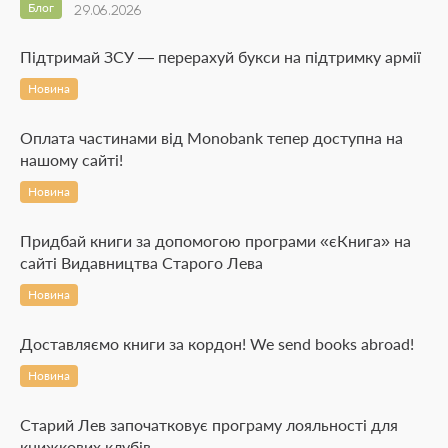
Блог
29.06.2026
Підтримай ЗСУ — перерахуй букси на підтримку армії
Новина
Оплата частинами від Monobank тепер доступна на
нашому сайті!
Новина
Придбай книги за допомогою програми «єКнига» на
сайті Видавництва Старого Лева
Новина
Доставляємо книги за кордон! We send books abroad!
Новина
Старий Лев започатковує програму лояльності для
книжкових клубів