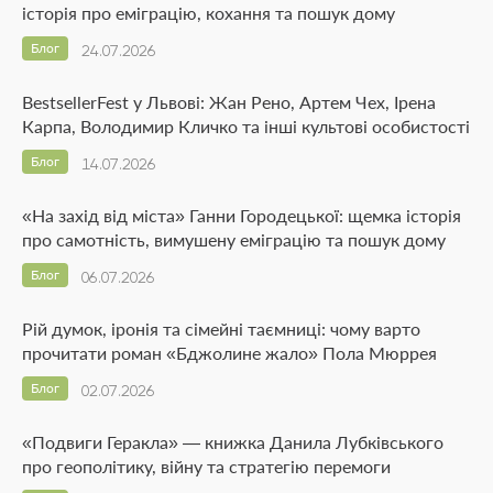
історія про еміграцію, кохання та пошук дому
Блог
24.07.2026
BestsellerFest у Львові: Жан Рено, Артем Чех, Ірена
Карпа, Володимир Кличко та інші культові особистості
Блог
14.07.2026
«На захід від міста» Ганни Городецької: щемка історія
про самотність, вимушену еміграцію та пошук дому
Блог
06.07.2026
Рій думок, іронія та сімейні таємниці: чому варто
прочитати роман «Бджолине жало» Пола Мюррея
Блог
02.07.2026
«Подвиги Геракла» — книжка Данила Лубківського
про геополітику, війну та стратегію перемоги