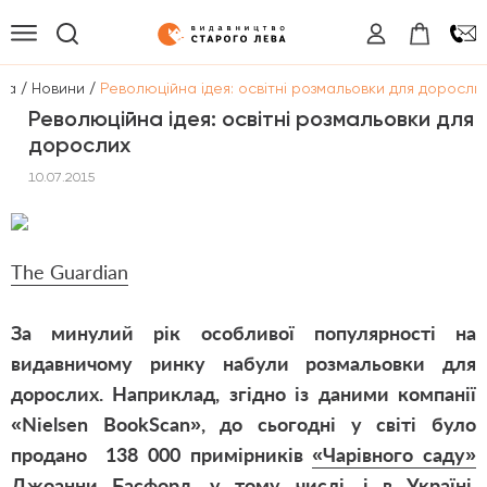
/
/
на
Новини
Революційна ідея: освітні розмальовки для доросли
Революційна ідея: освітні розмальовки для
дорослих
10.07.2015
The Guardian
За минулий рік особливої популярності на
видавничому ринку набули розмальовки для
дорослих. Наприклад, згідно із даними компанії
«Nielsen BookScan», до сьогодні у світі було
продано 138 000 примірників
«Чарівного саду»
Джоанни Басфорд, у тому числі, і в Україні.