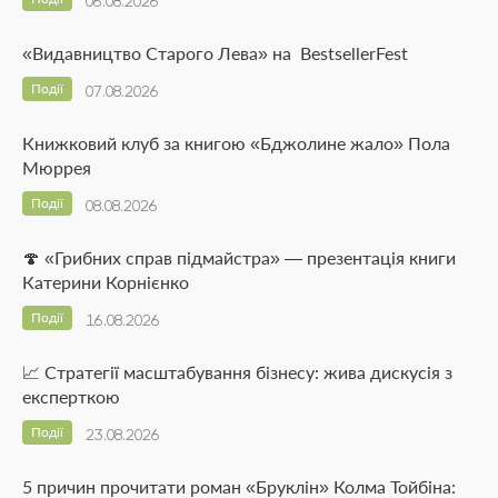
06.08.2026
«Видавництво Старого Лева» на BestsellerFest
Події
07.08.2026
Книжковий клуб за книгою «Бджолине жало» Пола
Мюррея
Події
08.08.2026
🍄 «Грибних справ підмайстра» — презентація книги
Катерини Корнієнко
Події
16.08.2026
📈 Стратегії масштабування бізнесу: жива дискусія з
експерткою
Події
23.08.2026
5 причин прочитати роман «Бруклін» Колма Тойбіна: