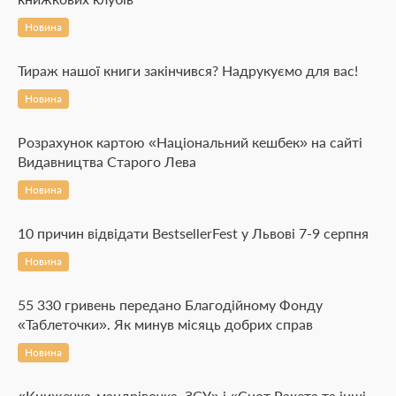
Новина
Тираж нашої книги закінчився? Надрукуємо для вас!
Новина
Розрахунок картою «Національний кешбек» на сайті
Видавництва Старого Лева
Новина
10 причин відвідати BestsellerFest у Львові 7-9 серпня
Новина
55 330 гривень передано Благодійному Фонду
«Таблеточки». Як минув місяць добрих справ
Новина
«Книжечка-мандрівочка. ЗСУ» і «Єнот Ракета та інші