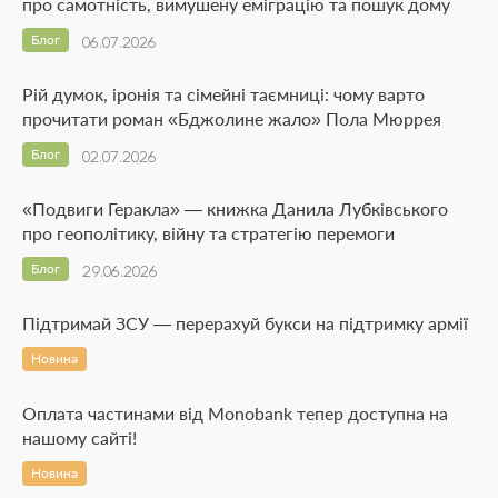
про самотність, вимушену еміграцію та пошук дому
Блог
06.07.2026
Рій думок, іронія та сімейні таємниці: чому варто
прочитати роман «Бджолине жало» Пола Мюррея
Блог
02.07.2026
«Подвиги Геракла» — книжка Данила Лубківського
про геополітику, війну та стратегію перемоги
Блог
29.06.2026
Підтримай ЗСУ — перерахуй букси на підтримку армії
Новина
Оплата частинами від Monobank тепер доступна на
нашому сайті!
Новина