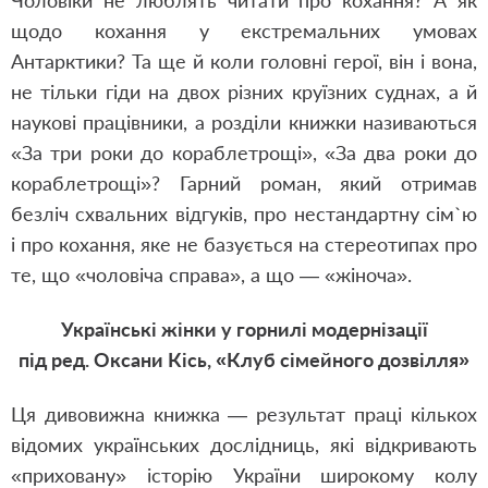
Чоловіки не люблять читати про кохання? А як
щодо кохання у екстремальних умовах
Антарктики? Та ще й коли головні герої, він і вона,
не тільки гіди на двох різних круїзних суднах, а й
наукові працівники, а розділи книжки називаються
«За три роки до кораблетрощі», «За два роки до
кораблетрощі»? Гарний роман, який отримав
безліч схвальних відгуків, про нестандартну сім`ю
і про кохання, яке не базується на стереотипах про
те, що «чоловіча справа», а що — «жіноча».
Українські жінки у горнилі модернізації
під ред. Оксани Кісь, «Клуб сімейного дозвілля»
Ця дивовижна книжка — результат праці кількох
відомих українських дослідниць, які відкривають
«приховану» історію України широкому колу