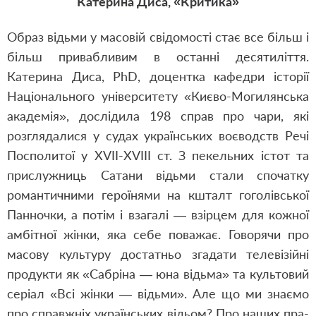
Катерина Диса, «Критика»
Образ відьми у масовій свідомості стає все більш і
більш привабливим в останні десятиліття.
Катерина Диса, PhD, доцентка кафедри історії
Національного університету «Києво-Могилянська
академія», дослідила 198 справ про чари, які
розглядалися у судах українських воєводств Речі
Посполитої у XVII-XVIII ст. З пекельних істот та
прислужниць Сатани відьми стали спочатку
романтичними героїнями на кшталт гоголівської
Панночки, а потім і взагалі — взірцем для кожної
амбітної жінки, яка себе поважає. Говорячи про
масову культуру достатньо згадати телевізійні
продукти як «Сабріна — юна відьма» та культовий
серіал «Всі жінки — відьми». Але що ми знаємо
про справжніх українських відьом? Про наших пра-