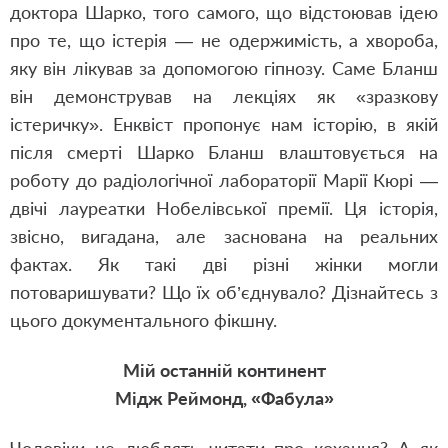
доктора Шарко, того самого, що відстоював ідею
про те, що істерія — не одержимість, а хвороба,
яку він лікував за допомогою гіпнозу. Саме Бланш
він демонстрував на лекціях як «зразкову
істеричку». Енквіст пропонує нам історію, в якій
після смерті Шарко Бланш влаштовується на
роботу до радіологічної лабораторії Марії Кюрі —
двічі лауреатки Нобелівської премії. Ця історія,
звісно, вигадана, але заснована на реальних
фактах. Як такі дві різні жінки могли
потоваришувати? Що їх об’єднувало? Дізнайтесь з
цього документального фікшну.
Мій останній континент
Мідж Реймонд, «Фабула»