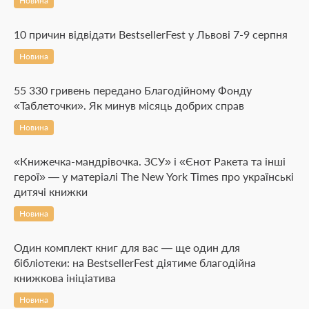
Новина
10 причин відвідати BestsellerFest у Львові 7-9 серпня
Новина
55 330 гривень передано Благодійному Фонду
«Таблеточки». Як минув місяць добрих справ
Новина
«Книжечка-мандрівочка. ЗСУ» і «Єнот Ракета та інші
герої» — у матеріалі The New York Times про українські
дитячі книжки
Новина
Один комплект книг для вас — ще один для
бібліотеки: на BestsellerFest діятиме благодійна
книжкова ініціатива
Новина