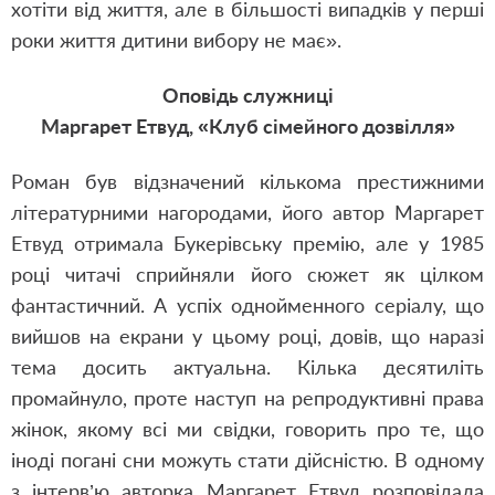
хотіти від життя, але в більшості випадків у перші
роки життя дитини вибору не має».
Оповідь служниці
Маргарет Етвуд, «Клуб сімейного дозвілля»
Роман був відзначений кількома престижними
літературними нагородами, його автор Маргарет
Етвуд отримала Букерівську премію, але у 1985
році читачі сприйняли його сюжет як цілком
фантастичний. А успіх однойменного серіалу, що
вийшов на екрани у цьому році, довів, що наразі
тема досить актуальна. Кілька десятиліть
промайнуло, проте наступ на репродуктивні права
жінок, якому всі ми свідки, говорить про те, що
іноді погані сни можуть стати дійсністю. В одному
з інтерв’ю авторка Маргарет Етвуд розповідала