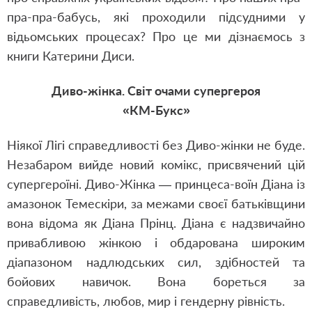
пра-пра-бабусь, які проходили підсудними у
відьомських процесах? Про це ми дізнаємось з
книги Катерини Диси.
Диво-жінка. Світ очами супергероя
«КМ-Букс»
Ніякої Лігі справедливості без Диво-жінки не буде.
Незабаром вийде новий комікс, присвячений цій
супергероїні. Диво-Жінка — принцеса-воїн Діана із
амазонок Темескіри, за межами своєї батьківщини
вона відома як Діана Прінц. Діана є надзвичайно
привабливою жінкою і обдарована широким
діапазоном надлюдських сил, здібностей та
бойових навичок. Вона бореться за
справедливість, любов, мир і гендерну рівність.