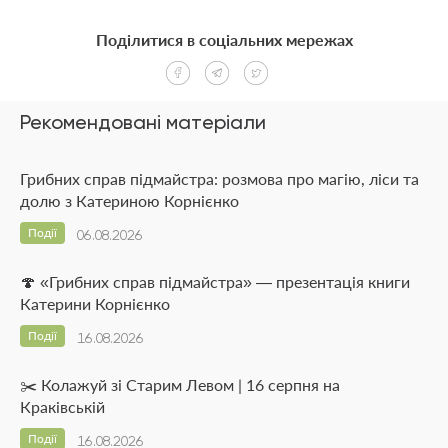
Поділитися в соціальних мережах
Рекомендовані матеріали
Грибних справ підмайстра: розмова про магію, ліси та
долю з Катериною Корнієнко
Події
06.08.2026
🍄 «Грибних справ підмайстра» — презентація книги
Катерини Корнієнко
Події
16.08.2026
✂️ Колажуй зі Старим Левом | 16 серпня на
Краківській
Події
16.08.2026