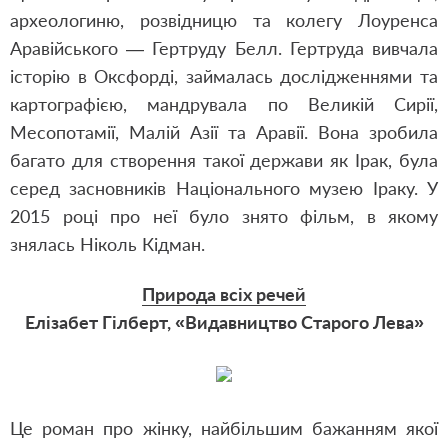
археологиню, розвідницю та колегу Лоуренса
Аравійського — Гертруду Белл. Гертруда вивчала
історію в Оксфорді, займалась дослідженнями та
картографією, мандрувала по Великій Сирії,
Месопотамії, Малій Азії та Аравії. Вона зробила
багато для створення такої держави як Ірак, була
серед засновників Національного музею Іраку. У
2015 році про неї було знято фільм, в якому
знялась Ніколь Кідман.
Природа всіх речей
Елізабет Гілберт, «Видавництво Старого Лева»
Це роман про жінку, найбільшим бажанням якої