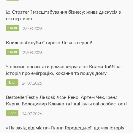
📈 Стратегії масштабування бізнесу: жива дискусія з
експерткою
Події
23.08.2026
Книжкові клуби Старого Лева в серпні!
Події
29.08.2026
5 причин прочитати роман «Бруклін» Колма Тойбіна:
історія про еміграцію, кохання та пошук дому
Блог
24.07.2026
BestsellerFest у Львові: Жан Рено, Артем Чех, Ірена
Карпа, Володимир Кличко та інші культові особистості
Блог
14.07.2026
«На захід від міста» Ганни Городецької: щемка історія