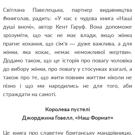
Світлана Павелецька, партнер видавництва
#книголав, радить: «У нас є чудова книга «Наші
душі вночі», автор Кент Гаруф. Вона допоможе
зрозуміти, що час не має влади, якщо жінка
прагне кохання, що сім’я — дуже важлива, а для
жінки, яка кохає, немає неможливої жертви».
Додамо також, що це історія про повагу чоловіка
до вибору жінки, про повагу у стосунках взагалі, а
також про те, що жити повним життям ніколи не
пізно і що ми народились не для того, аби
страждати на самоті.
Королева пустелі
Джорджина Говелл, «Наш Формат»
Це книга про славетну британську мандрівницю,