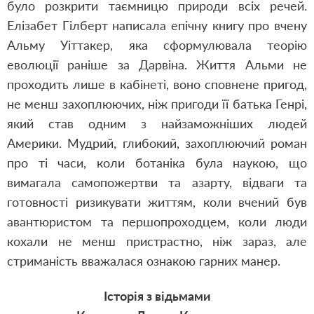
було розкрити таємницю природи всіх речей.
Елізабет Гілберт написала епічну книгу про вчену
Альму Уіттакер, яка сформулювала теорію
еволюції раніше за Дарвіна. Життя Альми не
проходить лише в кабінеті, воно сповнене пригод,
не менш захоплюючих, ніж пригоди її батька Генрі,
який став одним з найзаможніших людей
Америки. Мудрий, глибокий, захоплюючий роман
про ті часи, коли ботаніка була наукою, що
вимагала самопожертви та азарту, відваги та
готовності ризикувати життям, коли вчений був
авантюристом та першопроходцем, коли люди
кохали не менш пристрастно, ніж зараз, але
стриманість вважалася ознакою гарних манер.
Історія з відьмами