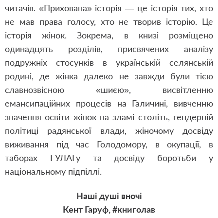
читачів. «Прихована» історія — це історія тих, хто
не мав права голосу, хто не творив історію. Це
історія жінок. Зокрема, в книзі розміщено
одинадцять розділів, присвячених аналізу
подружніх стосунків в українській селянській
родині, де жінка далеко не завжди були тією
славнозвісною «шиєю», висвітленню
емансипаційних процесів на Галичині, вивченню
значення освіти жінок на зламі століть, гендерній
політиці радянської влади, жіночому досвіду
виживання під час Голодомору, в окупації, в
таборах ГУЛАГу та досвіду боротьби у
національному підпіллі.
Наші душі вночі
Кент Гаруф, #книголав