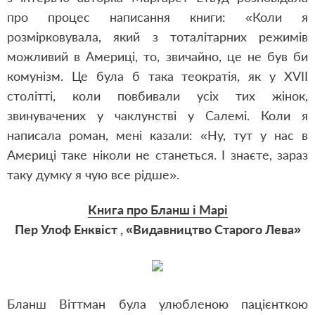
про процес написання книги: «Коли я
розмірковувала, який з тоталітарних режимів
можливий в Америці, то, звичайно, це не був би
комунізм. Це була б така теократія, як у XVII
столітті, коли повбивали усіх тих жінок,
звинувачених у чаклунстві у Салемі. Коли я
написала роман, мені казали: «Ну, тут у нас в
Америці таке ніколи не станеться. І знаєте, зараз
таку думку я чую все рідше».
Книга про Бланш і Марі
Пер Улоф Енквіст , «Видавництво Старого Лева»
Бланш Віттман була улюбленою пацієнткою