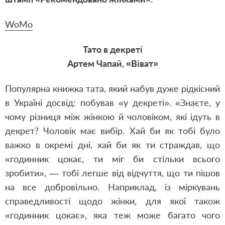
WoMo
Тато в декреті
Артем Чапай, «Віват»
Популярна книжка тата, який набув дуже рідкісний
в Україні досвід: побував «у декреті». «Знаєте, у
чому різниця між жінкою й чоловіком, які ідуть в
декрет? Чоловік має вибір. Хай би як тобі було
важко в окремі дні, хай би як ти страждав, що
«годинник цокає, ти міг би стільки всього
зробити», — тобі легше від відчуття, що ти пішов
на все добровільно. Наприклад, із міркувань
справедливості щодо жінки, для якої також
«годинник цокає», яка теж може багато чого