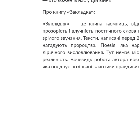
Про книгу
«Закладка»:
«Закладка» — це книга таємниць, відк
прозорість і влучність поетичного слова
зрілого звучання. Тексти, написані перед
нагадують пророцтва. Поезія, яка н
ліричного висловлювання. Тут немає мі
реальність. Вочевидь робота автора во
яка поєднує розірвані клаптики правдивих