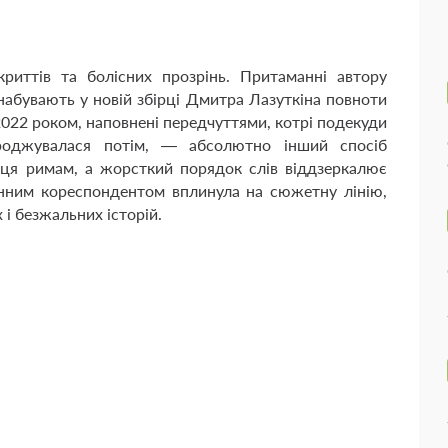
риттів та болісних прозрінь. Притаманні автору
 набувають у новій збірці Дмитра Лазуткіна повноти
 2022 роком, наповнені передчуттями, котрі подекуди
ароджувалася потім, — абсолютно інший спосіб
сця римам, а жорсткий порядок слів віддзеркалює
єнним кореспондентом вплинула на сюжетну лінію,
 і безжальних історій.