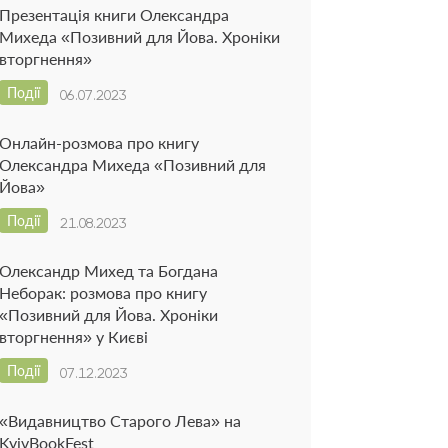
Презентація книги Олександра
Михеда «Позивний для Йова. Хроніки
вторгнення»
Події
06.07.2023
Онлайн-розмова про книгу
Олександра Михеда «Позивний для
Йова»
Події
21.08.2023
Олександр Михед та Богдана
Неборак: розмова про книгу
«Позивний для Йова. Хроніки
вторгнення» у Києві
Події
07.12.2023
«Видавництво Старого Лева» на
KyivBookFest