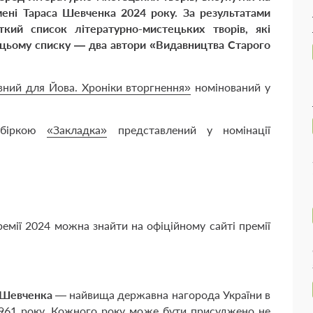
імені Тараса Шевченка 2024 року. За результатами
кий список літературно-мистецьких творів, які
в цьому списку — два автори «Видавництва Старого
ний для Йова. Хроніки вторгнення»
номінований у
збіркою
«Закладка»
представлений у номінації
емії 2024 можна знайти на офіційному сайті премії
а Шевченка
— найвища державна нагорода України в
 1961 року. Кожного року може бути присуджено не