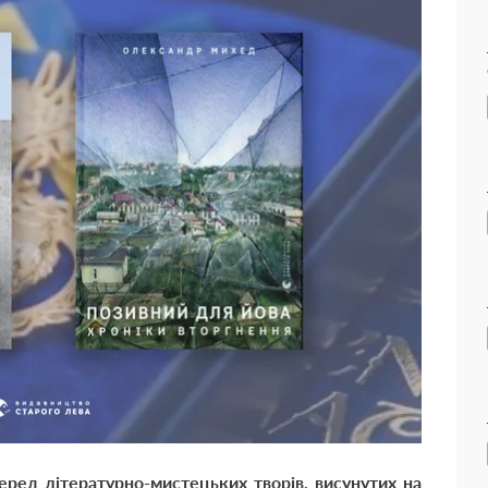
серед літературно-мистецьких творів, висунутих на