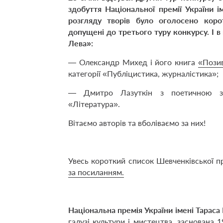
здобуття Національної премії України 
розгляду творів було оголосено корот
допущені до третього туру конкурсу. І 
Лева»:
— Олександр Михед і його книга
«Позив
категорії «Публіцистика, журналістика»;
— Дмитро Лазуткін з поетичною 
«Література».
Вітаємо авторів та вболіваємо за них!
Увесь короткий список Шевченківської пр
за посиланням.
Національна премія України імені Тарас
галузі культури і мистецтва, заснована