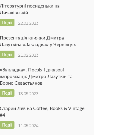
Літературні посиденьки на
Личаківській
Події
22.01.2023
Презентація книжки Дмитра
Лазуткіна «Закладка» у Чернівцях
Події
21.02.2023
«Закладка». Поезія і джазові
імпровізації: Дмитро Лазуткін та
Борис Севастьянов
Події
13.05.2023
Старий Лев на Coffee, Books & Vintage
#4
Події
11.05.2024