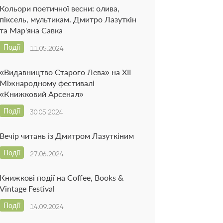
Кольори поетичної весни: олива,
піксель, мультикам. Дмитро Лазуткін
та Мар'яна Савка
Події
11.05.2024
«Видавництво Старого Лева» на ХІІ
Міжнародному фестивалі
«Книжковий Арсенал»
Події
30.05.2024
Вечір читань із Дмитром Лазуткіним
Події
27.06.2024
Книжкові події на Coffee, Books &
Vintage Festival
Події
14.09.2024