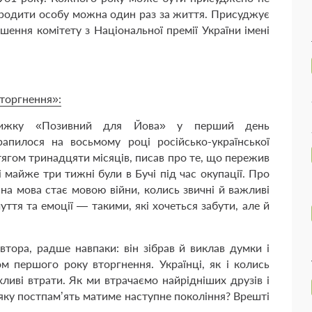
ородити особу можна один раз за життя. Присуджує
ішення комітету з Національної премії України імені
торгнення»:
нижку «Позивний для Йова» у перший день
пилося на восьмому році російсько-­української
ягом тринадцяти місяців, писав про те, що пережив
і майже три тижні були в Бучі під час окупації. Про
на мова стає мовою війни, колись звичні й важливі
уття та емоції — ​такими, які хочеться забути, але й
тора, радше навпаки: він зібрав й виклав думки і
м першого року вторгнення. Україн­ці, як і колись
ливі втрати. Як ми втрачаємо найрідніших друзів і
 яку постпам’ять матиме наступне покоління? Врешті