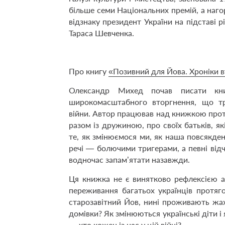
більше семи Національних премій, а наг
відзнаку президент України на підставі р
Тараса Шевченка.
Про книгу
«Позивний для Йова. Хроніки в
Олександр Михед почав писати к
широкомасштабного вторгнення, що тра
війни. Автор працював над книжкою прот
разом із дружиною, про своїх батьків, як
те, як змінюємося ми, як наша повсякден
речі — ​болючими тригерами, а певні відч
водночас запам’ятати назавжди.
Ця книжка не є винятково рефлексією ав
переживання багатьох українців протяго
старозавітний Йов, нині проживають жах
домівки? Як змінюються українські діти і
— ​хто кожен із нас у цій війні?