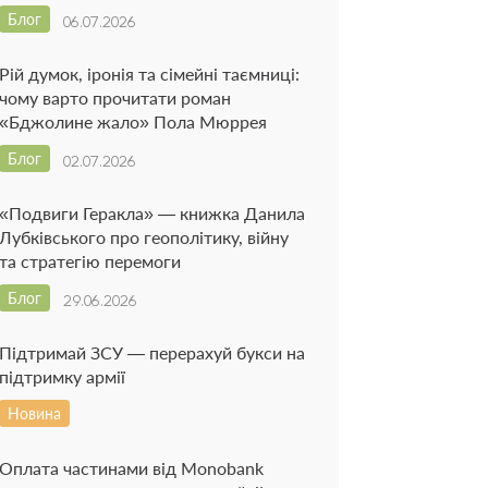
Блог
06.07.2026
Рій думок, іронія та сімейні таємниці:
чому варто прочитати роман
«Бджолине жало» Пола Мюррея
Блог
02.07.2026
«Подвиги Геракла» — книжка Данила
Лубківського про геополітику, війну
та стратегію перемоги
Блог
29.06.2026
Підтримай ЗСУ — перерахуй букси на
підтримку армії
Новина
Оплата частинами від Monobank