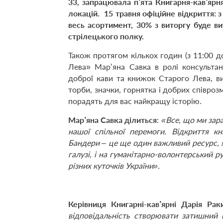
33, запрацювала п’ята Книгарня-кав’ярня
локацій. 15 травня офіційне відкриття: з
весь асортимент, 30% з виторгу буде в
стрілецького полку.
Також протягом кількох годин (з 11:00 
Лева» Мар’яна Савка в ролі консульта
доброї кави та книжок Старого Лева, в
торби, значки, горнятка і добрих співроз
порадять для вас найкращу історію.
Мар’яна
Савка ділиться
:
«Все, що ми зара
нашої спільної перемоги. Відкриття кн
Бандери
–
це ще один важливий ресурс, я
галузі, і на гуманітарно-волонтерський р
різних куточків України».
Керівниця Книгарні-кав’ярні Дарія Рак
відповідальність створювати затишний