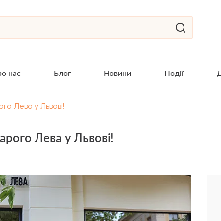
о нас
Блог
Новини
Події
Д
го Лева у Львові!
арого Лева у Львові!