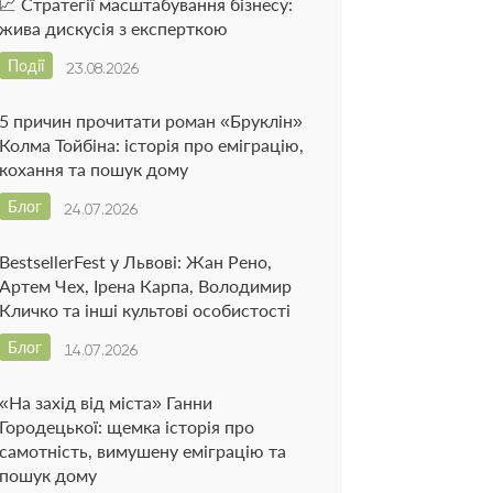
📈 Стратегії масштабування бізнесу:
жива дискусія з експерткою
Події
23.08.2026
5 причин прочитати роман «Бруклін»
Колма Тойбіна: історія про еміграцію,
кохання та пошук дому
Блог
24.07.2026
BestsellerFest у Львові: Жан Рено,
Артем Чех, Ірена Карпа, Володимир
Кличко та інші культові особистості
Блог
14.07.2026
«На захід від міста» Ганни
Городецької: щемка історія про
самотність, вимушену еміграцію та
пошук дому