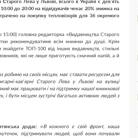
 Старого Лева у Львові, всього в Україні є дев’ять
 10:00 до 20:00 на відвідувачів чекає 20% знижка на
итрачено на покупку тепловізорів для 36 окремого
до 15:00) головна редакторка «Видавництва Старого
нтки рекомендуватиме всім книжки до душі. Крім
и знайдете ТОП-100 від інших видавництв, стильні
мовників, які не лише приготують смачний напій, а й
з робимо на своїх місцях, має ставати ресурсом для
игарні-кав‘ярні Старого Лева у Львові на вулиці
кий має працювати і на підтримку нашої книжкової
ух, і бути місцем зустрічі багатьох активних людей з
итянська додає
:
«В кожного є свій фронт, наша
 куточок, підтримувати людей, щоб вони почували