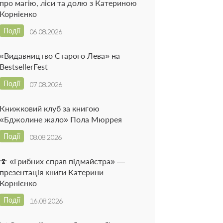
про магію, ліси та долю з Катериною
Корнієнко
Події
06.08.2026
«Видавництво Старого Лева» на
BestsellerFest
Події
07.08.2026
Книжковий клуб за книгою
«Бджолине жало» Пола Мюррея
Події
08.08.2026
🍄 «Грибних справ підмайстра» —
презентація книги Катерини
Корнієнко
Події
16.08.2026