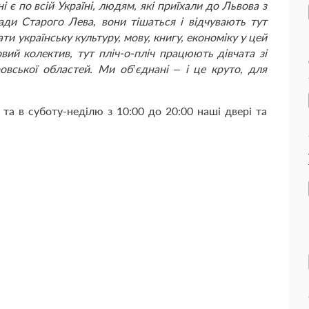
ні є по всій Україні, людям, які приїхали до Львова з
ади Старого Лева, вони тішаться і відчувають тут
и українську культуру, мову, книгу, економіку у цей
вий колектив, тут пліч-о-пліч працюють дівчата зі
овської областей. Ми об’єднані – і це круто, для
 та в суботу-неділю з 10:00 до 20:00 наші двері та