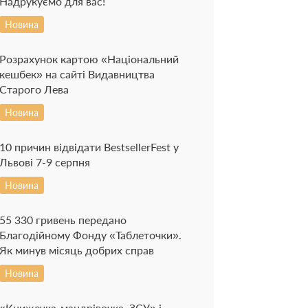
Надрукуємо для вас!
Новина
Розрахунок картою «Національний
кешбек» на сайті Видавництва
Старого Лева
Новина
10 причин відвідати BestsellerFest у
Львові 7-9 серпня
Новина
55 330 гривень передано
Благодійному Фонду «Таблеточки».
Як минув місяць добрих справ
Новина
«Книжечка-мандрівочка. ЗСУ» і