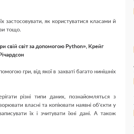
 їх застосовувати, як користуватися класами й
ови тощо.
ри свій світ за допомогою Python», Крейг
Річардсон
могою гри, від якої в захваті багато нинішніх
ерігати різні типи даних, познайомляться з
ворювати власні та копіювати наявні об’єкти у
записувати їх і зчитувати їхні дані. А також