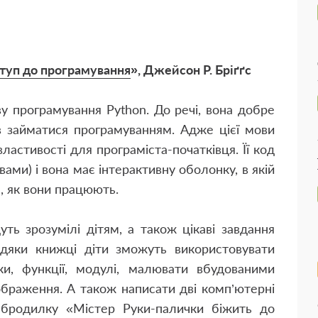
туп до програмування
», Джейсон Р. Бріґґс
 програмування Python. До речі, вона добре
ав займатися програмуванням. Адже цієї мови
ластивості для програміста-початківця. Її код
ами) і вона має інтерактивну оболонку, в якій
, як вони працюють.
ть зрозумілі дітям, а також цікаві завдання
дяки книжці діти зможуть використовувати
и, функції, модулі, малювати вбудованими
ображення. А також написати дві комп’ютерні
 бродилку «Містер Руки-палички біжить до