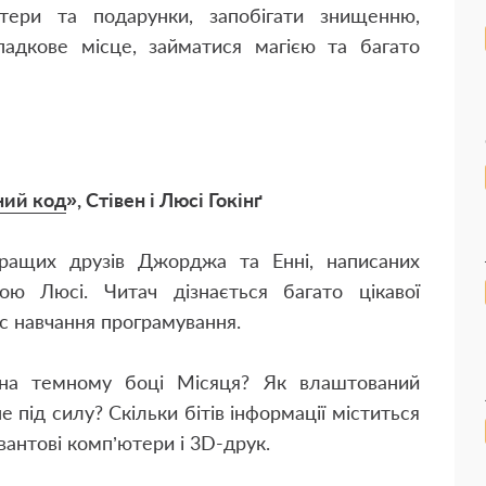
тери та подарунки, запобігати знищенню,
падкове місце, займатися магією та багато
ний код
», Стівен і Люсі Гокінґ
ращих друзів Джорджа та Енні, написаних
ою Люсі. Читач дізнається багато цікавої
час навчання програмування.
 на темному боці Місяця? Як влаштований
не під силу? Скільки бітів інформації міститься
вантові комп’ютери і 3D-друк.