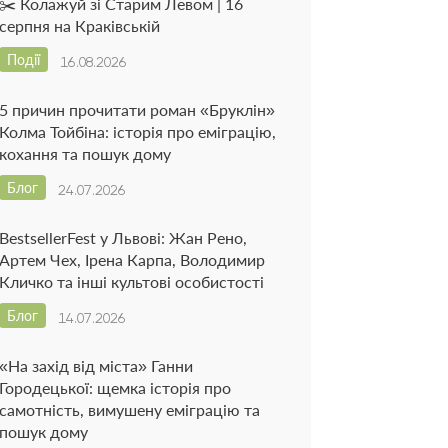
✂️ Колажуй зі Старим Левом | 16
серпня на Краківській
Події
16.08.2026
5 причин прочитати роман «Бруклін»
Колма Тойбіна: історія про еміграцію,
кохання та пошук дому
Блог
24.07.2026
BestsellerFest у Львові: Жан Рено,
Артем Чех, Ірена Карпа, Володимир
Кличко та інші культові особистості
Блог
14.07.2026
«На захід від міста» Ганни
Городецької: щемка історія про
самотність, вимушену еміграцію та
пошук дому