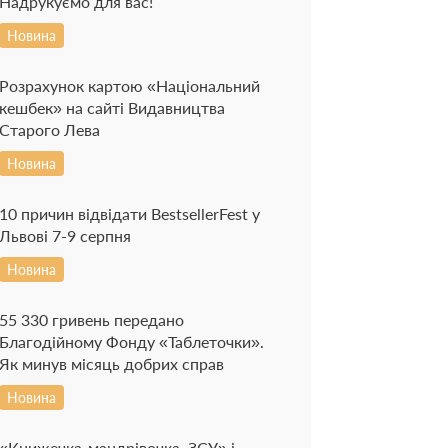
Надрукуємо для вас!
Новина
Розрахунок картою «Національний
кешбек» на сайті Видавництва
Старого Лева
Новина
10 причин відвідати BestsellerFest у
Львові 7-9 серпня
Новина
55 330 гривень передано
Благодійному Фонду «Таблеточки».
Як минув місяць добрих справ
Новина
«Книжечка-мандрівочка. ЗСУ» і