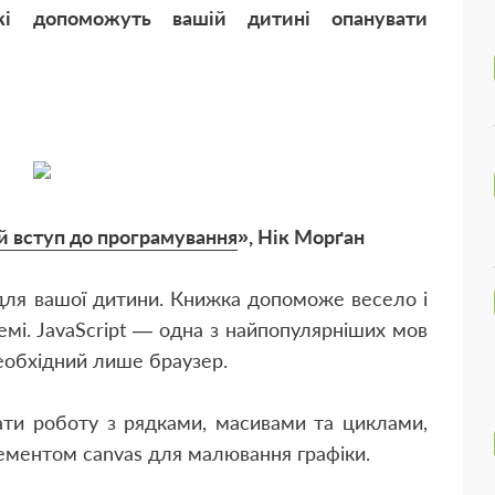
які допоможуть вашій дитині опанувати
ий вступ до програмування
», Нік Морґан
для вашої дитини. Книжка допоможе весело і
темі. JavaScript — одна з найпопулярніших мов
еобхідний лише браузер.
вати роботу з рядками, масивами та циклами,
ементом canvas для малювання графіки.