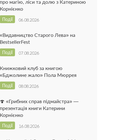
про магію, ліси та долю з Катериною
Корнієнко
Події
06.08.2026
«Видавництво Старого Лева» на
BestsellerFest
Події
07.08.2026
Книжковий клуб за книгою
«Бджолине жало» Пола Мюррея
Події
08.08.2026
🍄 «Грибних справ підмайстра» —
презентація книги Катерини
Корнієнко
Події
16.08.2026