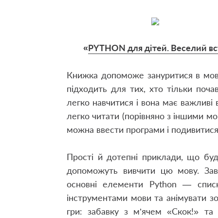
«
PYTHON для дітей. Веселий вс
Книжка допоможе зануритися в мову
підходить для тих, хто тільки поч
легко навчитися і вона має важливі в
легко читати (порівняно з іншими мов
можна ввести програми і подивитися
Прості й дотепні приклади, що буду
допоможуть вивчити цю мову. Зав
основні елементи Python — списк
інструментами мови та анімувати з
гри: забавку з м’ячем «Скок!» та