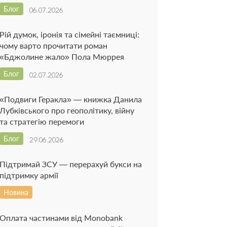
Блог
06.07.2026
Рій думок, іронія та сімейні таємниці:
чому варто прочитати роман
«Бджолине жало» Пола Мюррея
Блог
02.07.2026
«Подвиги Геракла» — книжка Данила
Лубківського про геополітику, війну
та стратегію перемоги
Блог
29.06.2026
Підтримай ЗСУ — перерахуй букси на
підтримку армії
Новина
Оплата частинами від Monobank