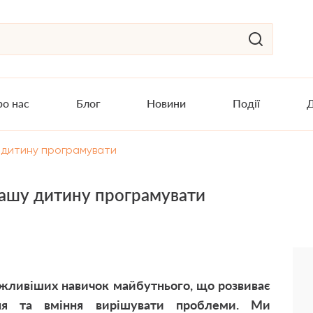
о нас
Блог
Новини
Події
Д
у дитину програмувати
 вашу дитину програмувати
ажливіших навичок майбутнього, що розвиває
ння та вміння вирішувати проблеми. Ми