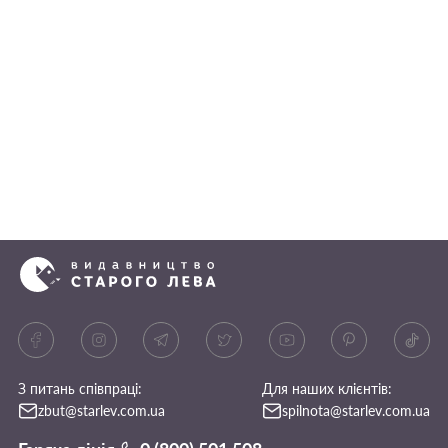
З питань співпраці:
Для наших клієнтів:
zbut@starlev.com.ua
spilnota@starlev.com.ua