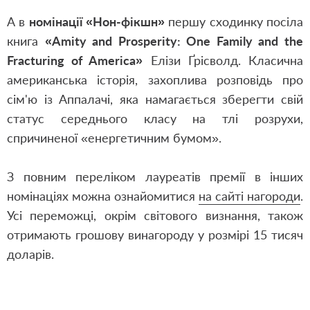
А в
номінації «Нон-фікшн»
першу сходинку посіла
книга
«Amity and Prosperity: One Family and the
Fracturing of America»
Елізи Ґрісволд. Класична
американська історія, захоплива розповідь про
сім'ю із Аппалачі, яка намагається зберегти свій
статус середнього класу на тлі розрухи,
спричиненої «енергетичним бумом».
З повним переліком лауреатів премії в інших
номінаціях можна ознайомитися
на сайті нагороди
.
Усі переможці, окрім світового визнання, також
отримають грошову винагороду у розмірі 15 тисяч
доларів.