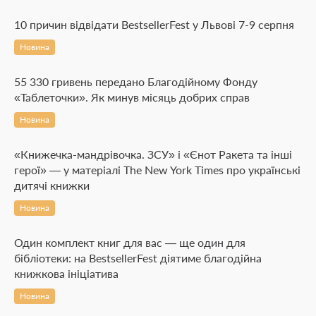
10 причин відвідати BestsellerFest у Львові 7-9 серпня
Новина
55 330 гривень передано Благодійному Фонду
«Таблеточки». Як минув місяць добрих справ
Новина
«Книжечка-мандрівочка. ЗСУ» і «Єнот Ракета та інші
герої» — у матеріалі The New York Times про українські
дитячі книжки
Новина
Один комплект книг для вас — ще один для
бібліотеки: на BestsellerFest діятиме благодійна
книжкова ініціатива
Новина