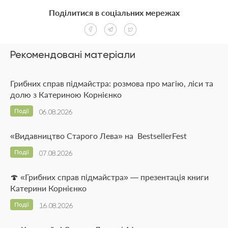
Поділитися в соціальних мережах
Рекомендовані матеріали
Грибних справ підмайстра: розмова про магію, ліси та
долю з Катериною Корнієнко
Події
06.08.2026
«Видавництво Старого Лева» на BestsellerFest
Події
07.08.2026
🍄 «Грибних справ підмайстра» — презентація книги
Катерини Корнієнко
Події
16.08.2026