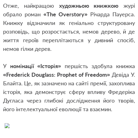
Отже, найкращою
художньою книжкою
журі
обрало роман
«The Overstory»
Річарда Пауерса.
Книжку відзначили як геніально структуровану
розповідь, що розростається, немов дерево, й де
життя героїв переплітаються у дивний спосіб,
немов гілки дерев.
У
номінації «Історія»
першість здобула книжка
«Frederick Douglass: Prophet of Freedom»
Девіда У.
Блайта. Це, як зазначено на сайті премії, захоплива
історія, яка демонструє сферу впливу Фредеріка
Дугласа через глибокі дослідження його творів,
його інтелектуальної еволюції та взаємин.