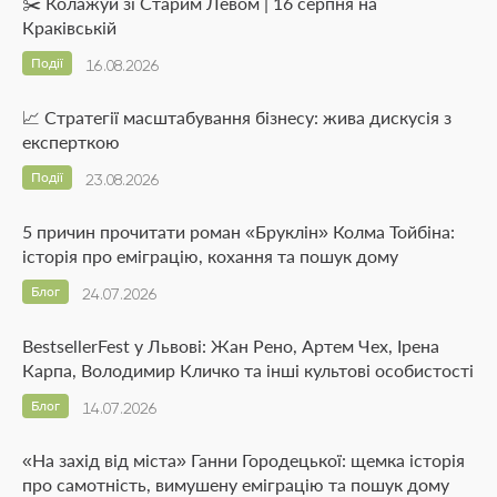
✂️ Колажуй зі Старим Левом | 16 серпня на
Краківській
Події
16.08.2026
📈 Стратегії масштабування бізнесу: жива дискусія з
експерткою
Події
23.08.2026
5 причин прочитати роман «Бруклін» Колма Тойбіна:
історія про еміграцію, кохання та пошук дому
Блог
24.07.2026
BestsellerFest у Львові: Жан Рено, Артем Чех, Ірена
Карпа, Володимир Кличко та інші культові особистості
Блог
14.07.2026
«На захід від міста» Ганни Городецької: щемка історія
про самотність, вимушену еміграцію та пошук дому