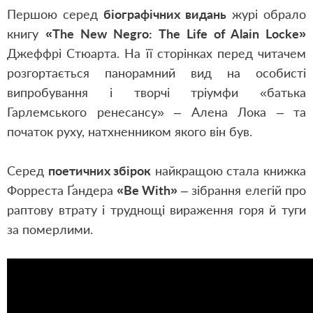
Першою серед
біографічних видань
журі обрало
книгу
«The New Negro: The Life of Alain Locke»
Джеффрі Стюарта. На її сторінках перед читачем
розгортається панорамний вид на особисті
випробування і творчі тріумфи «батька
Гарлемського ренесансу» – Алена Лока – та
початок руху, натхненником якого він був.
Серед
поетичних збірок
найкращою стала книжка
Форреста Ґандера
«Be With»
– зібрання елегій про
раптову втрату і труднощі вираження горя й туги
за померлими.