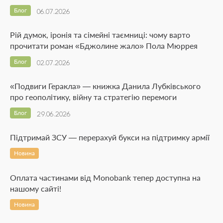
Блог
06.07.2026
Рій думок, іронія та сімейні таємниці: чому варто
прочитати роман «Бджолине жало» Пола Мюррея
Блог
02.07.2026
«Подвиги Геракла» — книжка Данила Лубківського
про геополітику, війну та стратегію перемоги
Блог
29.06.2026
Підтримай ЗСУ — перерахуй букси на підтримку армії
Новина
Оплата частинами від Monobank тепер доступна на
нашому сайті!
Новина