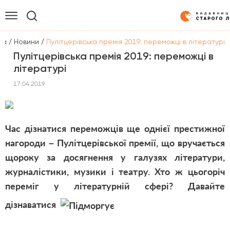
/
/
на
Новини
Пулітцерівська премія 2019: переможці в літературі
Пулітцерівська премія 2019: переможці в
літературі
17.04.2019
Час дізнатися переможців ще однієї престижної
нагороди – Пулітцерівської премії, що вручається
щороку за досягнення у галузях літератури,
журналістики, музики і театру. Хто ж цьогоріч
переміг у літературній сфері? Давайте
дізнаватися