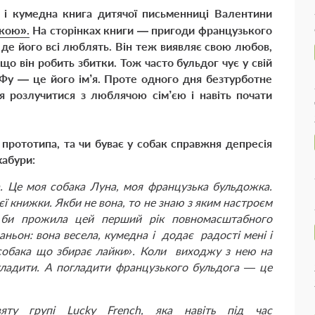
а і кумедна книга дитячої письменниці Валентини
акою».
На сторінках книги — пригоди французького
 де його всі люблять. Він теж виявляє свою любов,
що він робить збитки. Тож часто бульдог чує у свій
о-Фу — це його ім’я. Проте одного дня безтурботне
я розлучитися з люблячою сім’єю і навіть почати
прототипа, та чи буває у собак справжня депресія
хабури:
а. Це моя собака Луна, моя французька бульдожка.
ї книжки. Якби не вона, то не знаю з яким настроєм
 би прожила цей перший рік повномасштабного
ньон: вона весела, кумедна і додає радості мені і
 «собака що збирає лайки». Коли виходжу з нею на
гладити. А погладити французького бульдога — це
яту групі Lucky French, яка навіть під час