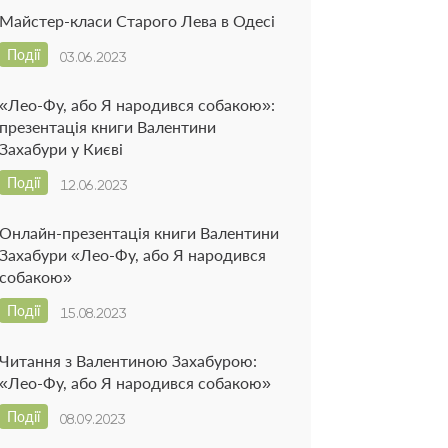
Майстер-класи Старого Лева в Одесі
Події
03.06.2023
«Лео-Фу, або Я народився собакою»:
презентація книги Валентини
Захабури у Києві
Події
12.06.2023
Онлайн-презентація книги Валентини
Захабури «Лео-Фу, або Я народився
собакою»
Події
15.08.2023
Читання з Валентиною Захабурою:
«Лео-Фу, або Я народився собакою»
Події
08.09.2023