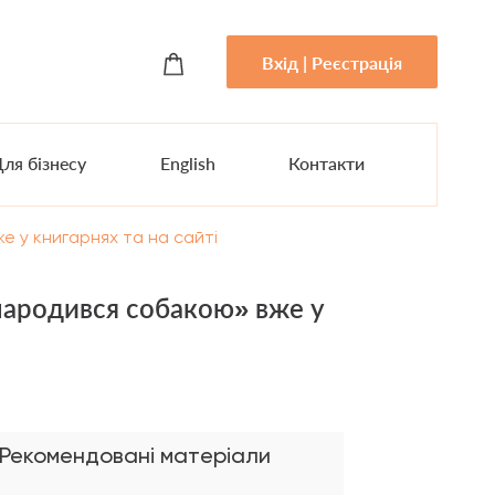
Вхід | Реєстрація
ля бізнесу
English
Контакти
е у книгарнях та на сайті
 народився собакою» вже у
Рекомендовані матеріали