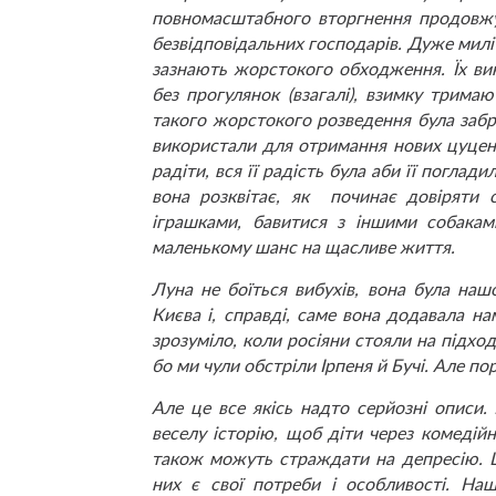
повномасштабного вторгнення продовжує
безвідповідальних господарів. Дуже милі
зазнають жорстокого обходження. Їх ви
без прогулянок (взагалі), взимку тримаю
такого жорстокого розведення була забра
використали для отримання нових цуценя
радіти, вся її радість була аби її погла
вона розквітає, як починає довіряти с
іграшками, бавитися з іншими собакам
маленькому шанс на щасливе життя.
Луна не боїться вибухів, вона була на
Києва і, справді, саме вона додавала на
зрозуміло, коли росіяни стояли на підхо
бо ми чули обстріли Ірпеня й Бучі. Але пор
Але це все якісь надто серйозні описи.
веселу історію, щоб діти через комедійн
також можуть страждати на депресію. Щ
них є свої потреби і особливості. На