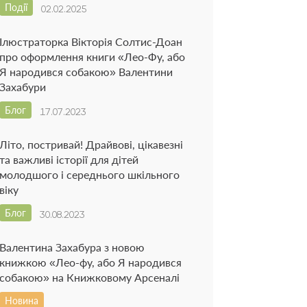
Події
02.02.2025
Ілюстраторка Вікторія Солтис-Доан
про оформлення книги «Лео-Фу, або
Я народився собакою» Валентини
Захабури
Блог
17.07.2023
Літо, постривай! Драйвові, цікавезні
та важливі історії для дітей
молодшого і середнього шкільного
віку
Блог
30.08.2023
Валентина Захабура з новою
книжкою «Лео-фу, або Я народився
собакою» на Книжковому Арсеналі
Новина