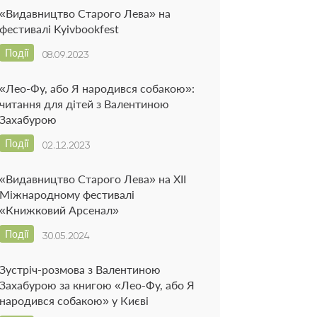
«Видавництво Старого Лева» на
фестивалі Kyivbookfest
Події
08.09.2023
«Лео-Фу, або Я народився собакою»:
читання для дітей з Валентиною
Захабурою
Події
02.12.2023
«Видавництво Старого Лева» на ХІІ
Міжнародному фестивалі
«Книжковий Арсенал»
Події
30.05.2024
Зустріч-розмова з Валентиною
Захабурою за книгою «Лео-Фу, або Я
народився собакою» у Києві