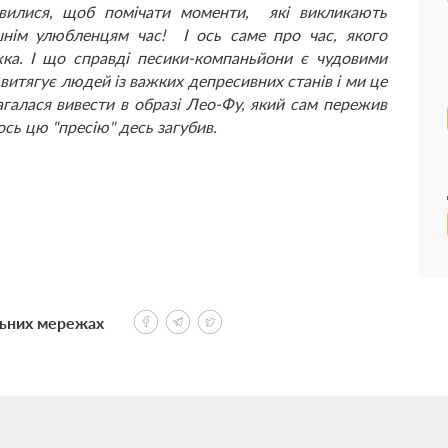
явилися, щоб помічати моменти, які викликають
нім улюбленцям час! І ось саме про час, якого
ка. І що справді песики-компаньйони є чудовими
витягує людей із важких депресивних станів і ми це
агалася вивести в образі Лео-Фу, який сам пережив
ось цю "пресію" десь загубив.
льних мережах