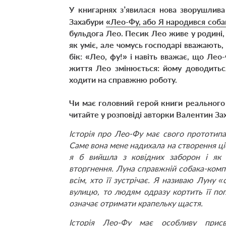
У книгарнях з’явилася нова зворушлив
Захабури
«Лео-Фу, або Я народився соб
бульдога Лео. Песик Лео живе у родині,
як уміє, але чомусь господарі вважають, 
бік: «Лео, фу!» і навіть вважає, що Ле
життя Лео змінюється: йому доводитьс
ходити на справжню роботу.
Чи має головний герой книги реального 
читайте у розповіді авторки Валентин За
Історія про Лео-Фу має свого прототип
Саме вона мене надихала на створення ціє
я б вийшла з ковідних заборон і як
вторгнення. Луна справжній собака-компа
всім, хто її зустрічає. Я називаю Луну
вулицю, то людям одразу кортить її по
означає отримати крапельку щастя.
Історія Лео-Фу має особливу присв