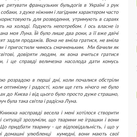
 рятувати французьких бульдогів в Україні з рук
 собаки, з дуже ніжним і лагідним характером часто
користовують для розведення, утримують в сараях
ть на холоді. Годують непотребом. І ось власне із
на моя Луна. Їй було лише два роки, а її вже двічі
т задля продажів. Вона не вміла гратися, не вміла
дили і пригостили чимось смачненьким. Ми бачили як
вітові, довіряти людям, як вона вчиться гратися
и, і це справді величезна насолода дати комусь
шою розрадою в перші дні, коли почалися обстріли
м оптимізму і радості, коли ще геть нічого не було
дах до Києва і від цього було просто дуже страшно,
уч була така світла і радісна Луна.
 Книжка насправді весела і мені хотілося створити
і ситуації зрозуміли, що тварини не іграшки і вони
о придбати тварину - це відповідальність, і що у
ші домашні улюбленці кумедні, вони мають свої