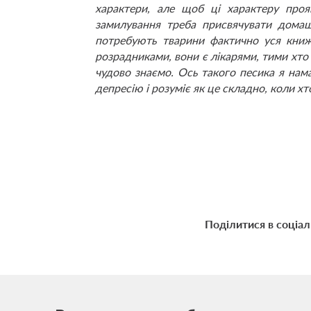
характери, але щоб ці характеру про
замилування треба присвячувати домаш
потребують тварини фактично уся книж
розрадниками, вони є лікарями, тими хто 
чудово знаємо. Ось такого песика я нам
депресію і розуміє як це складно, коли хт
Поділитися в соціа