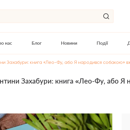
о нас
Блог
Новини
Події
Д
ини Захабури: книга «Лео-Фу, або Я народився собакою» вж
ентини Захабури: книга «Лео-Фу, або Я