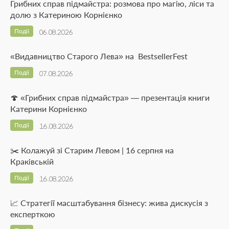
Грибних справ підмайстра: розмова про магію, ліси та
долю з Катериною Корнієнко
Події
06.08.2026
«Видавництво Старого Лева» на BestsellerFest
Події
07.08.2026
🍄 «Грибних справ підмайстра» — презентація книги
Катерини Корнієнко
Події
16.08.2026
✂️ Колажуй зі Старим Левом | 16 серпня на
Краківській
Події
16.08.2026
📈 Стратегії масштабування бізнесу: жива дискусія з
експерткою