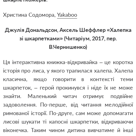
Христина Содомора,
Yakaboo
Джулія Дональдсон, Аксель Шеффлер «Халепка
зі шкарпетками» (Читаріум, 2017, пер.
В.Чернишенко)
Ця інтерактивна книжка-відкривайка – це коротка
історія про лиса, у якого трапилася халепа. Халепа
класична, якщо говорити в контексті теми
шкарпеток, – герой прокинувся і ніде їх не може
знайти. Маленький читач отримує подвійне
задоволення. По-перше, від читання мелодійної
римованої історії. По-друге, сам може допомагати
лисові шукати ті капосні шкарпетки, відкриваючи
віконечка. Таким чином дитина вивчатиме й інші