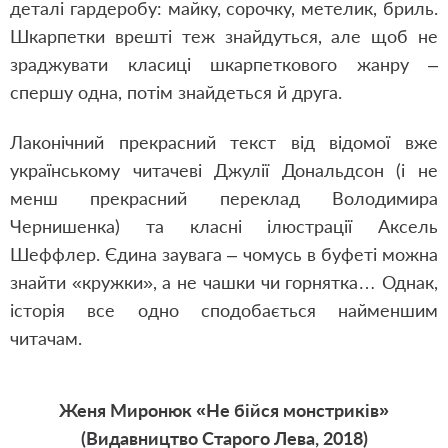
деталі гардеробу: майку, сорочку, метелик, бриль.
Шкарпетки врешті теж знайдуться, але щоб не
зраджувати класиці шкарпеткового жанру –
спершу одна, потім знайдеться й друга.
Лаконічний прекрасний текст від відомої вже
українському читачеві Джулії Дональдсон (і не
менш прекрасний переклад Володимира
Чернишенка) та класні ілюстрації Аксель
Шеффлер. Єдина заувага – чомусь в буфеті можна
знайти «кружки», а не чашки чи горнятка… Однак,
історія все одно сподобається найменшим
читачам.
Женя Миронюк «Не бійся монстриків»
(Видавництво Старого Лева, 2018)