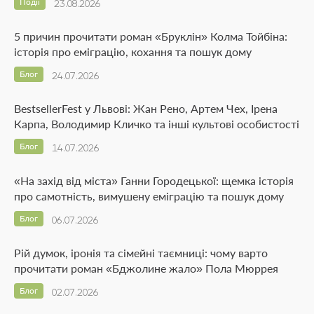
Події
23.08.2026
5 причин прочитати роман «Бруклін» Колма Тойбіна:
історія про еміграцію, кохання та пошук дому
Блог
24.07.2026
BestsellerFest у Львові: Жан Рено, Артем Чех, Ірена
Карпа, Володимир Кличко та інші культові особистості
Блог
14.07.2026
«На захід від міста» Ганни Городецької: щемка історія
про самотність, вимушену еміграцію та пошук дому
Блог
06.07.2026
Рій думок, іронія та сімейні таємниці: чому варто
прочитати роман «Бджолине жало» Пола Мюррея
Блог
02.07.2026