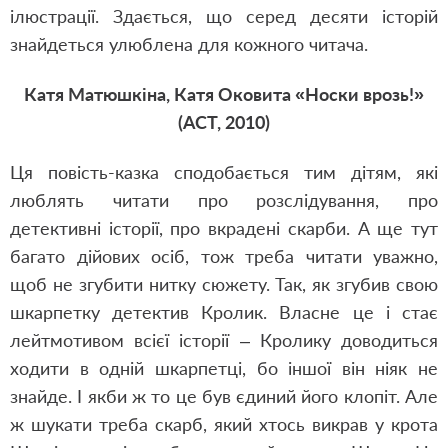
ілюстрації. Здається, що серед десяти історій
знайдеться улюблена для кожного читача.
Катя Матюшкіна, Катя Оковита «Носки врозь!»
(АСТ, 2010)
Ця повість-казка сподобається тим дітям, які
люблять читати про розслідування, про
детективні історії, про вкрадені скарби. А ще тут
багато дійових осіб, тож треба читати уважно,
щоб не згубити нитку сюжету. Так, як згубив свою
шкарпетку детектив Кролик. Власне це і стає
лейтмотивом всієї історії – Кролику доводиться
ходити в одній шкарпетці, бо іншої він ніяк не
знайде. І якби ж то це був єдиний його клопіт. Але
ж шукати треба скарб, який хтось викрав у крота