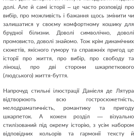
долі. Але й самі історії – це часто розповіді про
вибір, про можливість і бажання щось змінити чи
залишатися у своєму комфортному кошику для
брудної білизни. Доволі символічно, доволі
промовисто, доволі знайомо. Тож крім динамічних
сюжетів, якісного гумору та справжніх пригод це
історії про життя, про вибір, про свободу та
лінощі, про дві сторони шкарпеткового
(людського) життя-буття.
Напрочуд стильні ілюстрації Даніеля де Лятура
відтворюють всю гостросюжетність,
мелодраматичність, романтику та пригоду
шкарпеток. А кожен розділ — візуально
стилізований під окрему історію, з усім набором
відповідних кольорів та гармонії тексту й