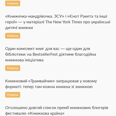
Новина
«Книжечка-мандрівочка. ЗСУ» і «Єнот Ракета та інші
герої» — у матеріалі The New York Times про українські
дитячі книжки
Новина
Один комплект книг для вас — ще один для
бібліотеки: на BestsellerFest діятиме благодійна
книжкова ініціатива
Новина
Книжковий «Трамвайчик» запрацював у новому
форматі: тепер там кожна книжка зі знижкою
Новина
Оголошено довгий список премії книжкових блогерів
фестивалю «Книжкова країна»