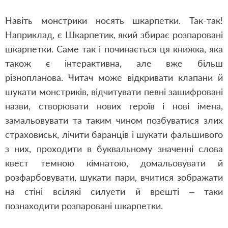
Навіть монстрики носять шкарпетки. Так-так!
Наприклад, є Шкарпетик, який збирає розпаровані
шкарпетки. Саме так і починається ця книжка, яка
також є інтерактивна, але вже більш
різнопланова. Читач може відкривати клапани й
шукати монстриків, відчитувати певні зашифровані
назви, створювати нових героїв і нові імена,
замальовувати та таким чином позбуватися злих
страховиськ, лічити баранців і шукати фальшивого
з них, проходити в буквальному значенні слова
квест темною кімнатою, домальовувати й
розфарбовувати, шукати пари, вчитися зображати
на стіні всілякі силуети й врешті – таки
познаходити розпаровані шкарпетки.