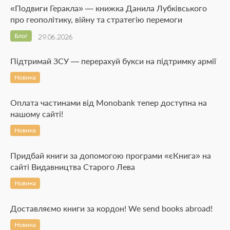
«Подвиги Геракла» — книжка Данила Лубківського
про геополітику, війну та стратегію перемоги
Блог
29.06.2026
Підтримай ЗСУ — перерахуй букси на підтримку армії
Новина
Оплата частинами від Monobank тепер доступна на
нашому сайті!
Новина
Придбай книги за допомогою програми «єКнига» на
сайті Видавництва Старого Лева
Новина
Доставляємо книги за кордон! We send books abroad!
Новина