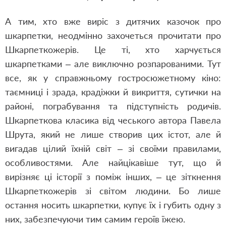
А тим, хто вже виріс з дитячих казочок про
шкарпетки, неодмінно захочеться прочитати про
Шкарпеткожерів. Це ті, хто харчується
шкарпетками – але виключно розпарованими. Тут
все, як у справжньому гостросюжетному кіно:
таємниці і зрада, крадіжки й викриття, сутички на
районі, пограбування та підступність родичів.
Шкарпеткова класика від чеського автора Павела
Шрута, який не лише створив цих істот, але й
вигадав цілий їхній світ – зі своїми правилами,
особливостями. Але найцікавіше тут, що й
вирізняє ці історії з поміж інших, – це зіткнення
Шкарпеткожерів зі світом людини. Бо лише
остання носить шкарпетки, купує їх і губить одну з
них, забезпечуючи тим самим героїв їжею.