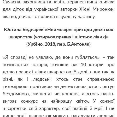
Сучасна, захоплива та навіть терапевтична книжка
для діток від української авторки Жені Миронюк,
яка водночас і створила візуальну частину.
Юстина Беднарек «Неймовірні пригоди десятьох
шкарпеток (чотирьох правих і шістьох лівих)»
(Урбіно, 2018, пер. Б.Антоняк)
«Я справді не уявляю, де вони губляться», – так
починається історія, точніше аж 10 історій про
долю правих і лівих шкарпеток. А долі в них такі ж
різні, як і людські: хтось стає справжньою
телезіркою, політиком чи детективом, хтось рятує
бездомного, мишенят чи кошеня, а хтось навіть
виграє конкурс на найкращу квітку. У кожної
шкарпетки свій характер, свої амбіції й мрії. І не
лише долі шкарпеток можуть нагадувати людські