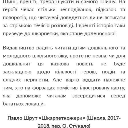
Шиші, врешті, треба шукати й самого Шишу. На
героїв чекає стільки несподіванок, підказок та
поворотів, що читачеві доведеться лише встигати
за стрімкою течією розповіді. І врешті історія таки
приведе до шкарпетки, яка стане доленосною!
Видавництво радить читати дітям дошкільного та
молодшого шкільного віку, проте не певна, чи для
дошкільнят ця казкова повість не буде
заскладною щодо кількості героїв, подій та
слідчих перипетій. Але варто віддати належне
тим, хто на форзацах помістив ілюстровану карту,
яка допоможе читачам зосередитися серед
багатьох локацій.
Павло Шрут «Шкарпеткожери» (Школа, 2017-
2018, пер. О. Стукало)