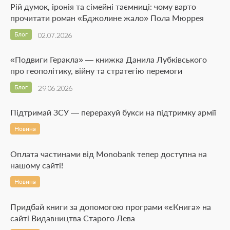
Рій думок, іронія та сімейні таємниці: чому варто
прочитати роман «Бджолине жало» Пола Мюррея
Блог
02.07.2026
«Подвиги Геракла» — книжка Данила Лубківського
про геополітику, війну та стратегію перемоги
Блог
29.06.2026
Підтримай ЗСУ — перерахуй букси на підтримку армії
Новина
Оплата частинами від Monobank тепер доступна на
нашому сайті!
Новина
Придбай книги за допомогою програми «єКнига» на
сайті Видавництва Старого Лева