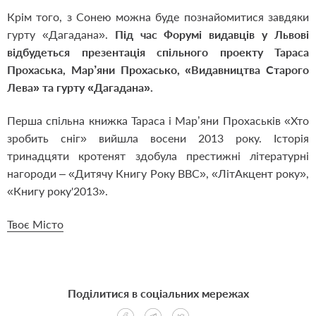
Крім того, з Сонею можна буде познайомитися завдяки
гурту «Дагадана».
Під час Форумі видавців у Львові
відбудеться презентація спільного проекту Тараса
Прохаська, Мар’яни Прохасько, «Видавництва Старого
Лева» та гурту «Дагадана».
Перша спільна книжка Тараса і Мар’яни Прохаськів «Хто
зробить сніг» вийшла восени 2013 року. Історія
тринадцяти кротенят здобула престижні літературні
нагороди – «Дитячу Книгу Року BBC», «ЛітАкцент року»,
«Книгу року'2013».
Твоє Місто
Поділитися в соціальних мережах