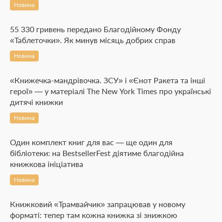
Новина
55 330 гривень передано Благодійному Фонду
«Таблеточки». Як минув місяць добрих справ
Новина
«Книжечка-мандрівочка. ЗСУ» і «Єнот Ракета та інші
герої» — у матеріалі The New York Times про українські
дитячі книжки
Новина
Один комплект книг для вас — ще один для
бібліотеки: на BestsellerFest діятиме благодійна
книжкова ініціатива
Новина
Книжковий «Трамвайчик» запрацював у новому
форматі: тепер там кожна книжка зі знижкою