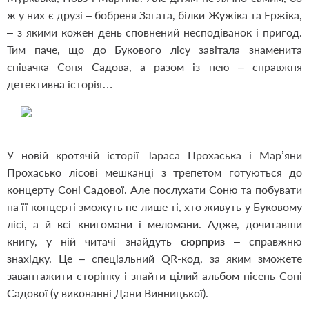
ж у них є друзі – бобреня Загата, білки Жужіка та Ержіка,
– з якими кожен день сповнений несподіванок і пригод.
Тим паче, що до Букового лісу завітала знаменита
співачка Соня Садова, а разом із нею – справжня
детективна історія…
У новій кротячій історії Тараса Прохаська і Мар’яни
Прохасько лісові мешканці з трепетом готуються до
концерту Соні Садової. Але послухати Соню та побувати
на її концерті зможуть не лише ті, хто живуть у Буковому
лісі, а й всі книгомани і меломани. Адже, дочитавши
книгу, у ній читачі знайдуть
сюрприз
– справжню
знахідку. Це – спеціальний QR-код, за яким зможете
завантажити сторінку і знайти цілий альбом пісень Соні
Садової (у виконанні Дани Винницької).