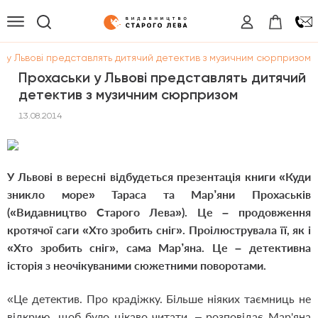
 у Львові представлять дитячий детектив з музичним сюрпризом
Прохаськи у Львові представлять дитячий
детектив з музичним сюрпризом
13.08.2014
У Львові в вересні відбудеться презентація книги «Куди
зникло море» Тараса та Мар’яни Прохаськів
(«Видавництво Старого Лева»). Це – продовження
кротячої саги «Хто зробить сніг». Проілюструвала її, як і
«Хто зробить сніг», сама Мар’яна. Це – детективна
історія з неочікуваними сюжетними поворотами.
«Це детектив. Про крадіжку. Більше ніяких таємниць не
відкрию, щоб було цікаво читати, – розповідає Мар'яна