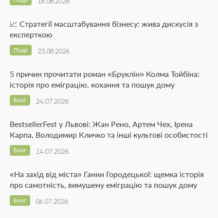
16.08.2026
📈 Стратегії масштабування бізнесу: жива дискусія з
експерткою
Події
23.08.2026
5 причин прочитати роман «Бруклін» Колма Тойбіна:
історія про еміграцію, кохання та пошук дому
Блог
24.07.2026
BestsellerFest у Львові: Жан Рено, Артем Чех, Ірена
Карпа, Володимир Кличко та інші культові особистості
Блог
14.07.2026
«На захід від міста» Ганни Городецької: щемка історія
про самотність, вимушену еміграцію та пошук дому
Блог
06.07.2026