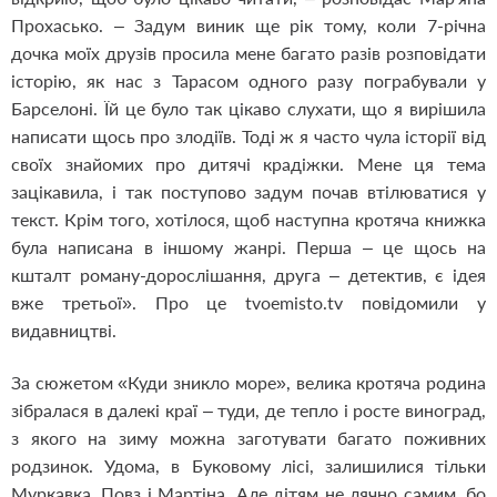
Прохасько. – Задум виник ще рік тому, коли 7-річна
дочка моїх друзів просила мене багато разів розповідати
історію, як нас з Тарасом одного разу пограбували у
Барселоні. Їй це було так цікаво слухати, що я вирішила
написати щось про злодіїв. Тоді ж я часто чула історії від
своїх знайомих про дитячі крадіжки. Мене ця тема
зацікавила, і так поступово задум почав втілюватися у
текст. Крім того, хотілося, щоб наступна кротяча книжка
була написана в іншому жанрі. Перша – це щось на
кшталт роману-дорослішання, друга – детектив, є ідея
вже третьої». Про це tvoemistо.tv повідомили у
видавництві.
За сюжетом «Куди зникло море», велика кротяча родина
зібралася в далекі краї – туди, де тепло і росте виноград,
з якого на зиму можна заготувати багато поживних
родзинок. Удома, в Буковому лісі, залишилися тільки
Муркавка, Повз і Мартіна. Але дітям не лячно самим, бо