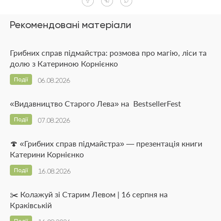
Рекомендовані матеріали
Грибних справ підмайстра: розмова про магію, ліси та
долю з Катериною Корнієнко
Події
06.08.2026
«Видавництво Старого Лева» на BestsellerFest
Події
07.08.2026
🍄 «Грибних справ підмайстра» — презентація книги
Катерини Корнієнко
Події
16.08.2026
✂️ Колажуй зі Старим Левом | 16 серпня на
Краківській
Події