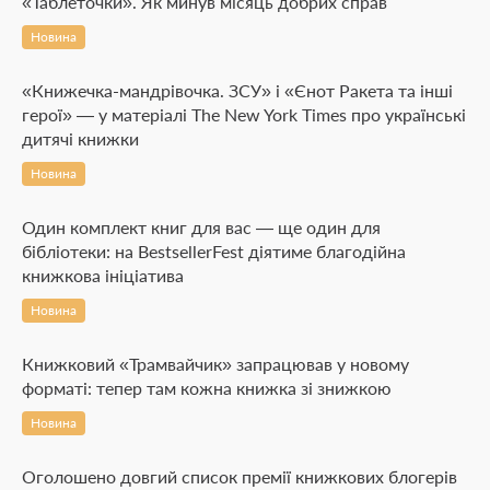
«Таблеточки». Як минув місяць добрих справ
Новина
«Книжечка-мандрівочка. ЗСУ» і «Єнот Ракета та інші
герої» — у матеріалі The New York Times про українські
дитячі книжки
Новина
Один комплект книг для вас — ще один для
бібліотеки: на BestsellerFest діятиме благодійна
книжкова ініціатива
Новина
Книжковий «Трамвайчик» запрацював у новому
форматі: тепер там кожна книжка зі знижкою
Новина
Оголошено довгий список премії книжкових блогерів