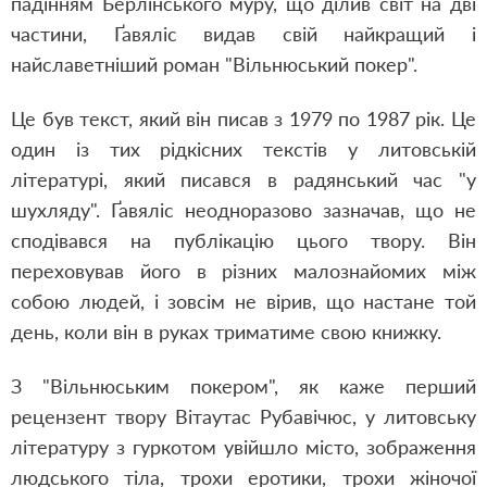
падінням Берлінського муру, що ділив світ на дві
частини, Ґавяліс видав свій найкращий і
найславетніший роман "Вільнюський покер".
Це був текст, який він писав з 1979 по 1987 рік. Це
один із тих рідкісних текстів у литовській
літературі, який писався в радянський час "у
шухляду". Ґавяліс неодноразово зазначав, що не
сподівався на публікацію цього твору. Він
переховував його в різних малознайомих між
собою людей, і зовсім не вірив, що настане той
день, коли він в руках триматиме свою книжку.
З "Вільнюським покером", як каже перший
рецензент твору Вітаутас Рубавічюс, у литовську
літературу з гуркотом увійшло місто, зображення
людського тіла, трохи еротики, трохи жіночої