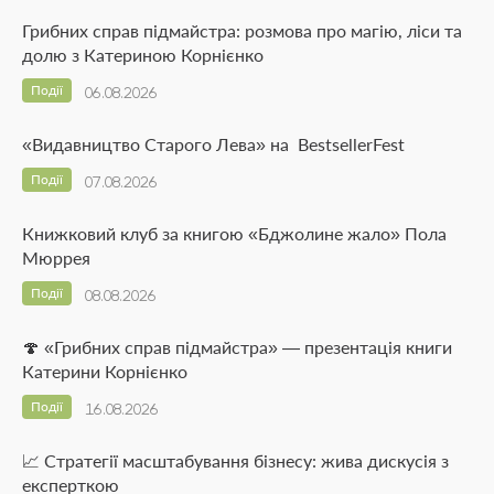
Грибних справ підмайстра: розмова про магію, ліси та
долю з Катериною Корнієнко
Події
06.08.2026
«Видавництво Старого Лева» на BestsellerFest
Події
07.08.2026
Книжковий клуб за книгою «Бджолине жало» Пола
Мюррея
Події
08.08.2026
🍄 «Грибних справ підмайстра» — презентація книги
Катерини Корнієнко
Події
16.08.2026
📈 Стратегії масштабування бізнесу: жива дискусія з
експерткою