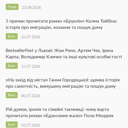
Події
23.08.2026
5 причин прочитати роман «Бруклін» Колма Тойбіна:
історія про еміграцію, кохання та пошук дому
Блог
24.07.2026
BestsellerFest у Львові: Жан Рено, Артем Чех, Ірена
Карпа, Володимир Кличко та інші культові особистості
Блог
14.07.2026
«На захід від міста» Ганни Городецької: щемка історія
про самотність, вимушену еміграцію та пошук дому
Блог
06.07.2026
Рій думок, іронія та сімейні таємниці: чому варто
прочитати роман «Бджолине жало» Пола Мюррея
Блог
02.07.2026