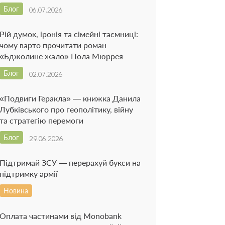
Блог
06.07.2026
Рій думок, іронія та сімейні таємниці:
чому варто прочитати роман
«Бджолине жало» Пола Мюррея
Блог
02.07.2026
«Подвиги Геракла» — книжка Данила
Лубківського про геополітику, війну
та стратегію перемоги
Блог
29.06.2026
Підтримай ЗСУ — перерахуй букси на
підтримку армії
Новина
Оплата частинами від Monobank