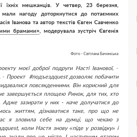
рії їхніх мешканців. У четвер, 23 березня,
ії мали нагоду доторкнутися до потаємних
асія Іванова та автор текстів Євген Савченко
кими брамами»
, модерувала зустріч Євгенія
Фото - Світлана Бачинська
екту моєї доброї подруги Насті Іванової,
-
. -
Проект #подъездquest дозволяє побачити
 видавалися повсякденними. Він корисний для
а не завершується площею Ринок, для тих, хто
и. Адже зазирати у них - наче долучатися до
иїмось життям, дізнаватися таке, про що не
час я зловила себе на думці, що чекаю з
дquest, коли Настя знову «піде у розвідку» і
не знали про це місто. І наступним етапом