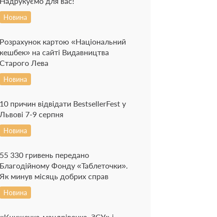
Надрукуємо для вас!
Новина
Розрахунок картою «Національний
кешбек» на сайті Видавництва
Старого Лева
Новина
10 причин відвідати BestsellerFest у
Львові 7-9 серпня
Новина
55 330 гривень передано
Благодійному Фонду «Таблеточки».
Як минув місяць добрих справ
Новина
«Книжечка-мандрівочка. ЗСУ» і