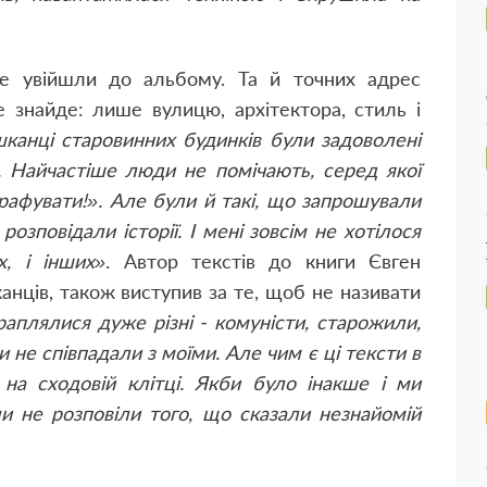
е увійшли до альбому. Та й точних адрес
е знайде: лише вулицю, архітектора, стиль і
канці старовинних будинків були задоволені
х. Найчастіше люди не помічають, серед якої
рафувати!». Але були й такі, що запрошували
розповідали історії. І мені зовсім не хотілося
х, і інших»
. Автор текстів до книги Євген
нців, також виступив за те, щоб не називати
аплялися дуже різні - комуністи, старожили,
ки не співпадали з моїми. Але чим є ці тексти в
а сходовій клітці. Якби було інакше і ми
и не розповіли того, що сказали незнайомій