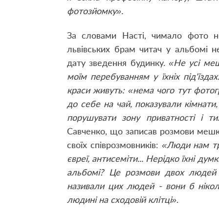
фотозйомку».
За словами Насті, чимало фото н
львівських брам читач у альбомі н
дату зведення будинку.
«Не усі меш
моїм перебуванням у їхніх під'їзда
краси живуть: «нема чого тут фотог
до себе на чай, показували кімнати, 
порушувати зону приватності і ти
Савченко, що записав розмови мешка
своїх співрозмовників:
«Люди нам тр
євреї, антисеміти... Нерідко їхні дум
альбомі? Це розмови двох людей н
називали цих людей - вони б нікол
людині на сходовій клітці»
.