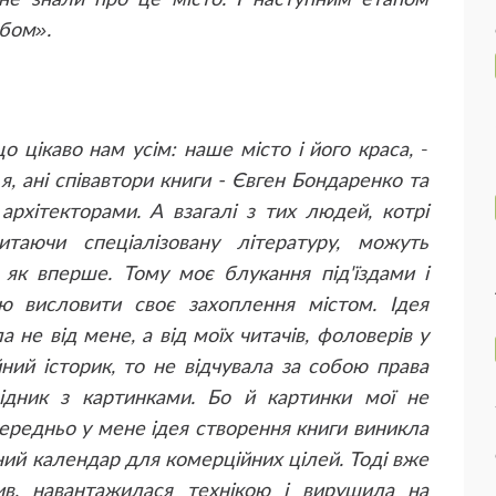
ьбом».
 цікаво нам усім: наше місто і його краса,
-
 я, ані співавтори книги - Євген Бондаренко та
архітекторами. А взагалі з тих людей, котрі
итаючи спеціалізовану літературу, можуть
 як вперше. Тому моє блукання під'їздами і
 висловити своє захоплення містом. Ідея
не від мене, а від моїх читачів, фоловерів у
ний історик, то не відчувала за собою права
ідник з картинками. Бо й картинки мої не
ередньо у мене ідея створення книги виникла
ний календар для комерційних цілей. Тоді вже
ив, навантажилася технікою і вирушила на