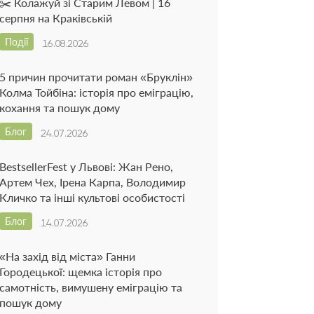
✂️ Колажуй зі Старим Левом | 16
серпня на Краківській
Події
16.08.2026
5 причин прочитати роман «Бруклін»
Колма Тойбіна: історія про еміграцію,
кохання та пошук дому
Блог
24.07.2026
BestsellerFest у Львові: Жан Рено,
Артем Чех, Ірена Карпа, Володимир
Кличко та інші культові особистості
Блог
14.07.2026
«На захід від міста» Ганни
Городецької: щемка історія про
самотність, вимушену еміграцію та
пошук дому