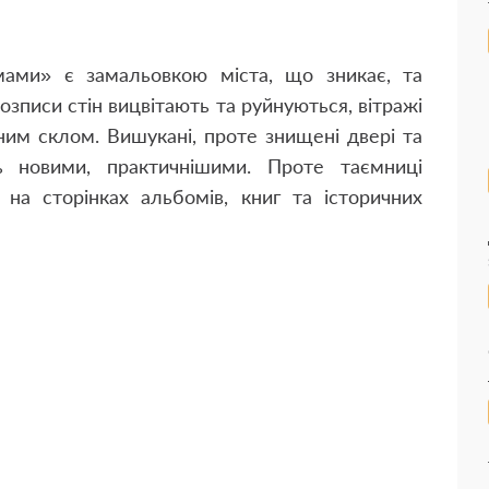
ами» є замальовкою міста, що зникає, та
озписи стін вицвітають та руйнуються, вітражі
ним склом. Вишукані, проте знищені двері та
ь новими, практичнішими. Проте таємниці
на сторінках альбомів, книг та історичних