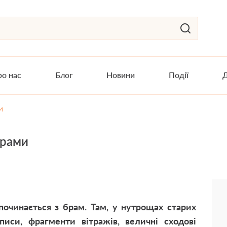
о нас
Блог
Новини
Події
Д
и
брами
починається з брам. Там, у нутрощах старих
зписи, фрагменти вітражів, величні сходові