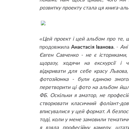
розвитку проекту стала ця книга-ал
«Цей проект і цей альбом про те, що
продовжила
Анастасія Іванова
. -
Ані
Євген Савченко - не є істориками, 
щоразу, ходячи на екскурсії і ч
відкривати для себе красу Львова,
фотозйомка - були єдиною змогою
перетворити ці фото на альбом йшла 
ФБ. Оскільки я аматор, не професій
створювати класичний фоліант-дов
вписувалися у цей формат. А безпос
тоді, коли у мене замовили тематич
я взяла професійну камеру, штат