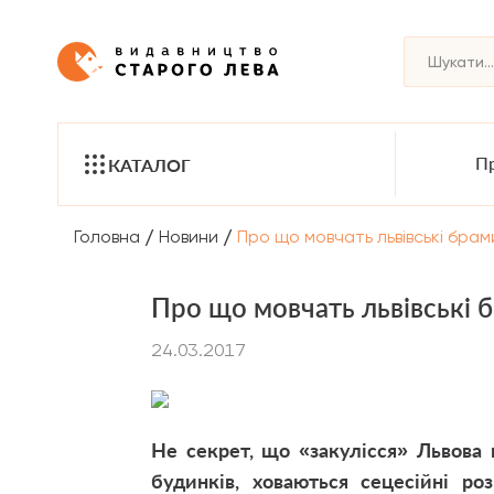
Пр
КАТАЛОГ
/
/
Головна
Новини
Про що мовчать львівські брам
Про що мовчать львівські 
24.03.2017
Не секрет, що «закулісся» Львова 
будинків, ховаються сецесійні ро