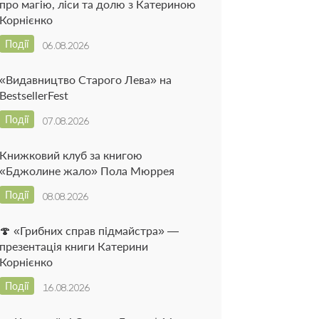
про магію, ліси та долю з Катериною
Корнієнко
Події
06.08.2026
«Видавництво Старого Лева» на
BestsellerFest
Події
07.08.2026
Книжковий клуб за книгою
«Бджолине жало» Пола Мюррея
Події
08.08.2026
🍄 «Грибних справ підмайстра» —
презентація книги Катерини
Корнієнко
Події
16.08.2026