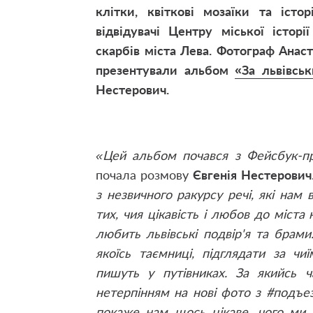
клітки, квіткові мозаїки та істо
відвідувачі Центру міської істор
скарбів міста Лева. Фотограф Анаст
презентували альбом
«За львівсь
Нестерович.
«Цей альбом почався з Фейсбук-про
почала розмову
Євгенія Нестерович
з незвичного ракурсу речі, які нам
тих, чия цікавість і любов до міст
любить львівські подвір'я та брам
якоїсь таємниці, підглядати за ч
пишуть у путівниках. За якийсь 
нетерпінням на нові фото з #подъез
покаже нам щось цікаве, чого ми 