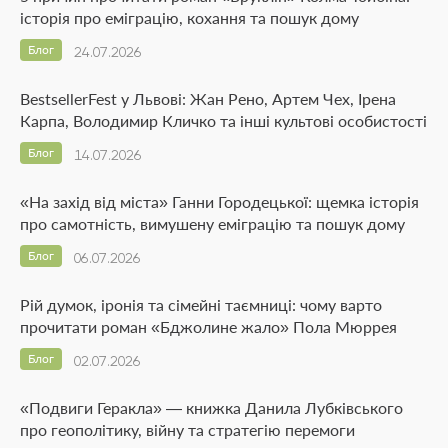
історія про еміграцію, кохання та пошук дому
Блог
24.07.2026
BestsellerFest у Львові: Жан Рено, Артем Чех, Ірена
Карпа, Володимир Кличко та інші культові особистості
Блог
14.07.2026
«На захід від міста» Ганни Городецької: щемка історія
про самотність, вимушену еміграцію та пошук дому
Блог
06.07.2026
Рій думок, іронія та сімейні таємниці: чому варто
прочитати роман «Бджолине жало» Пола Мюррея
Блог
02.07.2026
«Подвиги Геракла» — книжка Данила Лубківського
про геополітику, війну та стратегію перемоги