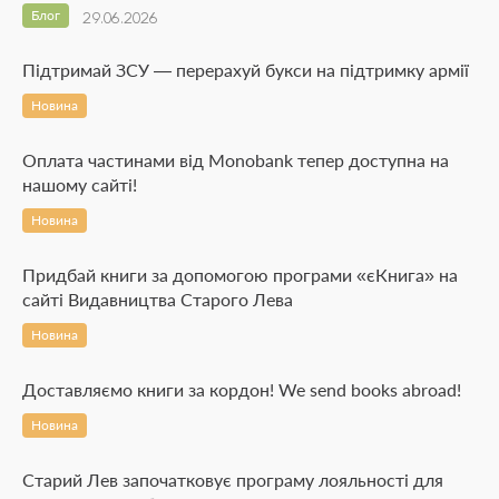
Блог
29.06.2026
Підтримай ЗСУ — перерахуй букси на підтримку армії
Новина
Оплата частинами від Monobank тепер доступна на
нашому сайті!
Новина
Придбай книги за допомогою програми «єКнига» на
сайті Видавництва Старого Лева
Новина
Доставляємо книги за кордон! We send books abroad!
Новина
Старий Лев започатковує програму лояльності для