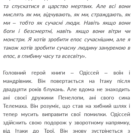
та спускатися в царство мертвих. Але всі вони
мислять як ми, відчувають, як ми, страждають, як
ми – тобто як сучасні люди. Навіть якщо вони
боги і безсмертні, навіть якщо вони вітри чи
монстри. Я хотів зробити епос сучаснішим, але я
також хотів зробити сучасну людину зануреною в
епос, в глибину часу та всесвіту».
Головний герой книги – Одіссей – воїн і
мандрівник. Він повертається на Ітаку після
двадцяти років блукань. Але вдома не знаходить
ані своєї дружини Пенелопи, ані свого сина
Телемаха. Він розуміє, що став на хибний шлях і
тепер мусить виправити свої помилки. Одіссей
здійснить свою подорож у зворотному напрямку,
від Ітаки до Трої. Він знову зустрінеться з