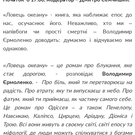
«Ловець океану» - книга, яка наближає епос до
нас, осучаснює його. Неважливо, хто ми –
напівбоги чи прості смертні – Володимир
Єрмоленко доводить: думаємо і відчуваємо ми
однаково.
«Ловець океану» – це роман про блукання, яке
стає дорогою, -
розповідає
Володимир
Єрмоленко.
- Про біль, який ти перетворюєш на
радість. Про втрату, яку ти випускаєш в небо. Про
фатум, який ти приймаєш, як частину самого себе.
Це роман про Одіссея – а також Пенелопу,
Навсикаю, Каліпсо, Цирцею, Аріадну, Діоніса і
Трою. Всі вони живуть в своєму світі, світі епосу та
міфології, де люди можуть спілкуватися з богами