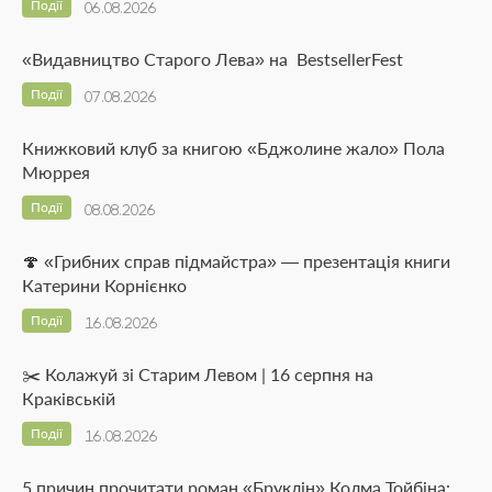
Події
06.08.2026
«Видавництво Старого Лева» на BestsellerFest
Події
07.08.2026
Книжковий клуб за книгою «Бджолине жало» Пола
Мюррея
Події
08.08.2026
🍄 «Грибних справ підмайстра» — презентація книги
Катерини Корнієнко
Події
16.08.2026
✂️ Колажуй зі Старим Левом | 16 серпня на
Краківській
Події
16.08.2026
5 причин прочитати роман «Бруклін» Колма Тойбіна: