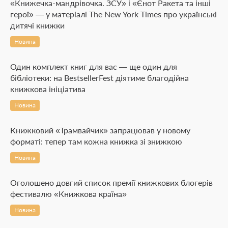
«Книжечка-мандрівочка. ЗСУ» і «Єнот Ракета та інші
герої» — у матеріалі The New York Times про українські
дитячі книжки
Новина
Один комплект книг для вас — ще один для
бібліотеки: на BestsellerFest діятиме благодійна
книжкова ініціатива
Новина
Книжковий «Трамвайчик» запрацював у новому
форматі: тепер там кожна книжка зі знижкою
Новина
Оголошено довгий список премії книжкових блогерів
фестивалю «Книжкова країна»
Новина