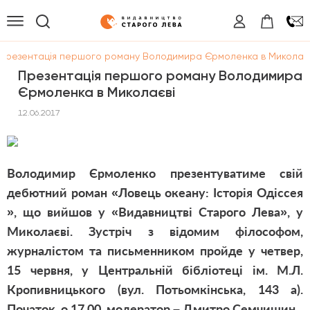
Презентація першого роману Володимира Єрмоленка в Миколає
Презентація першого роману Володимира
Єрмоленка в Миколаєві
12.06.2017
Володимир Єрмоленко презентуватиме свій
дебютний роман «
Ловець океану: Історія Одіссея
», що вийшов у «Видавництві Старого Лева», у
Миколаєві. Зустріч з відомим філософом,
журналістом та письменником пройде у четвер,
15 червня, у Центральній бібліотеці ім. М.Л.
Кропивницького (вул. Потьомкінська, 143 а).
Початок о 17.00, модератор – Дмитро Семчишин.