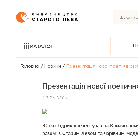
Пр
КАТАЛОГ
/
/
Головна
Новини
Презентація нової поетичної з
Презентація нової поетичн
12.04.2014
Юрко Іздрик презентував на Книжковом
разом із Старим Левом та чарівним мод