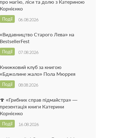
про магію, ліси та долю з Катериною
Корнієнко
Події
06.08.2026
«Видавництво Старого Лева» на
BestsellerFest
Події
07.08.2026
Книжковий клуб за книгою
«Бджолине жало» Пола Мюррея
Події
08.08.2026
🍄 «Грибних справ підмайстра» —
презентація книги Катерини
Корнієнко
Події
16.08.2026