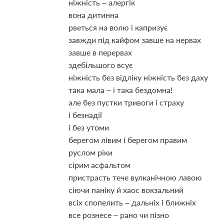
ніжність – алергік
вона дитинна
рветься на волю і капризує
завжди під кайфом завше на нервах
завше в перервах
здебільшого всує
ніжність без відліку ніжність без даху
така мала – і така бездомна!
але без пустки тривоги і страху
і безнадії
і без утоми
берегом лівим і берегом правим
руслом ріки
сірим асфальтом
пристрасть тече вулканічною лавою
сіючи паніку й хаос вокзальний
всіх спопелить – дальніх і ближніх
все рознесе – рано чи пізно