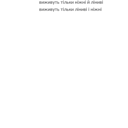
виживуть тільки ніжні й ліниві
виживуть тільки ліниві і ніжні