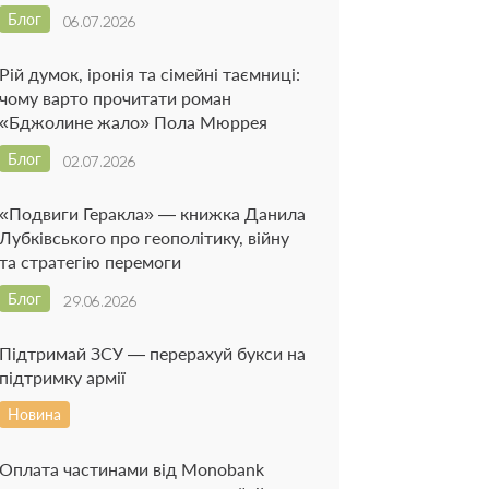
Блог
06.07.2026
Рій думок, іронія та сімейні таємниці:
чому варто прочитати роман
«Бджолине жало» Пола Мюррея
Блог
02.07.2026
«Подвиги Геракла» — книжка Данила
Лубківського про геополітику, війну
та стратегію перемоги
Блог
29.06.2026
Підтримай ЗСУ — перерахуй букси на
підтримку армії
Новина
Оплата частинами від Monobank