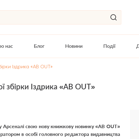
о нас
Блог
Новини
Події
Д
бірки Іздрика «AB OUT»
ої збірки Іздрика «AB OUT»
у Арсеналі свою нову книжкову новинку «AB OUT»
ератором в особі головного редактора видавництва