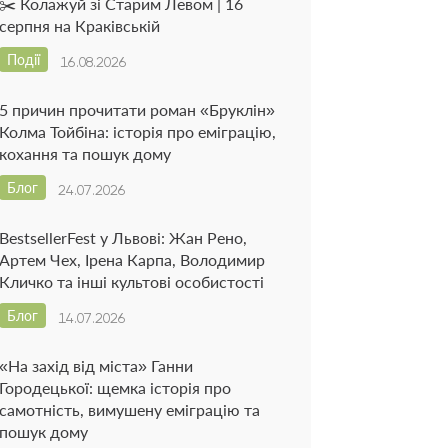
✂️ Колажуй зі Старим Левом | 16
серпня на Краківській
Події
16.08.2026
5 причин прочитати роман «Бруклін»
Колма Тойбіна: історія про еміграцію,
кохання та пошук дому
Блог
24.07.2026
BestsellerFest у Львові: Жан Рено,
Артем Чех, Ірена Карпа, Володимир
Кличко та інші культові особистості
Блог
14.07.2026
«На захід від міста» Ганни
Городецької: щемка історія про
самотність, вимушену еміграцію та
пошук дому