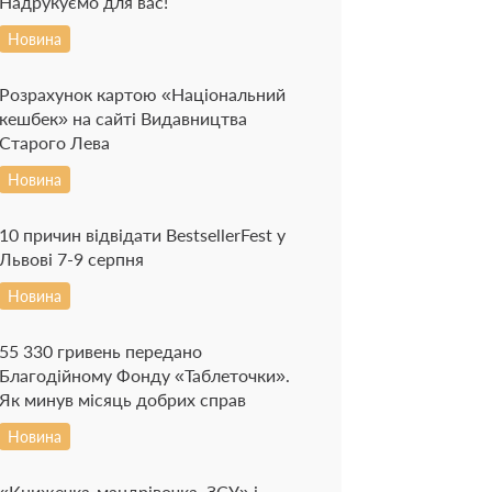
Надрукуємо для вас!
Новина
Розрахунок картою «Національний
кешбек» на сайті Видавництва
Старого Лева
Новина
10 причин відвідати BestsellerFest у
Львові 7-9 серпня
Новина
55 330 гривень передано
Благодійному Фонду «Таблеточки».
Як минув місяць добрих справ
Новина
«Книжечка-мандрівочка. ЗСУ» і