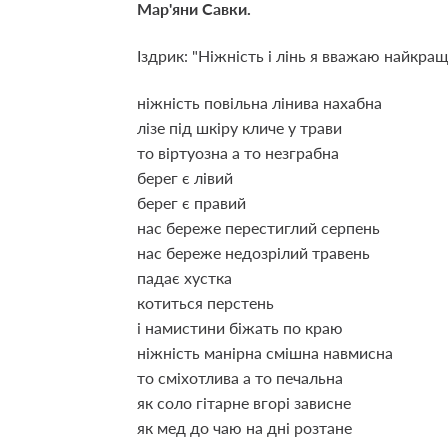
Мар'яни Савки.
Іздрик: "Ніжність і лінь я вважаю найкра
ніжність повільна лінива нахабна
лізе під шкіру кличе у трави
то віртуозна а то незграбна
берег є лівий
берег є правий
нас береже перестиглий серпень
нас береже недозрілий травень
падає хустка
котиться перстень
і намистини біжать по краю
ніжність манірна смішна навмисна
то сміхотлива а то печальна
як соло гітарне вгорі зависне
як мед до чаю на дні розтане