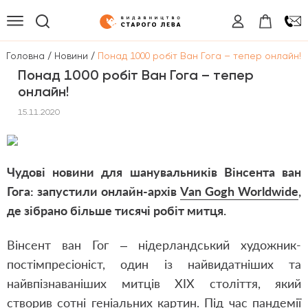
/
/
Головна
Новини
Понад 1000 робіт Ван Гога – тепер онлайн!
Понад 1000 робіт Ван Гога – тепер
онлайн!
15.11.2020
Чудові новини для шанувальників Вінсента ван
Гога: запустили онлайн-архів
Van Gogh Worldwide
,
де зібрано більше тисячі робіт митця.
Вінсент ван Гог – нідерландський художник-
постімпресіоніст, один із найвидатніших та
найвпізнаваніших митців ХIХ століття, який
створив сотні геніальних картин. Під час пандемії