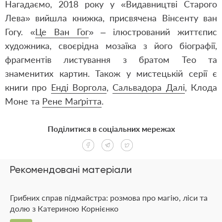
Нагадаємо, 2018 року у «Видавництві Старого
Лева» вийшла книжка, присвячена Вінсенту ван
Гогу. «
Це Ван Гог
» – ілюстрований життєпис
художника, своєрідна мозаїка з його біографії,
фрагментів листування з братом Тео та
знаменитих картин. Також у мистецькій серії є
книги про
Енді Воргола
,
Сальвадора Далі
,
Клода
Моне
та
Рене Маґрітта
.
Поділитися в соціальних мережах
Рекомендовані матеріали
Грибних справ підмайстра: розмова про магію, ліси та
долю з Катериною Корнієнко