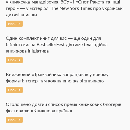
«Книжечка-мандрівочка. ЗСУ» і «Єнот Ракета та інші
герої» — у матеріалі The New York Times про українські
дитячі книжки
Новина
Один комплект книг для вас — ще один для
бібліотеки: на BestsellerFest діятиме благодійна
книжкова ініціатива
Новина
Книжковий «Трамвайчик» запрацював у новому
форматі: тепер там кожна книжка зі знижкою
Новина
Оголошено довгий список премії книжкових блогерів
фестивалю «Книжкова країна»
Новина