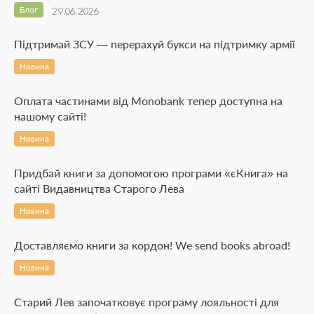
Блог
29.06.2026
Підтримай ЗСУ — перерахуй букси на підтримку армії
Новина
Оплата частинами від Monobank тепер доступна на
нашому сайті!
Новина
Придбай книги за допомогою програми «єКнига» на
сайті Видавництва Старого Лева
Новина
Доставляємо книги за кордон! We send books abroad!
Новина
Старий Лев започатковує програму лояльності для