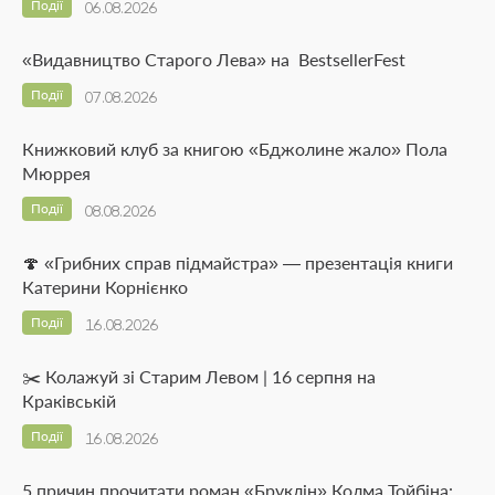
Події
06.08.2026
«Видавництво Старого Лева» на BestsellerFest
Події
07.08.2026
Книжковий клуб за книгою «Бджолине жало» Пола
Мюррея
Події
08.08.2026
🍄 «Грибних справ підмайстра» — презентація книги
Катерини Корнієнко
Події
16.08.2026
✂️ Колажуй зі Старим Левом | 16 серпня на
Краківській
Події
16.08.2026
5 причин прочитати роман «Бруклін» Колма Тойбіна: