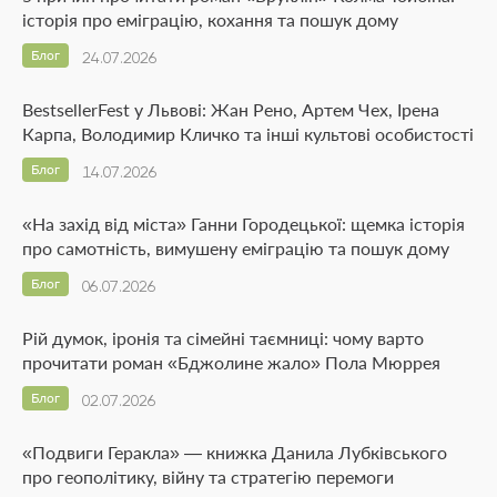
історія про еміграцію, кохання та пошук дому
Блог
24.07.2026
BestsellerFest у Львові: Жан Рено, Артем Чех, Ірена
Карпа, Володимир Кличко та інші культові особистості
Блог
14.07.2026
«На захід від міста» Ганни Городецької: щемка історія
про самотність, вимушену еміграцію та пошук дому
Блог
06.07.2026
Рій думок, іронія та сімейні таємниці: чому варто
прочитати роман «Бджолине жало» Пола Мюррея
Блог
02.07.2026
«Подвиги Геракла» — книжка Данила Лубківського
про геополітику, війну та стратегію перемоги