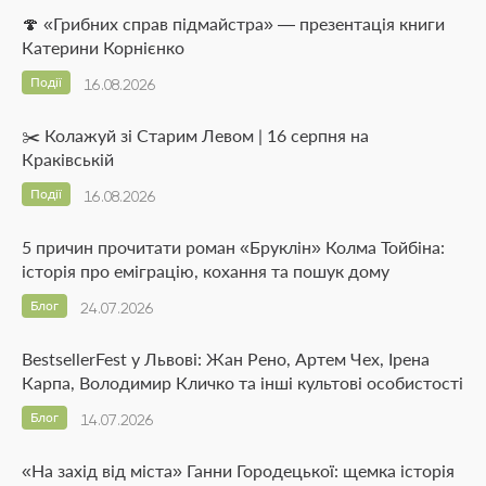
🍄 «Грибних справ підмайстра» — презентація книги
Катерини Корнієнко
Події
16.08.2026
✂️ Колажуй зі Старим Левом | 16 серпня на
Краківській
Події
16.08.2026
5 причин прочитати роман «Бруклін» Колма Тойбіна:
історія про еміграцію, кохання та пошук дому
Блог
24.07.2026
BestsellerFest у Львові: Жан Рено, Артем Чех, Ірена
Карпа, Володимир Кличко та інші культові особистості
Блог
14.07.2026
«На захід від міста» Ганни Городецької: щемка історія