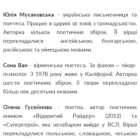
Юлія Мусаковська
- українська письменниця та
поетеса. Працює в царині зв`язків з громадськістю.
Авторка кількох поетичних збірок. ЇЇ вірші
перекладалися англійською, болгарською,
російською та німецькою мовами.
Сона Ван
- вірменська поетеса. За фахом – лікар-
психолог. З 1978 року живе у Каліфорнії. Авторка
шести поетичних збірок, її твори перекладено
більш ніж десятьма мовами.
Олена Гусейнова
- поетка, автор поетичних
книжок «Відкритий Райдер» (2012) та
«Супергерої», яка незабаром вийде у ВСЛ. Вірші
перекладалися польською, словацькою, чеською