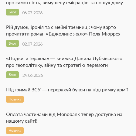
про самотність, вимушену еміграцію та пошук дому
Блог
06.07.2026
Рій думок, іронія та сімейні таємниці: чому варто
прочитати роман «Бджолине жало» Пола Мюррея
Блог
02.07.2026
«Подвиги Геракла» — книжка Данила Лубківського
про геополітику, війну та стратегію перемоги
Блог
29.06.2026
Підтримай ЗСУ — перерахуй букси на підтримку армії
Новина
Оплата частинами від Monobank тепер доступна на
нашому сайті!
Новина