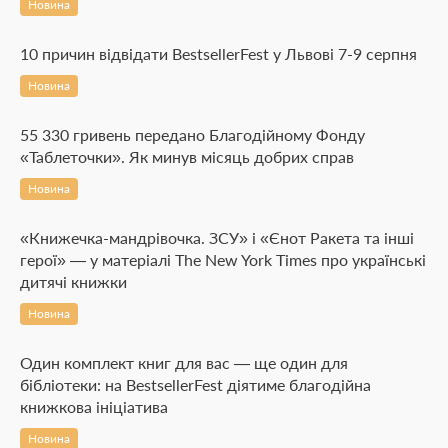
Новина
10 причин відвідати BestsellerFest у Львові 7-9 серпня
Новина
55 330 гривень передано Благодійному Фонду
«Таблеточки». Як минув місяць добрих справ
Новина
«Книжечка-мандрівочка. ЗСУ» і «Єнот Ракета та інші
герої» — у матеріалі The New York Times про українські
дитячі книжки
Новина
Один комплект книг для вас — ще один для
бібліотеки: на BestsellerFest діятиме благодійна
книжкова ініціатива
Новина