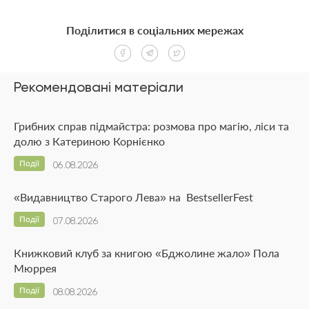
Поділитися в соціальних мережах
Рекомендовані матеріали
Грибних справ підмайстра: розмова про магію, ліси та
долю з Катериною Корнієнко
Події
06.08.2026
«Видавництво Старого Лева» на BestsellerFest
Події
07.08.2026
Книжковий клуб за книгою «Бджолине жало» Пола
Мюррея
Події
08.08.2026