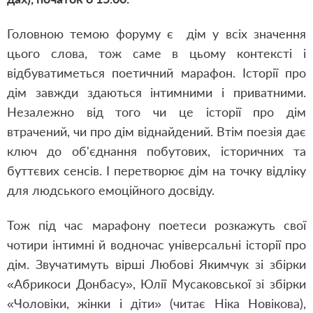
Головною темою форуму є дім у всіх значення
цього слова, тож саме в цьому контексті і
відбуватиметься поетичний марафон. Історії про
дім завжди здаються інтимними і приватними.
Незалежно від того чи це історії про дім
втрачений, чи про дім віднайдений. Втім поезія дає
ключ до об'єднання побутових, історичних та
буттєвих сенсів. І перетворює дім на точку відліку
для людського емоційного досвіду.
Тож під час марафону поетеси розкажуть свої
чотири інтимні й водночас універсальні історії про
дім. Звучатимуть вірші Любові Якимчук зі збірки
«Абрикоси Донбасу», Юлії Мусаковської зі збірки
«Чоловіки, жінки і діти» (читає Ніка Новікова),