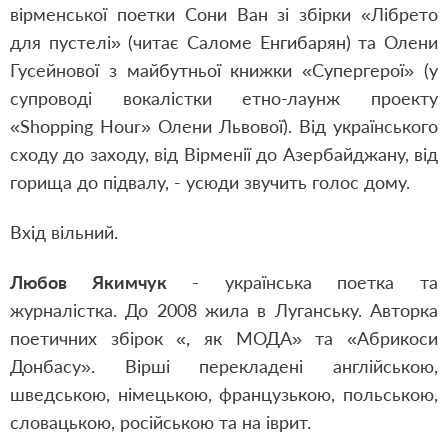
вірменської поетки Сони Ван зі збірки «Лібрето
для пустелі» (читає Саломе Енгибарян) та Олени
Гусейнової з майбутньої книжки «Супергерої» (у
супроводі вокалістки етно-лаунж проекту
«Shopping Hour» Олени Львової). Від українського
сходу до заходу, від Вірменії до Азербайджану, від
горища до підвалу, - усюди звучить голос дому.
Вхід вільний.
Любов Якимчук
- українська поетка та
журналістка. До 2008 жила в Луганську. Авторка
поетичних збірок «, як МОДА» та «Абрикоси
Донбасу». Вірші перекладені англійською,
шведською, німецькою, французькою, польською,
словацькою, російською та на іврит.