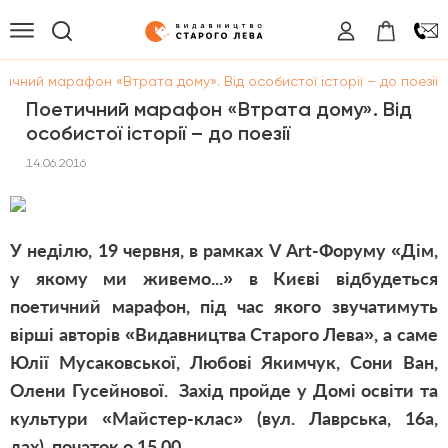
ичний марафон «Втрата дому». Від особистої історії – до поезії
Поетичний марафон «Втрата дому». Від
особистої історії – до поезії
14.06.2016
У неділю, 19 червня, в рамках V А
rt
-Форуму «Дім,
у якому ми живемо...» в Києві відбудеться
поетичний марафон, під час якого звучатимуть
вірші авторів «Видавництва Старого Лева», а саме
Юлії Мусаковської, Любові Якимчук, Сони Ван,
Олени Гусейнової. Захід пройде у Домі освіти та
культури «Майстер-клас» (вул. Лаврська, 16а,
дах), початок о 15.00.