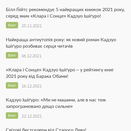
Білл Ґейтс рекомендує 5 найкращих книжок 2021 року,
серед яких «Клара і Сонце» Кадзуо Ішіґуро!
Блог
25.11.2021
Найкраща антиутопія року: як новий роман Кадзуо
Ішіґуро розбиває серця читачів
Блог
06.12.2021
«Клара і Сонце» Кадзуо Ішіґуро – у рейтингу книг
2021 року від Барака Обами!
Блог
16.12.2021
Кадзуо Ішіґуро: «Ми не машини, але в нас теж
запрограмовано дещо сильне»
Блог
22.12.2021
Світові бестселери від Старого Лева!