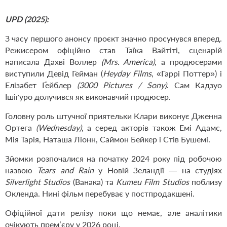
UPD (2025):
З часу першого анонсу проєкт значно просунувся вперед.
Режисером офіційно став Таїка Вайтіті, сценарій
написала Дахві Воллер
(Mrs. America)
, а продюсерами
виступили Девід Гейман (
Heyday Films
, «Гаррі Поттер») і
Елізабет Ґейблер
(3000 Pictures / Sony)
. Сам Кадзуо
Ішіґуро долучився як виконавчий продюсер.
Головну роль штучної приятельки Клари виконує Дженна
Ортега
(Wednesday)
, а серед акторів також Емі Адамс,
Мія Тарія, Наташа Ліонн, Саймон Бейкер і Стів Бушемі.
Зйомки розпочалися на початку 2024 року під робочою
назвою
Tears and Rain
у Новій Зеландії — на студіях
Silverlight Studios
(Ванака) та
Kumeu Film Studios
поблизу
Окленда. Нині фільм перебуває у постпродакшені.
Офіційної дати релізу поки що немає, але аналітики
очікують прем’єру у 2026 році.