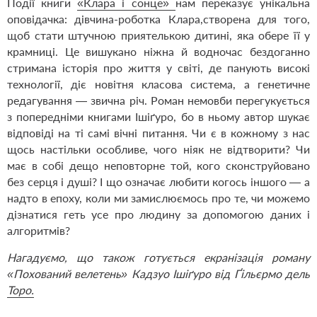
Події книги
«Клара і сонце»
нам переказує унікальна
оповідачка: дівчина-роботка Клара,створена для того,
щоб стати штучною приятелькою дитині, яка обере її у
крамниці. Це вишукано ніжна й водночас бездоганно
стримана історія про життя у світі, де панують високі
технології, діє новітня класова система, а генетичне
редагування — звична річ. Роман немовби перегукується
з попередніми книгами Ішіґуро, бо в ньому автор шукає
відповіді на ті самі вічні питання. Чи є в кожному з нас
щось настільки особливе, чого ніяк не відтворити? Чи
має в собі дещо неповторне той, кого сконструйовано
без серця і душі? І що означає любити когось іншого — а
надто в епоху, коли ми замислюємось про те, чи можемо
дізнатися геть усе про людину за допомогою даних і
алгоритмів?
Нагадуємо, що також готується екранізація роману
«Похований велетень» Кадзуо Ішіґуро від Ґільєрмо дель
Торо.