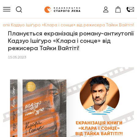
опії Кадзуо Ішіґуро «Клара і сонце» від режисера Тайки Вайтіті!
Планується екранізація роману-антиутопії
Кадзуо Ішіґуро «Клара і сонце» від
режисера Тайки Вайтіті!
15.05.2023