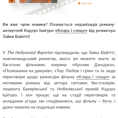
Ви вже чули новину? Планується екранізація роману-
антиутопії Кадзуо Ішіґуро
«Клара і сонце»
від режисера
Тайки Вайтіті!
У
The Hollywood Reporter
підтвердили, що Тайка Вайтіті,
новозеландський режисер, якого ви можете знати за
багатьма фільмами, зокрема «Кролик Джоджо»,
«Полювання на дикунів», «Тор: Любов і грім» та ін. веде
переговори щодо режисури фільму
«Клара і сонце»
за
мотивами роману від автора світових бестселерів,
лауреата Букерівської та Нобелівської премій Кадзуо
Ішіґуро. І хоч процес ще на стадії переговорів та
укладання угоди, ми сподіваємося, що фільму – бути, і
дуже чекаємо на подальші новини.