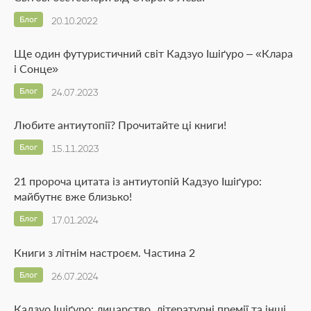
Блог
20.10.2022
Ще один футуристичний світ Кадзуо Ішіґуро – «Клара
і Сонце»
Блог
24.07.2023
Любите антиутопії? Прочитайте ці книги!
Блог
15.11.2023
21 пророча цитата із антиутопій Кадзуо Ішіґуро:
майбутнє вже близько!
Блог
17.01.2024
Книги з літнім настроєм. Частина 2
Блог
26.07.2024
Кадзуо Ішіґуро: лицарство, літературні премії та інші