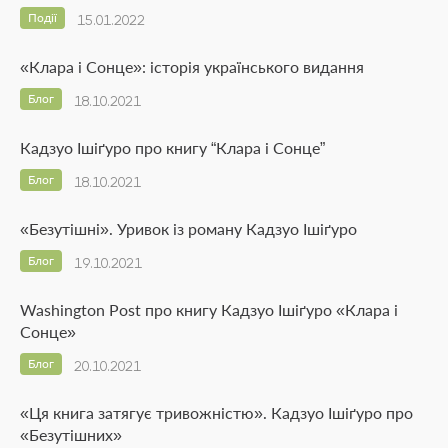
Події
15.01.2022
«Клара і Сонце»: історія українського видання
Блог
18.10.2021
Кадзуо Ішіґуро про книгу “Клара і Сонце”
Блог
18.10.2021
«Безутішні». Уривок із роману Кадзуо Ішіґуро
Блог
19.10.2021
Washington Post про книгу Кадзуо Ішіґуро «Клара і
Сонце»
Блог
20.10.2021
«Ця книга затягує тривожністю». Кадзуо Ішіґуро про
«Безутішних»