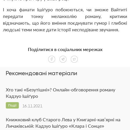
І хоча фанати Ішіґуро побоюються, чи зможе Вайтиті
передати тонку меланхолію роману, критики
відзначають, що його вміння поєднувати гумор і глибокі
людські теми може дати історії несподіване звучання.
Поділитися в соціальних мережах
Рекомендовані матеріали
Хто такі «Безутішні»? Онлайн-обговорення роману
Кадзуо Ішіґуро
Події
16.11.2021
Книжковий клуб Старого Лева у Книгарні-кав’ярні на
Личаківській: Кадзуо Ішіґуро «Клара і Сонце»