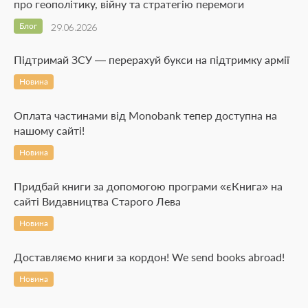
про геополітику, війну та стратегію перемоги
Блог
29.06.2026
Підтримай ЗСУ — перерахуй букси на підтримку армії
Новина
Оплата частинами від Monobank тепер доступна на
нашому сайті!
Новина
Придбай книги за допомогою програми «єКнига» на
сайті Видавництва Старого Лева
Новина
Доставляємо книги за кордон! We send books abroad!
Новина