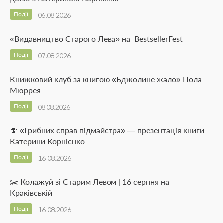
Події
06.08.2026
«Видавництво Старого Лева» на BestsellerFest
Події
07.08.2026
Книжковий клуб за книгою «Бджолине жало» Пола
Мюррея
Події
08.08.2026
🍄 «Грибних справ підмайстра» — презентація книги
Катерини Корнієнко
Події
16.08.2026
✂️ Колажуй зі Старим Левом | 16 серпня на
Краківській
Події
16.08.2026