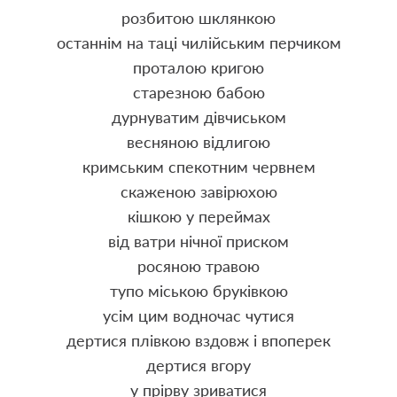
розбитою шклянкою
останнім на таці чилійським перчиком
проталою кригою
старезною бабою
дурнуватим дівчиськом
весняною відлигою
кримським спекотним червнем
скаженою завірюхою
кішкою у переймах
від ватри нічної приском
росяною травою
тупо міською бруківкою
усім цим водночас чутися
дертися плівкою вздовж і впоперек
дертися вгору
у прірву зриватися