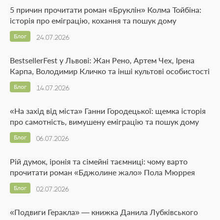
5 причин прочитати роман «Бруклін» Колма Тойбіна:
історія про еміграцію, кохання та пошук дому
Блог
24.07.2026
BestsellerFest у Львові: Жан Рено, Артем Чех, Ірена
Карпа, Володимир Кличко та інші культові особистості
Блог
14.07.2026
«На захід від міста» Ганни Городецької: щемка історія
про самотність, вимушену еміграцію та пошук дому
Блог
06.07.2026
Рій думок, іронія та сімейні таємниці: чому варто
прочитати роман «Бджолине жало» Пола Мюррея
Блог
02.07.2026
«Подвиги Геракла» — книжка Данила Лубківського