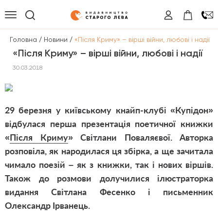
/
/
Головна
Новини
«Після Криму» – вірші війни, любові і надії
«Після Криму» – вірші війни, любові і надії
30.03.2018
29 березня у київському кнайп-клубі «Купідон»
відбулася перша презентація поетичної книжки
«
Після Криму
» Світлани Поваляєвої. Авторка
розповіла, як народилася ця збірка, а ще зачитала
чимало поезій – як з книжки, так і нових віршів.
Також до розмови долучилися ілюстраторка
видання Світлана Фесенко і письменник
Олександр Ірванець.