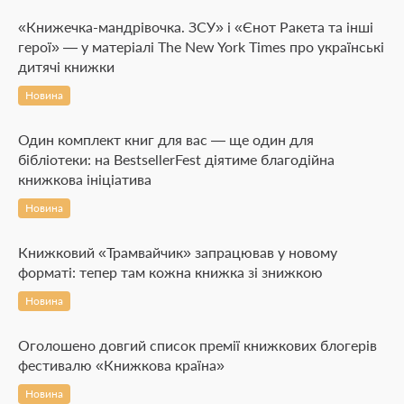
«Книжечка-мандрівочка. ЗСУ» і «Єнот Ракета та інші
герої» — у матеріалі The New York Times про українські
дитячі книжки
Новина
Один комплект книг для вас — ще один для
бібліотеки: на BestsellerFest діятиме благодійна
книжкова ініціатива
Новина
Книжковий «Трамвайчик» запрацював у новому
форматі: тепер там кожна книжка зі знижкою
Новина
Оголошено довгий список премії книжкових блогерів
фестивалю «Книжкова країна»
Новина