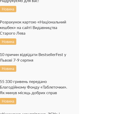
Надрукуємо для вас!
Новина
Розрахунок картою «Національний
кешбек» на сайті Видавництва
Старого Лева
Новина
10 причин відвідати BestsellerFest у
Львові 7-9 серпня
Новина
55 330 гривень передано
Благодійному Фонду «Таблеточки».
Як минув місяць добрих справ
Новина
«Книжечка-мандрівочка. ЗСУ» і