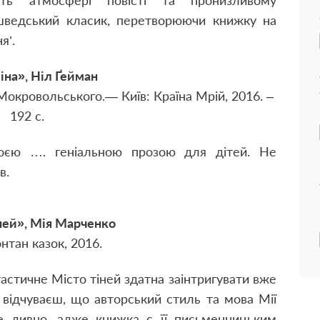
ють атмосфері повісті та пронизливому
 шведський класик, перетворюючи книжку на
я’.
іна», Ніл Ґейман
Мокровольського.— Київ: Країна Мрій, 2016. –
192 с.
воєю …. геніальною прозою для дітей. Не
в.
ней», Мія Марченко
онтан казок, 2016.
астичне Місто тіней здатна заінтригувати вже
, відчуваєш, що авторський стиль та мова Мії
 дивно, адже книжка є її письменницьким