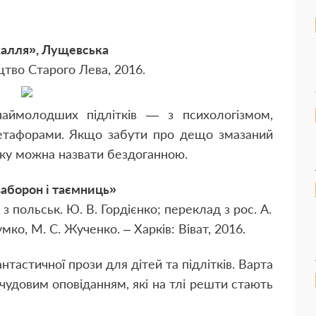
алля», Лущевська
цтво Старого Лева, 2016.
аймолодших підлітків — з психологізмом,
етафорами. Якщо забути про дещо змазаний
жку можна назвати бездоганною.
аборон і таємниць»
 польськ. Ю. В. Гордієнко; переклад з рос. А.
Тумко, М. С. Жученко. – Харків: Віват, 2016.
нтастичної прози для дітей та підлітків. Варта
чудовим оповіданням, які на тлі решти стають