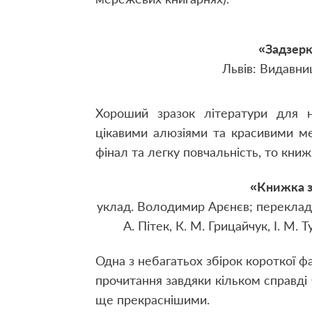
«Задзерк
Львів: Видавни
Хороший зразок літератури для н
цікавими алюзіями та красивими м
фінал та легку повчальність, то кни
«Книжка з
уклад. Володимир Арєнєв; переклад з
А. Пітек, К. М. Грицайчук, І. М. 
Одна з небагатьох збірок короткої фа
прочитання завдяки кільком справді 
ще прекраснішими.