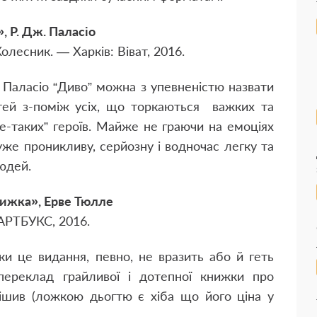
, Р. Дж. Паласіо
Колесник. — Харків: Віват, 2016.
 Паласіо “Диво” можна з упевненістю назвати
ей з-поміж усіх, що торкаються важких та
е-таких” героїв. Майже не граючи на емоціях
уже проникливу, серйозну і водночас легку та
людей.
ижка», Ерве Тюлле
 АРТБУКС, 2016.
ки це видання, певно, не вразить або й геть
переклад грайливої і дотепної книжки про
тішив (ложкою дьогтю є хіба що його ціна у