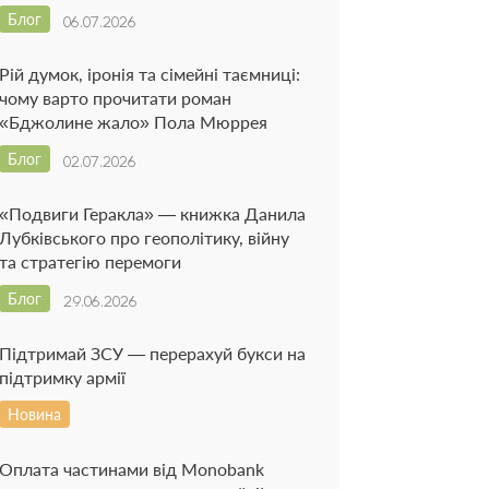
Блог
06.07.2026
Рій думок, іронія та сімейні таємниці:
чому варто прочитати роман
«Бджолине жало» Пола Мюррея
Блог
02.07.2026
«Подвиги Геракла» — книжка Данила
Лубківського про геополітику, війну
та стратегію перемоги
Блог
29.06.2026
Підтримай ЗСУ — перерахуй букси на
підтримку армії
Новина
Оплата частинами від Monobank