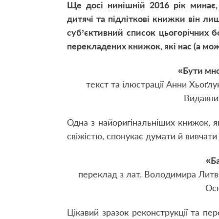
Ще досі нинішній 2016 рік минає,
дитячі та підліткові книжки він ли
суб’єктивний список цьогорічних 
перекладених книжок, які нас (а мож
«Бути мн
текст та ілюстрації Анни Хьоґлу
Видавниц
Одна з найоригінальніших книжок, як
свіжістю, спонукає думати й вивчати
«Б
переклад з лат. Володимира Литви
Осн
Цікавий зразок реконструкції та пе