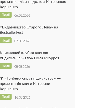
про магію, ліси та долю з Катериною
Корнієнко
Події
06.08.2026
«Видавництво Старого Лева» на
BestsellerFest
Події
07.08.2026
Книжковий клуб за книгою
«Бджолине жало» Пола Мюррея
Події
08.08.2026
🍄 «Грибних справ підмайстра» —
презентація книги Катерини
Корнієнко
Події
16.08.2026