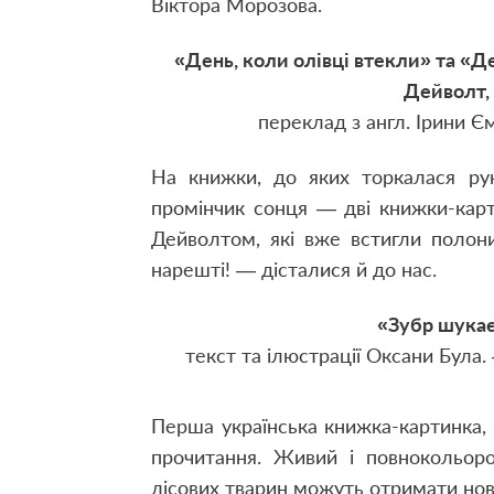
Віктора Морозова.
«День, коли олівці втекли» та «Д
Дейволт,
переклад з англ. Ірини Є
На книжки, до яких торкалася ру
промінчик сонця — дві книжки-кар
Дейволтом, які вже встигли полони
нарешті! — дісталися й до нас.
«Зубр шукає
текст та ілюстрації Оксани Була.
Перша українська книжка-картинка, 
прочитання. Живий і повнокольоро
лісових тварин можуть отримати но