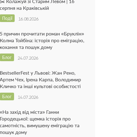
✂️ Колажуй зі Старим Левом | 16
серпня на Краківській
Події
16.08.2026
5 причин прочитати роман «Бруклін»
Колма Тойбіна: історія про еміграцію,
кохання та пошук дому
Блог
24.07.2026
BestsellerFest у Львові: Жан Рено,
Артем Чех, Ірена Карпа, Володимир
Кличко та інші культові особистості
Блог
14.07.2026
«На захід від міста» Ганни
Городецької: щемка історія про
самотність, вимушену еміграцію та
пошук дому