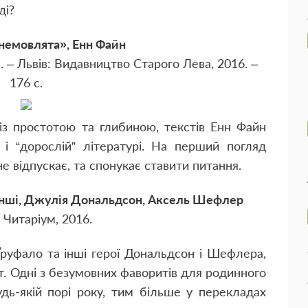
ді?
немовлята», Енн Файн
. – Львів: Видавництво Старого Лева, 2016. –
176 с.
 із простотою та глибиною, текстів Енн Файн
к і “дорослій” літературі. На перший погляд
е відпускає, та спонукає ставити питання.
інші, Джулія Дональдсон, Аксель Шефлер
: Читаріум, 2016.
Ґруфало та інші герої Дональдсон і Шефлера,
т. Одні з безумовних фаворитів для родинного
удь-якій порі року, тим більше у перекладах