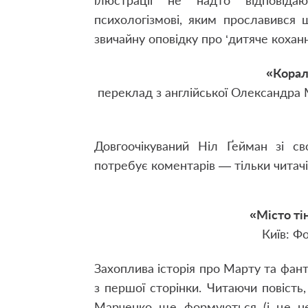
ілюстрації не надто відповіда
психологізмові, яким прославився
звичайну оповідку про ‘дитяче коханн
«Корал
переклад з англійської Олександра 
Довгоочікуваний Ніл Ґейман зі с
потребує коментарів — тільки читачі
«Місто ті
Київ: Ф
Захоплива історія про Марту та фант
з першої сторінки. Читаючи повість
Марченко ще формуються (і це не