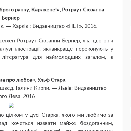
брого ранку, Карлхене!», Ротраут Сюзанна
Бернер
ак. — Харків : Видавництво «ПЕТ», 2016.
арлхен Ротраут Сюзанни Бернер, яка цьогоріч
алузі ілюстрації, якнайкраще переконують у
 література для наймолодших загалом, є
а про любов», Ульф Старк
і швед. Галини Кирпи. — Львів: Видавництво
ого Лева, 2016
дію цілком у дусі Старка, якого ми любимо за
клад хочеться назвати майже бездоганним,