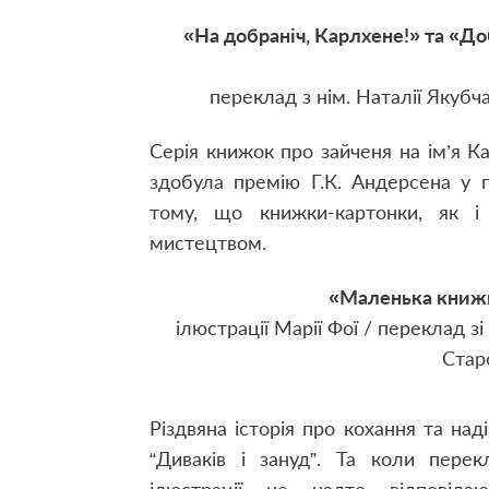
«На добраніч, Карлхене!» та «До
переклад з нім. Наталії Якубч
Серія книжок про зайченя на ім’я К
здобула премію Г.К. Андерсена у г
тому, що книжки-картонки, як і
мистецтвом.
«Маленька книжк
ілюстрації Марії Фої / переклад з
Стар
Різдвяна історія про кохання та на
“Диваків і зануд”. Та коли пере