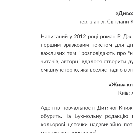
«Диво»
пер. з англ. Світлани 
Написаний у 2012 році роман Р. Дж.
першим зразковим текстом для діт
важливих тем і розповідають про “н
читачів, авторці вдалося створити д
смішну історію, яка вселяє надію в 
«Жива кн
Київ:
Адептів повчальності Дитячої Книж
обурить. Та Букмольну редакцію 
кольорові цяточки надзвичайно по
мережевих книгарнях).