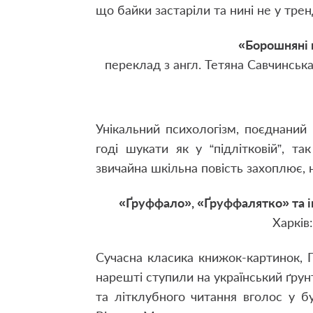
що байки застаріли та нині не у трен
«Борошняні 
переклад з англ. Тетяна Савчинська
Унікальний психологізм, поєднаний
годі шукати як у “підлітковій”, та
звичайна шкільна повість захоплює, н
«Ґруффало», «Ґруффалятко» та 
Харків
Сучасна класика книжок-картинок, 
нарешті ступили на український ґрун
та літклубного читання вголос у б