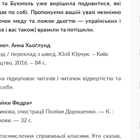
 та Букмоль уже вирішила подивитися, які
шає по собі. Пропонуємо вашій увазі незмінно
бочок меду та ложок дьогтю — українських і
е і вас також) вразили та потішили.
ою», Анна Хьоґлунд
нд / переклад з швед. Юлії Юрчук. – Київ:
тво, 2016. – 84 с.
а підкуповує читачів і читачок відвертістю та
 себе.
айки Федра»
нова, ілюстрації Поліни Дорошенко. — К. :
ови. — 32 с.
реосмислення справжньої класики. Хто сказав,