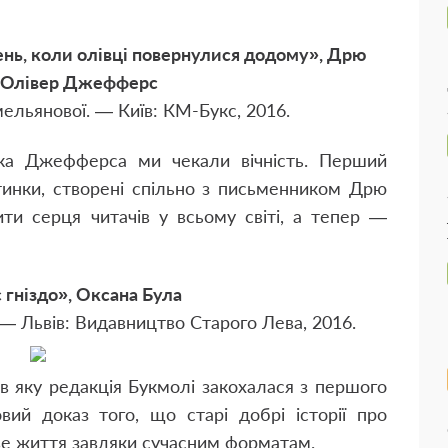
ень, коли олівці повернулися додому», Дрю
 Олівер Джефферс
мельянової. — Київ: КМ-Букс, 2016.
ка Джефферса ми чекали вічність. Перший
тинки, створені спільно з письменником Дрю
ти серця читачів у всьому світі, а тепер —
 гніздо», Оксана Була
 — Львів: Видавництво Старого Лева, 2016.
в яку редакція Букмолі закохалася з першого
вий доказ того, що старі добрі історії про
ве життя завдяки сучасним форматам.