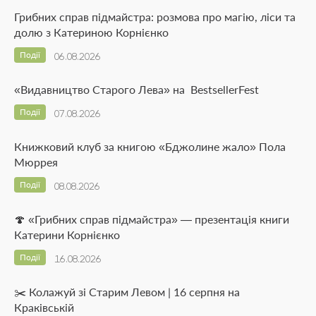
Грибних справ підмайстра: розмова про магію, ліси та
долю з Катериною Корнієнко
Події
06.08.2026
«Видавництво Старого Лева» на BestsellerFest
Події
07.08.2026
Книжковий клуб за книгою «Бджолине жало» Пола
Мюррея
Події
08.08.2026
🍄 «Грибних справ підмайстра» — презентація книги
Катерини Корнієнко
Події
16.08.2026
✂️ Колажуй зі Старим Левом | 16 серпня на
Краківській