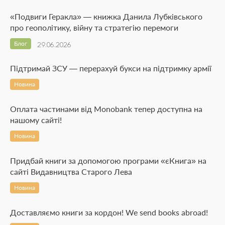
«Подвиги Геракла» — книжка Данила Лубківського
про геополітику, війну та стратегію перемоги
Блог
29.06.2026
Підтримай ЗСУ — перерахуй букси на підтримку армії
Новина
Оплата частинами від Monobank тепер доступна на
нашому сайті!
Новина
Придбай книги за допомогою програми «єКнига» на
сайті Видавництва Старого Лева
Новина
Доставляємо книги за кордон! We send books abroad!