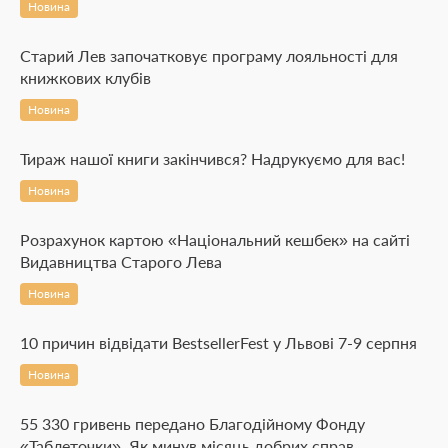
Новина
Старий Лев започатковує програму лояльності для
книжкових клубів
Новина
Тираж нашої книги закінчився? Надрукуємо для вас!
Новина
Розрахунок картою «Національний кешбек» на сайті
Видавництва Старого Лева
Новина
10 причин відвідати BestsellerFest у Львові 7-9 серпня
Новина
55 330 гривень передано Благодійному Фонду
«Таблеточки». Як минув місяць добрих справ