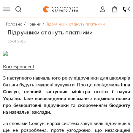
/
/
Головна
Новини
Підручники стануть платними
Підручники стануть платними
16.01.2015
Кorrespondent
З
наступного навчального року підручники для школярів
батьки будуть змушені купувати. Про це повідомила
Інна
Совсун, перший заступник міністра освіти і науки
України. Таке нововведення пов’язане з відміною норми
про безкоштовні підручники та скороченням бюджету
на навчальні заклади.
За словами Совсун, наразі система закупівель підручників
ще не розроблена, проте узгоджено, що незахищені