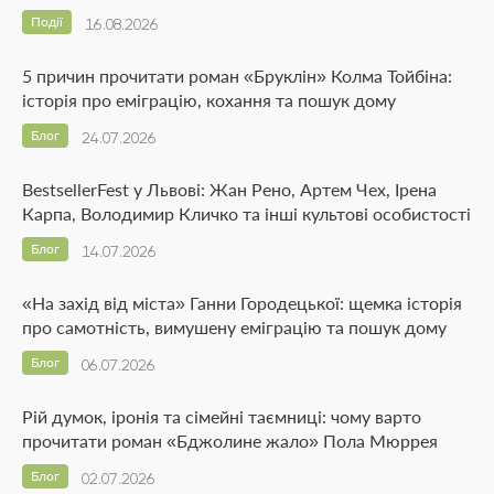
Події
16.08.2026
5 причин прочитати роман «Бруклін» Колма Тойбіна:
історія про еміграцію, кохання та пошук дому
Блог
24.07.2026
BestsellerFest у Львові: Жан Рено, Артем Чех, Ірена
Карпа, Володимир Кличко та інші культові особистості
Блог
14.07.2026
«На захід від міста» Ганни Городецької: щемка історія
про самотність, вимушену еміграцію та пошук дому
Блог
06.07.2026
Рій думок, іронія та сімейні таємниці: чому варто
прочитати роман «Бджолине жало» Пола Мюррея
Блог
02.07.2026