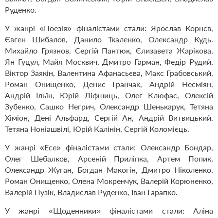
Руденко.
У жанрі «Поезія» фіналістами стали: Ярослав Корнєв,
Євген Шибалов, Данило Ткаленко, Олександр Кудь.
Михайло Грязнов, Сергій Пантюк, Єлизавета Жарікова,
Ян Гуцул, Майя Москвич, Дмитро Гарман, Федір Рудий,
Віктор Заякін, Валентина Афанасьєва, Макс Грабовський,
Роман Онищенко, Денис Гранчак, Андрій Несміян,
Андрій Ільїн, Юрій Ліфшиць, Олег Клюфас, Олексій
Зубенко, Сашко Негрич, Олександр Шенькарук, Тетяна
Хіміон, Дені Альфард, Сергій Ан, Андрій Витвицький,
Тетяна Ноніашвілі, Юрій Калінін, Сергій Коломієць.
У жанрі «Есе» фіналістами стали: Олександр Бондар,
Олег Шебалков, Арсеній Приліпка, Артем Попик,
Олександр Жуган, Богдан Макогін, Дмитро Ніколенко,
Роман Онищенко, Олена Мокренчук, Валерій Корюненко,
Валерій Пузік, Владислав Руденко, Іван Гарапко.
У жанрі «Щоденники» фіналістами стали: Аліна