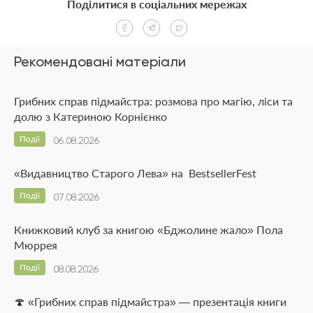
Поділитися в соціальних мережах
Рекомендовані матеріали
Грибних справ підмайстра: розмова про магію, ліси та
долю з Катериною Корнієнко
Події
06.08.2026
«Видавництво Старого Лева» на BestsellerFest
Події
07.08.2026
Книжковий клуб за книгою «Бджолине жало» Пола
Мюррея
Події
08.08.2026
🍄 «Грибних справ підмайстра» — презентація книги