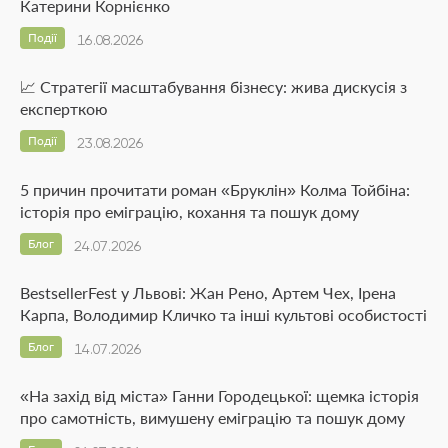
Катерини Корнієнко
Події
16.08.2026
📈 Стратегії масштабування бізнесу: жива дискусія з
експерткою
Події
23.08.2026
5 причин прочитати роман «Бруклін» Колма Тойбіна:
історія про еміграцію, кохання та пошук дому
Блог
24.07.2026
BestsellerFest у Львові: Жан Рено, Артем Чех, Ірена
Карпа, Володимир Кличко та інші культові особистості
Блог
14.07.2026
«На захід від міста» Ганни Городецької: щемка історія
про самотність, вимушену еміграцію та пошук дому