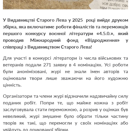
У Видавництві Старого Лева у 2025 році вийде друком
збірка, яка включатиме роботи фіналістів та переможців
першого конкурсу воєнної літератури «4.5.0.», який
проводив Міжнародний фонд «Відродження» у
співпраці з Видавництвом Старого Лева!
Для участі в конкурсі літератори із числа військових та
ветеранів подали 271 заявку в 4 номінаціях. Усі роботи
були анонімізовані, журі не знали імен авторів та
оцінювали твори лише зважаючи на його художню
цінність.
Організатори та члени журі відзначили надзвичайну силу
поданих робіт. Попри те, що майже кожна з робіт
заслуговувала стати переможною, а розрив у оцінках був
невеликий, журі змушене було обрати тільки частину
творів як такі, що перемогли у своїх номінаціях або
увійдуть до друкованої збірки.