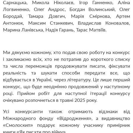
Сарнацька, Микола Ніколаєв, Ігор Ганненко, Аліна
Логвиненко, Олег Андрос, Богдан Волинський, Олег
Бородай, Тамара Довгич, Марія Смірнова, Артем
Антонюк, Максим Станкевич, Владислав Коновалов,
Марина Ланівська, Надія Гарань, Тарас Матвіїв.
Ми дякуємо кожному, хто подав свою роботу на конкурс
і закликаємо всіх, хто не потрапив до короткого списку
та числа переможців продовжувати писати, фіксувати
реальність та шукати способи передати все, що
відбувається в Україні, через літературу. Це лише перший
конкурс, що буде неодмінно продовжений у наступному
році. Прийом робіт для наступної ітерації конкурсу
очікувано розпочнеться в травні 2025 року.
Усі конкурсанти також отримають відзнаки від
Міжнародного фонду «Відродження», а видавництво
«Смолоскип» подарує кожному учаснику примірник
книги «Як писати про війну».