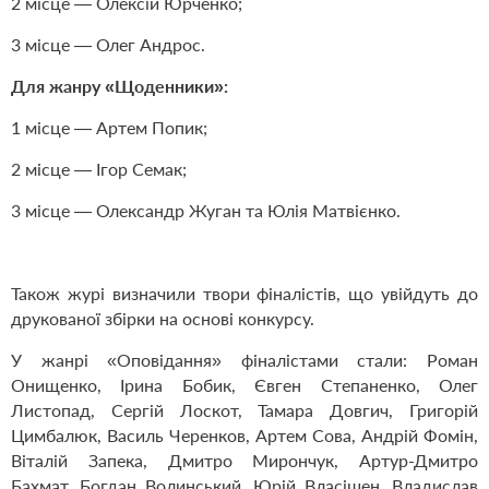
2 місце — Олексій Юрченко;
3 місце — Олег Андрос.
Для жанру «Щоденники»:
1 місце — Артем Попик;
2 місце — Ігор Семак;
3 місце — Олександр Жуган та Юлія Матвієнко.
Також журі визначили твори фіналістів, що увійдуть до
друкованої збірки на основі конкурсу.
У жанрі «Оповідання» фіналістами стали: Роман
Онищенко, Ірина Бобик, Євген Степаненко, Олег
Листопад, Сергій Лоскот, Тамара Довгич, Григорій
Цимбалюк, Василь Черенков, Артем Сова, Андрій Фомін,
Віталій Запека, Дмитро Мирончук, Артур-Дмитро
Бахмат, Богдан Волинський, Юрій Власішен, Владислав