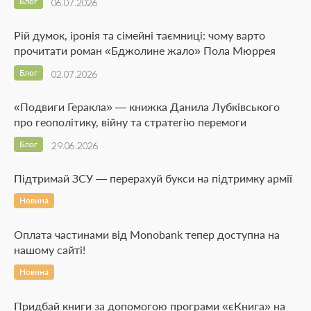
Блог
06.07.2026
Рій думок, іронія та сімейні таємниці: чому варто
прочитати роман «Бджолине жало» Пола Мюррея
Блог
02.07.2026
«Подвиги Геракла» — книжка Данила Лубківського
про геополітику, війну та стратегію перемоги
Блог
29.06.2026
Підтримай ЗСУ — перерахуй букси на підтримку армії
Новина
Оплата частинами від Monobank тепер доступна на
нашому сайті!
Новина
Придбай книги за допомогою програми «єКнига» на