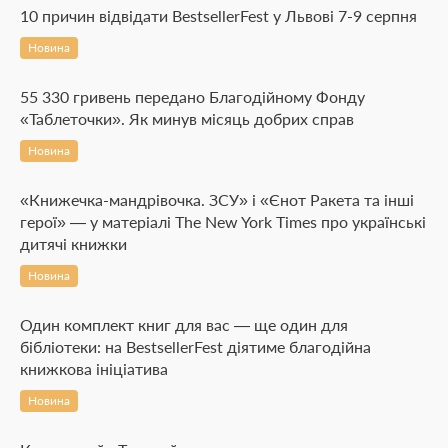
10 причин відвідати BestsellerFest у Львові 7-9 серпня
Новина
55 330 гривень передано Благодійному Фонду
«Таблеточки». Як минув місяць добрих справ
Новина
«Книжечка-мандрівочка. ЗСУ» і «Єнот Ракета та інші
герої» — у матеріалі The New York Times про українські
дитячі книжки
Новина
Один комплект книг для вас — ще один для
бібліотеки: на BestsellerFest діятиме благодійна
книжкова ініціатива
Новина