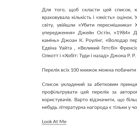
Для того, щоб скласти цей список, к
враховувала кількість і «якість» оцінок.
світу, увійшли «Убити пересмішника» 
упередження» Джейн Остін, «1984» Д
камінь» Джоан К. Роулінг, «Володар пе
Едвіна Уайта , «Великий Гетсбі» Френс
Олкотт і «Хобіт: Туди і назад» Джона Р. Р.
Перелік всіх 100 книжок можна побачити
Список укладений за абетковим принци
профільтрувати цей перелік за авторо
користувачів. Варто відзначити, що біль
небудь літературна нагорода є тільки у чо
Look At Me