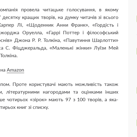
омпанія провела читацьке голосування, в якому
 У десятку кращих творів, на думку читачів зі всього
Харпер Лі, «Щоденник Анни Франк», «Гордість і
жорджа Оруелла, «Гаррі Поттер і філософський
рснів» Джона Р. Р. Толкіна, «Павутиння Шарлотти»
іса С. Фіцджеральда, «Маленькі жінки» Луїзи Мей
 Толкіна.
 на
Amazon
пом. Проте користувачі мають можливість також
м, літературними нагородами та оцінками інших
ше чотирьох «зірок» мають 97 з 100 творів, а яка-
тирьох книг зі списку.