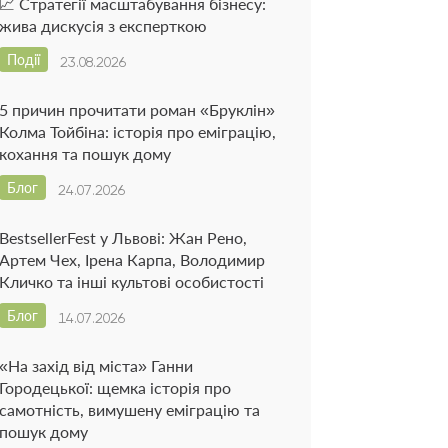
📈 Стратегії масштабування бізнесу:
жива дискусія з експерткою
Події
23.08.2026
5 причин прочитати роман «Бруклін»
Колма Тойбіна: історія про еміграцію,
кохання та пошук дому
Блог
24.07.2026
BestsellerFest у Львові: Жан Рено,
Артем Чех, Ірена Карпа, Володимир
Кличко та інші культові особистості
Блог
14.07.2026
«На захід від міста» Ганни
Городецької: щемка історія про
самотність, вимушену еміграцію та
пошук дому