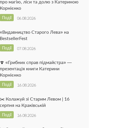
про магію, ліси та долю з Катериною
Корнієнко
Події
06.08.2026
«Видавництво Старого Лева» на
BestsellerFest
Події
07.08.2026
🍄 «Грибних справ підмайстра» —
презентація книги Катерини
Корнієнко
Події
16.08.2026
✂️ Колажуй зі Старим Левом | 16
серпня на Краківській
Події
16.08.2026