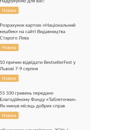
Надрукуємо для вас!
Новина
Розрахунок картою «Національний
кешбек» на сайті Видавництва
Старого Лева
Новина
10 причин відвідати BestsellerFest у
Львові 7-9 серпня
Новина
55 330 гривень передано
Благодійному Фонду «Таблеточки».
Як минув місяць добрих справ
Новина
«Книжечка-мандрівочка. ЗСУ» і