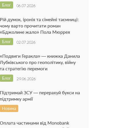
Блог
06.07.2026
Рій думок, іронія та сімейні таємниці:
чому варто прочитати роман
«Бджолине жало» Пола Мюррея
Блог
02.07.2026
«Подвиги Геракла» — книжка Данила
Лубківського про геополітику, війну
та стратегію перемоги
Блог
29.06.2026
Підтримай ЗСУ — перерахуй букси на
підтримку армії
Новина
Оплата частинами від Monobank