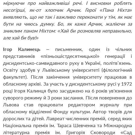
міркуючи про найважливіші речі. І висновки роблять
несогірші, як-от хлопчик Арчик. Герої «Пана Ніхта»
виявляють, що не так і важливо переконати у тім, як має
бути на чиюсь думку. Бо, як каже Арчик, жаліючи за
зниклим паном Ніхтом: «Хай би розмовляв неправильно,
aле хай би був!
»
Ігор Калинець
– письменник, один із чільних
представників «пізньошістдесятницької» генерації і
дисидентсько-самвидавного руху в Україні, політв’язень.
Освіту здобув у Львівському університеті (філологічний
факультет). Після закінчення університету працював в
обласному архіві. За участь у дисидентському русі у 1972
році Ігоря Калинця було засуджено на 6 років ув'язнення
суворого режиму й 3 роки заслання. Після повернення до
Львова став працювати редактором журналу при
обласному відділенні Фонду культури. Автор творів для
дорослих та дітей.
Лавреат численних премій, серед яких
Національна премія ім. Тараса Шевченка та Міжнародна
літературна премія ім. Григорія Сковороди «Сад