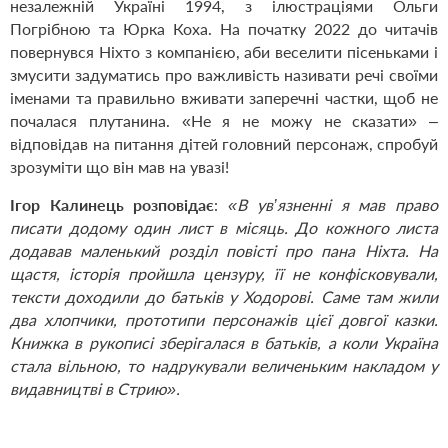
незалежній Україні 1994, з ілюстраціями Ольги
Погрібною та Юрка Коха. На початку 2022 до читачів
повернувся Ніхто з компанією, аби веселити пісеньками і
змусити задуматись про важливість називати речі своїми
іменами та правильно вживати заперечні частки, щоб не
почалася плутанина. «Не я не можу не сказати» –
відповідав на питання дітей головний персонаж, спробуй
зрозуміти що він мав на увазі!
Ігор Калинець розповідає
:
«В ув’язненні я мав право
писати додому один лист в місяць. До кожного листа
додавав маленький розділ повісті про пана Ніхта. На
щастя, історія пройшла цензуру, її не конфісковували,
тексти доходили до батьків у Ходорові. Саме там жили
два хлопчики, прототипи персонажів цієї довгої казки.
Книжка в рукописі зберігалася в батьків, а коли Україна
стала вільною, то надрукували величеньким накладом у
видавництві в Стрию».