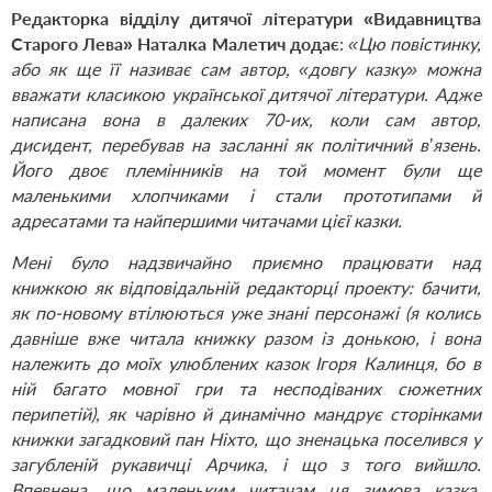
Редакторка відділу дитячої літератури «Видавництва
Старого Лева» Наталка Малетич
додає
:
«
Цю повістинку,
або як ще її називає сам автор, «довгу казку» можна
вважати класикою української дитячої літератури. Адже
написана вона в далеких 70-их, коли сам автор,
дисидент, перебував на засланні як політичний в’язень.
Його двоє племінників на той момент були ще
маленькими хлопчиками і стали прототипами й
адресатами та найпершими читачами цієї казки.
Мені було надзвичайно приємно працювати над
книжкою як відповідальній редакторці проекту: бачити,
як по-новому втілюються уже знані персонажі (я колись
давніше вже читала книжку разом із донькою
,
і вона
належить до моїх улюблених казок Ігоря Калинця, бо в
ній багато мовної гри та несподіваних сюжетних
перипетій), як чарівно й динамічно мандрує сторінками
книжки загадковий пан Ніхто, що зненацька поселився у
загубленій рукавичці Арчика, і що з того вийшло.
Впевнена, що маленьким читачам ця зимова казка,