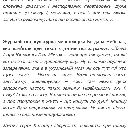
сповнена дивовиж і несподіваних перетворень, дуже
припаде до смаку. І, можливо, хтось із них теж захоче
загубити рукавчику, аби в ній оселився пан Ніхто?..
»
Журналістка, культурна менеджерка Богдана Неборак,
яка пам’ятає цей текст з дитинства зауважує
:
«
Казка
Ігоря Калинця «Пан Ніхто» – вона про парадокси, на які
ми не зважаємо в дорослому віці. Ну скажімо подвійне
заперечення, яке є в українській мові, як ось тут: «А хто
щось знає? – Ніхто не знає». Коли починаєш вчити
англійську, ошелешуєшся – чому там немає двох
заперечних часток, таких звичних українському оку й
вуху? Та звісно ж
Ігор
Калинець пише не про мовні норми,
а про парадокси в житті – що комусь до душі, іншому
може бути неприємним чи шкідливим. Не варто міряти
інших за власними вподобаннями.
Дитячі герої Калинця зберігають наївність, при цьому