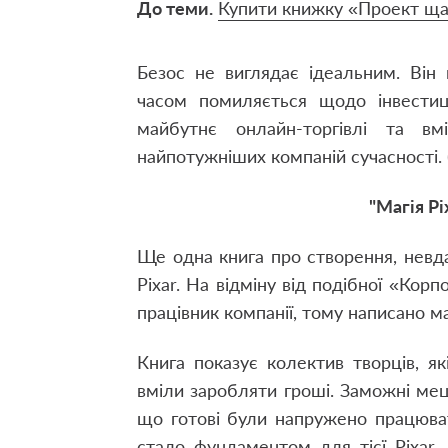
До теми.
Купити книжку «Проект ща
Безос не виглядає ідеальним. Він 
часом помиляється щодо інвестиці
майбутнє онлайн-торгівлі та в
найпотужніших компаній сучасності.
"Магія Pi
Ще одна книга про створення, невдач
Pixar. На відміну від подібної «Корп
працівник компанії, тому написано 
Книга показує колектив творців, як
вміли заробляти гроші. Заможні мецен
що готові були напружено працюва
стало фундаментом для тієї Pixar, 