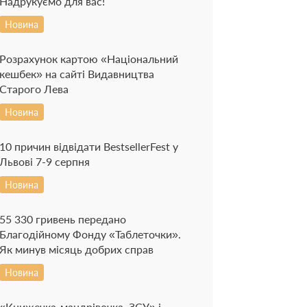
Надрукуємо для вас!
Новина
Розрахунок картою «Національний
кешбек» на сайті Видавництва
Старого Лева
Новина
10 причин відвідати BestsellerFest у
Львові 7-9 серпня
Новина
55 330 гривень передано
Благодійному Фонду «Таблеточки».
Як минув місяць добрих справ
Новина
«Книжечка-мандрівочка. ЗСУ» і