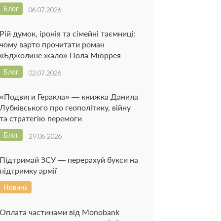
Блог
06.07.2026
Рій думок, іронія та сімейні таємниці:
чому варто прочитати роман
«Бджолине жало» Пола Мюррея
Блог
02.07.2026
«Подвиги Геракла» — книжка Данила
Лубківського про геополітику, війну
та стратегію перемоги
Блог
29.06.2026
Підтримай ЗСУ — перерахуй букси на
підтримку армії
Новина
Оплата частинами від Monobank