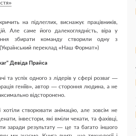
стя»
кричить на підлеглих, виснажує працівників,
й. Але саме його далекоглядність, віра у
міння збирати команду створили одну з
 (Український переклад «Наш Формат»)
xar" Девіда Прайса
і та успіх одного з лідерів у сфері розваг —
орація геніїв», автор — стороння людина, а не
максимально відсторонено.
і хотіли створювати анімацію, але зовсім не
ати, інвестори, які вміли чекати, та фахівці,
ти заради результату — це та багато іншого
яку ми знаємо. Книга вчить, що технології і