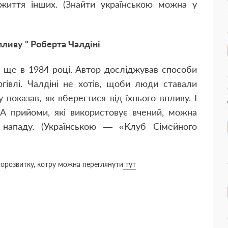
життя інших. (Знайти українською можна у
пливу " Роберта Чалдіні
а ще в 1984 році. Автор досліджував способи
ргівлі. Чалдіні не хотів, щоби люди ставали
 показав, як вберегтися від їхнього впливу. І
. А прийоми, які використовує вчений, можна
 нападу. (Українською — «Клуб Сімейного
аморозвитку, котру можна переглянути
тут