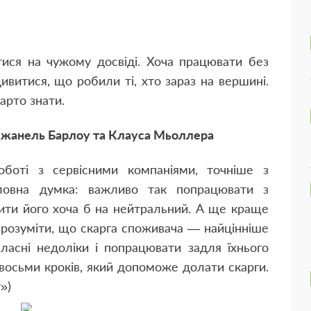
тися на чужому досвіді. Хоча працювати без
ивитися, що робили ті, хто зараз на вершині.
варто знати.
Джанель Барлоу та Клауса Мьоллера
оботі з сервісними компаніями, точніше з
оловна думка: важливо так попрацювати з
ити його хоча б на нейтральний. А ще краще
зрозуміти, що скарга споживача — найцінніше
ласні недоліки і попрацювати задля їхнього
 восьми кроків, який допоможе долати скарги.
»)