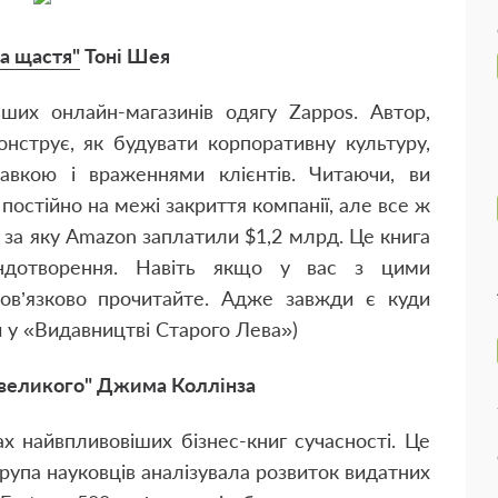
а щастя"
Тоні Шея
ьших онлайн-магазинів одягу Zappos. Автор,
онструє, як будувати корпоративну культуру,
вкою і враженнями клієнтів. Читаючи, ви
і постійно на межі закриття компанії, але все ж
, за яку Amazon заплатили $1,2 млрд. Це книга
мандотворення. Навіть якщо у вас з цими
в’язково прочитайте. Адже завжди є куди
и у «Видавництві Старого Лева»)
 великого" Джима Коллінза
х найвпливовіших бізнес-книг сучасності. Це
рупа науковців аналізувала розвиток видатних