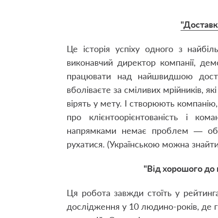
"Доставк
Це історія успіху одного з найбіл
виконавчий директор компанії, дем
працювати над найшвидшою доста
вболіваєте за сміливих мрійників, як
вірять у мету. І створюють компанію
про клієнтоорієнтованість і ко
напрямками немає проблем — обо
рухатися. (Українською можна знайт
"Від хорошого до
Ця робота завжди стоїть у рейтинга
дослідження у 10 людино-років, де г