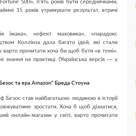
Fortune 500», п’ять років бути середнячками,
ймні 15 років утримувати результат, втричі
ція їжака», «ефект маховика», «парадокс
твом Коллінза дала багато ідей, які стали
у варто прочитати хоча би щоб бути «в темі».
 знання на практиці. (Українська версія — у
Безос та ера Amazon" Бреда Стоуна
ф Безос став найбагатшою людиною в історії
довжуватиме зростати. Хоча б щоб дізнатися,
ий онлайн-магазин у світі, варто прочитати