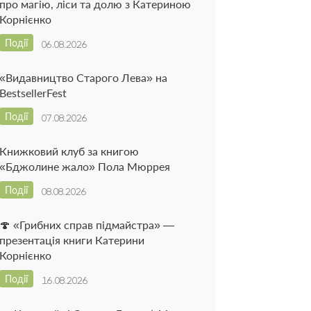
про магію, ліси та долю з Катериною
Корнієнко
Події
06.08.2026
«Видавництво Старого Лева» на
BestsellerFest
Події
07.08.2026
Книжковий клуб за книгою
«Бджолине жало» Пола Мюррея
Події
08.08.2026
🍄 «Грибних справ підмайстра» —
презентація книги Катерини
Корнієнко
Події
16.08.2026