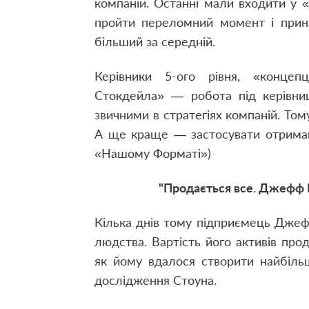
компаній. Останні мали входити у «
пройти переломний момент і прина
більший за середній.
Керівники 5-ого рівня, «концеп
Стокдейла» — робота під керівниц
звичними в стратегіях компаній. Том
А ще краще — застосувати отримані
«Нашому Форматі»)
"Продається все. Джефф 
Кілька днів тому підприємець Джеф
людства. Вартість його активів про
як йому вдалося створити найбільш
дослідження Стоуна.