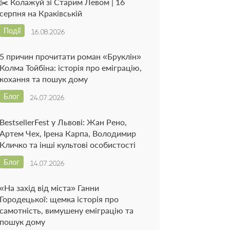
✂️ Колажуй зі Старим Левом | 16
серпня на Краківській
Події
16.08.2026
5 причин прочитати роман «Бруклін»
Колма Тойбіна: історія про еміграцію,
кохання та пошук дому
Блог
24.07.2026
BestsellerFest у Львові: Жан Рено,
Артем Чех, Ірена Карпа, Володимир
Кличко та інші культові особистості
Блог
14.07.2026
«На захід від міста» Ганни
Городецької: щемка історія про
самотність, вимушену еміграцію та
пошук дому