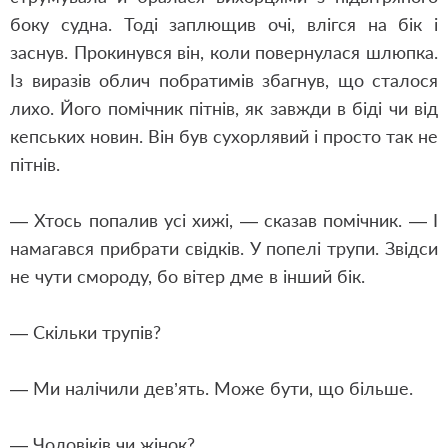
боку судна. Тоді заплющив очі, влігся на бік і
заснув. Прокинувся він, коли повернулася шлюпка.
Із виразів облич побратимів збагнув, що сталося
лихо. Його помічник пітнів, як завжди в біді чи від
кепських новин. Він був сухорлявий і просто так не
пітнів.
— Хтось попалив усі хижі, — сказав помічник. — І
намагався прибрати свідків. У попелі трупи. Звідси
не чути смороду, бо вітер дме в інший бік.
— Скільки трупів?
— Ми налічили дев’ять. Може бути, що більше.
— Чоловіків чи жінок?