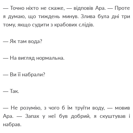
— Точно ніхто не скаже, — відповів Ара. — Проте
я думаю, що тиждень минув. Злива була дні три
тому, якщо судити з крабових слідів.
— Як там вода?
— На вигляд нормальна.
— Ви її набрали?
— Так.
— Не розумію, з чого б їм труїти воду, — мовив
Ара. — Запах у неї був добрий, я скуштував і
набрав.