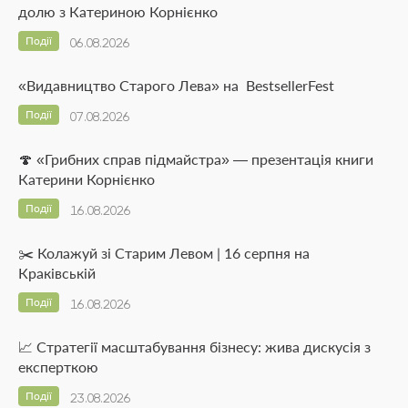
долю з Катериною Корнієнко
Події
06.08.2026
«Видавництво Старого Лева» на BestsellerFest
Події
07.08.2026
🍄 «Грибних справ підмайстра» — презентація книги
Катерини Корнієнко
Події
16.08.2026
✂️ Колажуй зі Старим Левом | 16 серпня на
Краківській
Події
16.08.2026
📈 Стратегії масштабування бізнесу: жива дискусія з
експерткою
Події
23.08.2026