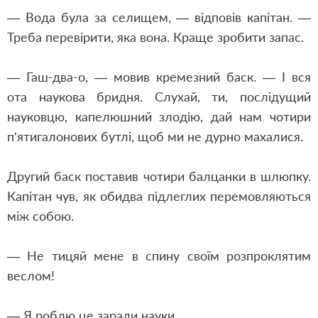
— Вода була за селищем, — відповів капітан. —
Треба перевірити, яка вона. Краще зробити запас.
— Гаш-два-о, — мовив кремезний баск. — І вся
ота наукова бридня. Слухай, ти, послідущий
науковцю, капелюшний злодію, дай нам чотири
п’ятигалонових бутлі, щоб ми не дурно махалися.
Другий баск поставив чотири балцанки в шлюпку.
Капітан чув, як обидва підлеглих перемовляються
між собою.
— Не тицяй мене в спину своїм розпроклятим
веслом!
— Я роблю це заради науки.