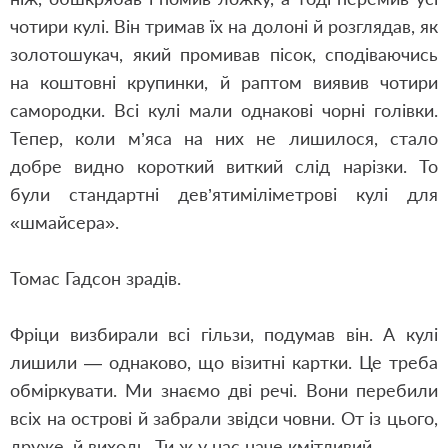
чотири кулі. Він тримав їх на долоні й розглядав, як
золотошукач, який промивав пісок, сподіваючись
на коштовні крупинки, й раптом виявив чотири
самородки. Всі кулі мали однакові чорні голівки.
Тепер, коли м’яса на них не лишилося, стало
добре видно короткий виткий слід нарізки. То
були стандартні дев’ятиміліметрові кулі для
«шмайсера».
Томас Гадсон зрадів.
Фріци визбирали всі гільзи, подумав він. А кулі
лишили — однаково, що візитні картки. Це треба
обміркувати. Ми знаємо дві речі. Вони перебили
всіх на острові й забрали звідси човни. От із цього,
друже, й виходь. Ти ж у нас наче кмітливий.