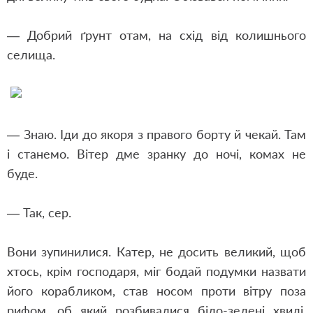
— Добрий ґрунт отам, на схід від колишнього
селища.
— Знаю. Іди до якоря з правого борту й чекай. Там
і станемо. Вітер дме зранку до ночі, комах не
буде.
— Так, сер.
Вони зупинилися. Катер, не досить великий, щоб
хтось, крім господаря, міг бодай подумки назвати
його корабликом, став носом проти вітру поза
рифом, об який розбивалися біло-зелені хвилі.