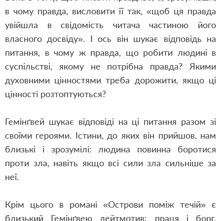
в чому правда, висловити її так, «щоб ця правда
увійшла в свідомість читача частиною його
власного досвіду». І ось він шукає відповідь на
питання, в чому ж правда, що робити людині в
суспільстві, якому не потрібна правда? Якими
духовними цінностями треба дорожити, якщо ці
цінності розтоптуються?
Гемінґвей шукає відповідi на ці питання разом зі
своїми героями. Істини, до яких він прийшов, нам
близькі і зрозумілі: людина повинна боротися
проти зла, навіть якщо всі сили зла сильніше за
неї.
Крім цього в романі «Острови поміж течій» є
близький Гемінґвею лейтмотив: праця і борг.