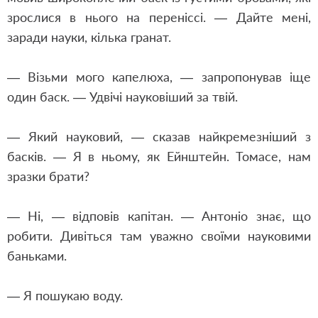
зрослися в нього на переніссі. — Дайте мені,
заради науки, кілька гранат.
— Візьми мого капелюха, — запропонував іще
один баск. — Удвічі науковіший за твій.
— Який науковий, — сказав найкремезніший з
басків. — Я в ньому, як Ейнштейн. Томасе, нам
зразки брати?
— Ні, — відповів капітан. — Антоніо знає, що
робити. Дивіться там уважно своїми науковими
баньками.
— Я пошукаю воду.