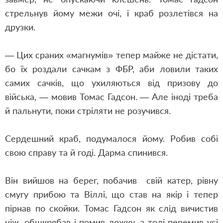
стрельнув йому межи очі, і краб розлетівся на
друзки.
— Цих сраних «магнумів» тепер майже не дістати,
бо їх роздали сачкам з ФБР, аби ловили таких
самих сачків, що ухиляються від призову до
війська, — мовив Томас Гадсон. — Але іноді треба
й пальнути, поки стріляти не розучився.
Сердешний краб, подумалося йому. Робив собі
свою справу та й годі. Дарма спинився.
Він вийшов на берег, побачив
свій катер, рівну
смугу прибою та Віллі, що став на якір і тепер
пірнав по скойки. Томас Гадсон як слід вичистив
ніж, обшкрябав і помив ложку, а тоді перемив усі