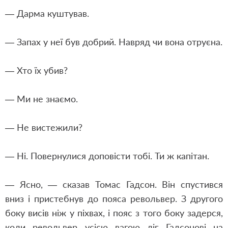
— Дарма куштував.
— Запах у неї був добрий. Навряд чи вона отруєна.
— Хто їх убив?
— Ми не знаємо.
— Не вистежили?
— Ні. Повернулися доповісти тобі. Ти ж капітан.
— Ясно, — сказав Томас Гадсон. Він спустився
вниз і пристебнув до пояса револьвер. З другого
боку висів ніж у піхвах, і пояс з того боку задерся,
коли револьвер усією вагою ліг Гадсонові на