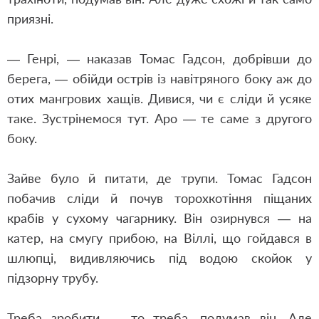
приязні.
— Генрі, — наказав Томас Гадсон, добрівши до
берега, — обійди острів із навітряного боку аж до
отих мангрових хащів. Дивися, чи є сліди й усяке
таке. Зустрінемося тут. Аро — те саме з другого
боку.
Зайве було й питати, де трупи. Томас Гадсон
побачив сліди й почув торохкотіння піщаних
крабів у сухому чагарнику. Він озирнувся — на
катер, на смугу прибою, на Віллі, що гойдався в
шлюпці, видивляючись під водою скойок у
підзорну трубу.
Треба зробити — то треба, подумав він. Але