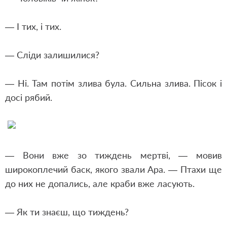
— І тих, і тих.
— Сліди залишилися?
— Ні. Там потім злива була. Сильна злива. Пісок і
досі рябий.
— Вони вже зо тиждень мертві, — мовив
широкоплечий баск, якого звали Ара. — Птахи ще
до них не допались, але краби вже ласують.
— Як ти знаєш, що тиждень?