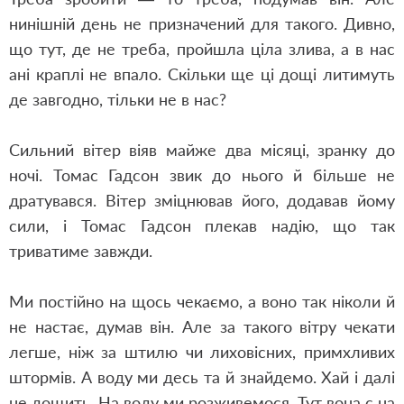
нинішній день не призначений для такого. Дивно,
що тут, де не треба, пройшла ціла злива, а в нас
ані краплі не впало. Скільки ще ці дощі литимуть
де завгодно, тільки не в нас?
Сильний вітер віяв майже два місяці, зранку до
ночі. Томас Гадсон звик до нього й більше не
дратувався. Вітер зміцнював його, додавав йому
сили, і Томас Гадсон плекав надію, що так
триватиме завжди.
Ми постійно на щось чекаємо, а воно так ніколи й
не настає, думав він. Але за такого вітру чекати
легше, ніж за штилю чи лиховісних, примхливих
штормів. А воду ми десь та й знайдемо. Хай і далі
не дощить. На воду ми розживемося. Тут вона є на