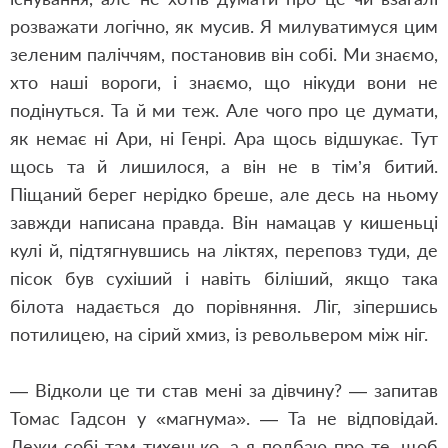
розважати логічно, як мусив. Я милуватимуся цим
зеленим паліччям, постановив він собі. Ми знаємо,
хто наші вороги, і знаємо, що нікуди вони не
подінуться. Та й ми теж. Але чого про це думати,
як немає ні Ари, ні Генрі. Ара щось відшукає. Тут
щось та й лишилося, а він не в тім’я битий.
Піщаний берег нерідко бреше, але десь на ньому
завжди написана правда. Він намацав у кишеньці
кулі й, підтягнувшись на ліктях, переповз туди, де
пісок був сухіший і навіть біліший, якщо така
білота надається до порівняння. Ліг, зіпершись
потилицею, на сірий хмиз, із револьвером між ніг.
— Відколи це ти став мені за дівчину? — запитав
Томас Гадсон у «магнума». — Та не відповідай.
Лежи собі там тихенько, а я подбаю про те, щоб