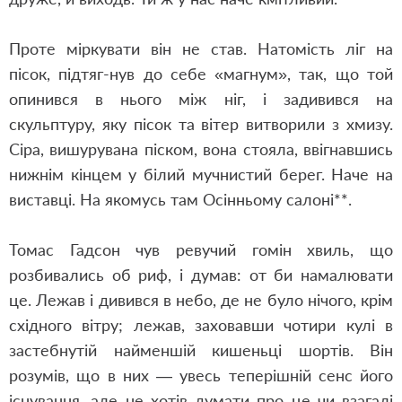
Проте міркувати він не став. Натомість ліг на
пісок, підтяг-нув до себе «магнум», так, що той
опинився в нього між ніг, і задивився на
скульптуру, яку пісок та вітер витворили з хмизу.
Сіра, вишурувана піском, вона стояла, ввігнавшись
нижнім кінцем у білий мучнистий берег. Наче на
виставці. На якомусь там Осінньому салоні**.
Томас Гадсон чув ревучий гомін хвиль, що
розбивались об риф, і думав: от би намалювати
це. Лежав і дивився в небо, де не було нічого, крім
східного вітру; лежав, заховавши чотири кулі в
застебнутій найменшій кишеньці шортів. Він
розумів, що в них — увесь теперішній сенс його
існування, але не хотів думати про це чи взагалі