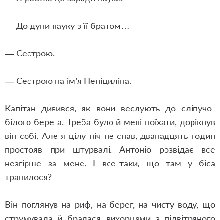
— До дупи науку з її братом…
— Сестрою.
— Сестрою на ім’я Пеніциліна.
Капітан дивився, як вони веслують до сліпучо-
білого берега. Треба було й мені поїхати, дорікнув
він собі. Але я цілу ніч не спав, дванадцять годин
простояв при штурвалі. Антоніо розвідає все
незгірше за мене. І все-таки, що там у біса
трапилося?
Він поглянув на риф, на берег, на чисту воду, що
струмувала й бралася вихорцями з підвітряного