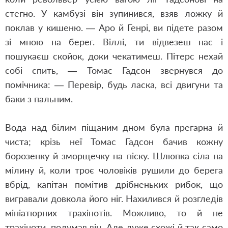
стегно. У камбузі він зупинився, взяв ложку й
поклав у кишеню. — Аро й Генрі, ви підете разом
зі мною на берег. Віллі, ти відвезеш нас і
пошукаєш скойок, доки чекатимеш. Пітерс нехай
собі спить, — Томас Гадсон звернувся до
помічника: — Перевір, будь ласка, всі двигуни та
баки з пальним.
Вода над білим піщаним дном була прегарна й
чиста; крізь неї Томас Гадсон бачив кожну
борозенку й зморщечку на піску. Шлюпка сіла на
мілину й, коли троє чоловіків рушили до берега
вбрід, капітан помітив дрібненьких рибок, що
вигравали довкола його ніг. Нахилився й розгледів
мініатюрних трахінотів. Можливо, то й не
трахіноти, подумав він. Але дуже схожі й так само