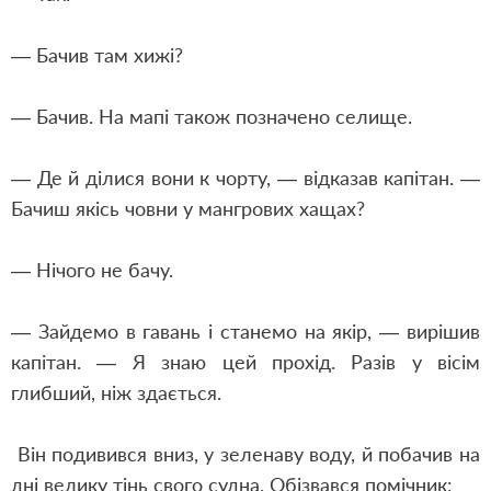
— Бачив там хижі?
— Бачив. На мапі також позначено селище.
— Де й ділися вони к чорту, — відказав капітан. —
Бачиш якісь човни у мангрових хащах?
— Нічого не бачу.
— Зайдемо в гавань і станемо на якір, — вирішив
капітан. — Я знаю цей прохід. Разів у вісім
глибший, ніж здається.
Він подивився вниз, у зеленаву воду, й побачив на
дні велику тінь свого судна. Обізвався помічник: