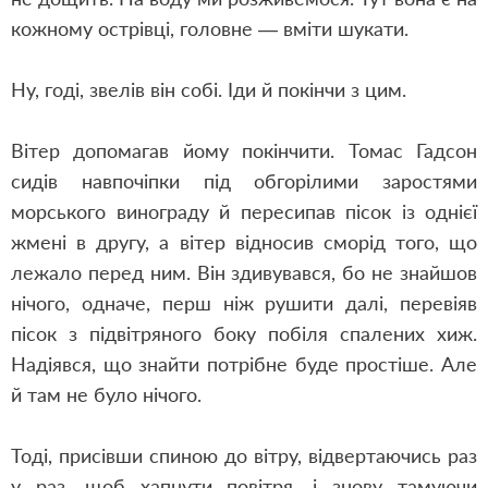
кожному острівці, головне — вміти шукати.
Ну, годі, звелів він собі. Іди й покінчи з цим.
Вітер допомагав йому покінчити. Томас Гадсон
сидів навпочіпки під обгорілими заростями
морського винограду й пересипав пісок із однієї
жмені в другу, а вітер відносив сморід того, що
лежало перед ним. Він здивувався, бо не знайшов
нічого, одначе, перш ніж рушити далі, перевіяв
пісок з підвітряного боку побіля спалених хиж.
Надіявся, що знайти потрібне буде простіше. Але
й там не було нічого.
Тоді, присівши спиною до вітру, відвертаючись раз
у раз, щоб хапнути повітря, і знову тамуючи