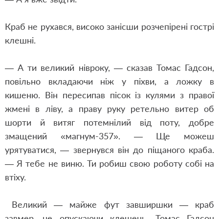
Краб не рухався, високо занісши розчепірені гострі
клешні.
— А ти великий нівроку, — сказав Томас Гадсон,
повільно вкладаючи ніж у піхви, а ложку в
кишеню. Він пересипав пісок із кулями з правої
жмені в ліву, а праву руку ретельно витер об
шорти й витяг потемнілий від поту, добре
змащений «магнум-357». — Ще можеш
урятуватися, — звернувся він до піщаного краба.
— Я тебе не виню. Ти робиш свою роботу собі на
втіху.
Великий — майже фут завширшки — краб
завмер, не опускаючи клешень. Томас Гадсон