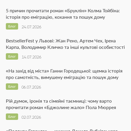
5 причин прочитати роман «Бруклін» Колма Тойбіна:
історія про еміграцію, кохання та пошук дому
Блог
24.07.2026
BestsellerFest у Львові: Жан Рено, Артем Чех, Ірена
Карпа, Володимир Кличко та інші культові особистості
Блог
14.07.2026
«На захід від міста» Ганни Городецької: щемка історія
про самотність, вимушену еміграцію та пошук дому
Блог
06.07.2026
Рій думок, іронія та сімейні таємниці: чому варто
прочитати роман «Бджолине жало» Пола Мюррея
Блог
02.07.2026
«Подвиги Геракла» — книжка Данила Лубківського