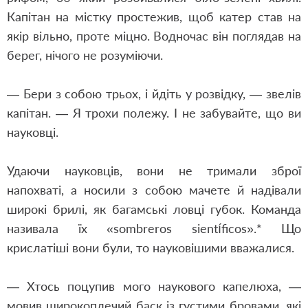
Капітан на містку простежив, щоб катер став на
якір вільно, проте міцно. Водночас він поглядав на
берег, нічого не розуміючи.
— Бери з собою трьох, і йдіть у розвідку, — звелів
капітан. — Я трохи полежу. І не забувайте, що ви
науковці.
Удаючи науковців, вони не тримали зброї
напохваті, а носили з собою мачете й надівали
широкі брилі, як багамські ловці губок. Команда
називала їх «sombreros sientíficos».* Що
крислатіші вони були, то науковішими вважалися.
— Хтось поцупив мого наукового капелюха, —
мовив широкоплечий баск із густими бровами, які