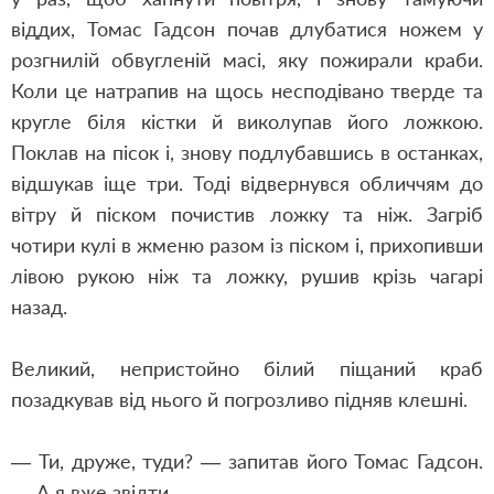
віддих, Томас Гадсон почав длубатися ножем у
розгнилій обвугленій масі, яку пожирали краби.
Коли це натрапив на щось несподівано тверде та
кругле біля кістки й виколупав його ложкою.
Поклав на пісок і, знову подлубавшись в останках,
відшукав іще три. Тоді відвернувся обличчям до
вітру й піском почистив ложку та ніж. Загріб
чотири кулі в жменю разом із піском і, прихопивши
лівою рукою ніж та ложку, рушив крізь чагарі
назад.
Великий, непристойно білий піщаний краб
позадкував від нього й погрозливо підняв клешні.
— Ти, друже, туди? — запитав його Томас Гадсон.
— А я вже звідти.