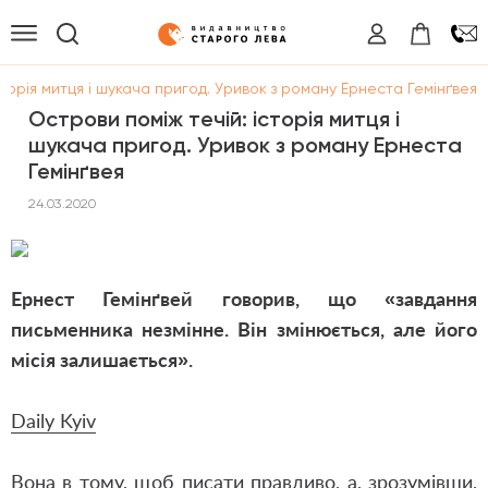
сторія митця і шукача пригод. Уривок з роману Ернеста Гемінґвея
Острови поміж течій: історія митця і
шукача пригод. Уривок з роману Ернеста
Гемінґвея
24.03.2020
Ернест Гемінґвей говорив, що «завдання
письменника незмінне. Він змінюється, але його
місія залишається».
Daily Kyiv
Вона в тому, щоб писати правдиво, а, зрозумівши,