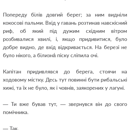
Попереду білів довгий берег; за ним видніли
кокосові пальми. Вхід у гавань розтинав навскісний
риф, об який під дужим східним вітром
розбивалися хвилі, і, якщо придивитися, було
добре видно, де вхід відкривається. На березі не
було нікого, а білизнá піску сліпила очі.
Капітан придивлявся до берега, стоячи на
ходовому містку. Десь тут повинні бути рибальські
хижі, та їх не було, як і човнів, заякорених у лагуні.
— Ти вже бував тут, — звернувся він до свого
помічника.
— Так.