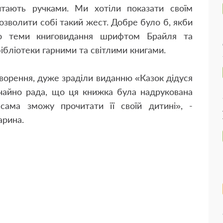
итають ручками. Ми хотіли показати своїм
зволити собі такий жест. Добре було б, якби
оло теми книговидання шрифтом Брайля та
бліотеки гарними та світлими книгами.
оворення, дуже зраділи виданню «Казок дідуся
айно рада, що ця книжка була надрукована
ама зможу прочитати її своїй дитині», -
арина.