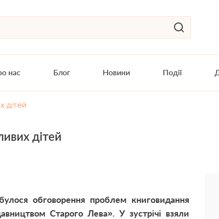
о нас
Блог
Новини
Події
Д
х дітей
ливих дітей
булося обговорення проблем книговидання
авництвом Старого Лева». У зустрічі взяли