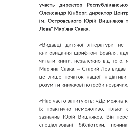
участь директор Республікансь
Олександр Кінберг, директор Центра
ім. Островського Юрій Вишняков т
Лева" Мар'яна Савка.
«Видавці дитячої літератури не
книговидання шрифтом Брайля, адже
читати книги, незалежно від того, 
Мар’яна Савка. – Старий Лев видав
це лише початок нашої ініціатив
розуміти книжкові потреби незрячих
«Нас часто запитують: «Де можна 
їх практично неможливо, тільки о
зазначив Юрій Вишняков. Він пере
спеціалізовані бібліотеки, почи