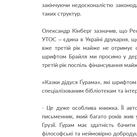
закінчуючи недосконалістю законод
таких структур.
Олександр Кінберг зазначив, що Ре
УТОС – єдина в Україні друкарня,
вже третій рік майже не отримує 
шрифтом Брайля ми просимо у держ
третій рік поспіль фінансування майж
«Казки дідуся Ґурама», які шрифтом
спеціалізованим бібліотекам та інте
- Це дуже особлива книжка. Її авт
письменник, який багато років жив 
Грузії. Ґурам має здатність бачи
філософські та неймовірно доброду