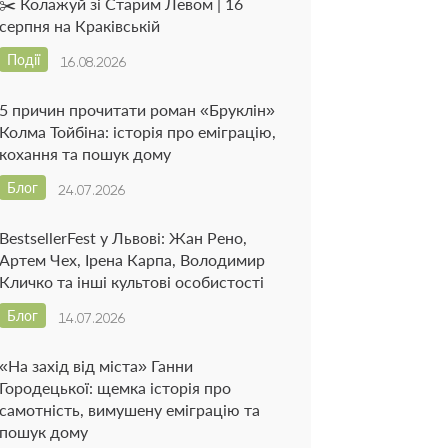
✂️ Колажуй зі Старим Левом | 16
серпня на Краківській
Події
16.08.2026
5 причин прочитати роман «Бруклін»
Колма Тойбіна: історія про еміграцію,
кохання та пошук дому
Блог
24.07.2026
BestsellerFest у Львові: Жан Рено,
Артем Чех, Ірена Карпа, Володимир
Кличко та інші культові особистості
Блог
14.07.2026
«На захід від міста» Ганни
Городецької: щемка історія про
самотність, вимушену еміграцію та
пошук дому