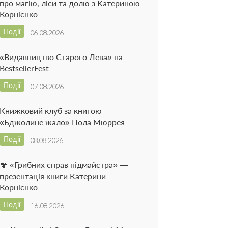
про магію, ліси та долю з Катериною
Корнієнко
Події
06.08.2026
«Видавництво Старого Лева» на
BestsellerFest
Події
07.08.2026
Книжковий клуб за книгою
«Бджолине жало» Пола Мюррея
Події
08.08.2026
🍄 «Грибних справ підмайстра» —
презентація книги Катерини
Корнієнко
Події
16.08.2026