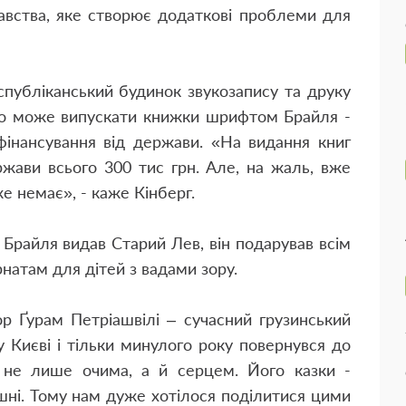
авства, яке створює додаткові проблеми для
спубліканський будинок звукозапису та друку
 що може випускати книжки шрифтом Брайля -
фінансування від держави. «На видання книг
ави всього 300 тис грн. Але, на жаль, вже
е немає», - каже Кінберг.
 Брайля видав Старий Лев, він подарував всім
рнатам для дітей з вадами зору.
ор Ґурам Петріашвілі – сучасний грузинський
у Києві і тільки минулого року повернувся до
ти не лише очима, а й серцем. Його казки -
шні. Тому нам дуже хотілося поділитися цими