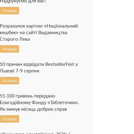
Надрукуємо для вас!
Новина
Розрахунок картою «Національний
кешбек» на сайті Видавництва
Старого Лева
Новина
10 причин відвідати BestsellerFest у
Львові 7-9 серпня
Новина
55 330 гривень передано
Благодійному Фонду «Таблеточки».
Як минув місяць добрих справ
Новина
«Книжечка-мандрівочка. ЗСУ» і