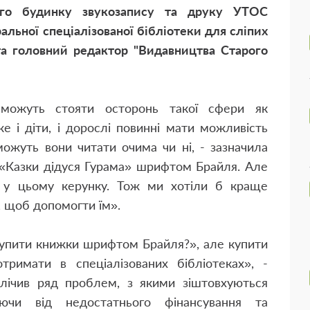
кого будинку звукозапису та друку УТОС
льної спеціалізованої бібліотеки для сліпих
а головний редактор "Видавництва Старого
 можуть стояти осторонь такої сфери як
 і діти, і дорослі повинні мати можливість
можуть вони читати очима чи ні, - зазначила
 «Казки дідуся Гурама» шрифтом Брайля. Але
и у цьому керунку. Тож ми хотіли б краще
, щоб допомогти їм».
купити книжки шрифтом Брайля?», але купити
тримати в спеціалізованих бібліотеках», -
лічив ряд проблем, з якими зіштовхуються
наючи від недостатнього фінансування та