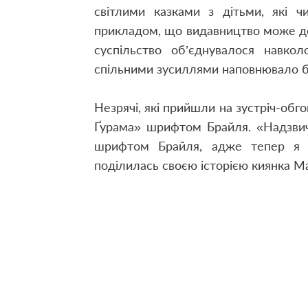
світлими казками з дітьми, які ч
прикладом, що видавництво може до
суспільство об’єднувалося навк
спільними зусиллями наповнювало бі
Незрячі, які прийшли на зустріч-обг
Ґурама» шрифтом Брайля. «Надзвич
шрифтом Брайля, адже тепер я с
поділилась своєю історією киянка М