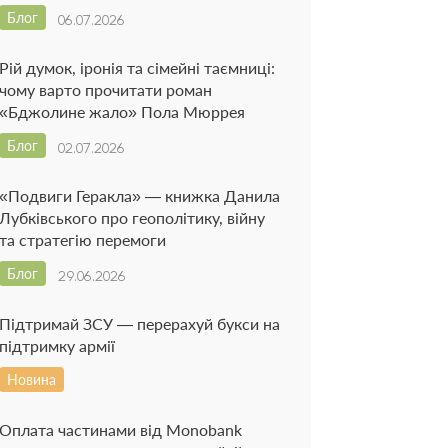
Блог
06.07.2026
Рій думок, іронія та сімейні таємниці:
чому варто прочитати роман
«Бджолине жало» Пола Мюррея
Блог
02.07.2026
«Подвиги Геракла» — книжка Данила
Лубківського про геополітику, війну
та стратегію перемоги
Блог
29.06.2026
Підтримай ЗСУ — перерахуй букси на
підтримку армії
Новина
Оплата частинами від Monobank