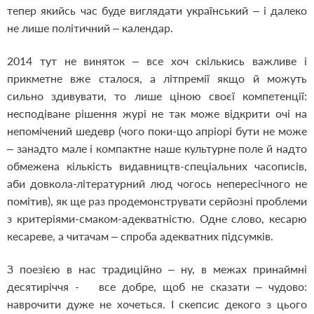
тепер якийсь час буде виглядати український – і далеко
не лише політичний – календар.
2014 тут не виняток – все хоч скількись важливе і
прикметне вже сталося, а літпремії якщо й можуть
сильно здивувати, то лише ціною своєї компетенції:
несподіване рішення журі не так може відкрити очі на
непомічений шедевр (чого поки-що апріорі бути не може
– занадто мале і компактне наше культурне поле й надто
обмежена кількість видавництв-спеціальних часописів,
аби довкола-літературний люд чогось непересічного не
помітив), як ще раз продемонструвати серйозні проблеми
з критеріями-смаком-адекватністю. Одне слово, кесарю
кесареве, а читачам – спроба адекватних підсумків.
З поезією в нас традиційно – ну, в межах принаймні
десятиріччя - все добре, щоб не сказати – чудово:
наврочити дуже не хочеться. І скепсис декого з цього