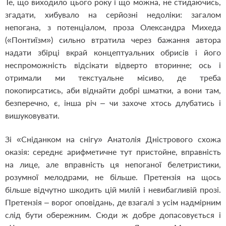
Те, що виходило цього року і що можна, не стидаючись,
згадати, хибувало на серйозні недоліки: загалом
непогана, з потенціалом, проза Олександра Михеда
(«Понтиїзм») сильно втратила через бажання автора
надати збірці вкрай концептуальних обрисів і його
неспроможність відсікати відверто вторинне; ось і
отримали ми текстуальне місиво, де треба
покопирсатись, аби віднайти добрі шматки, а вони там,
безперечно, є, інша річ – чи захоче хтось длубатись і
вишуковувати.
Зі «Сніданком на снігу» Анатолія Дністрового схожа
оказія: середнє арифметичне тут пристойне, вправність
на лице, але вправність ця непоганої белетристики,
розумної мелодрами, не більше. Претензія на щось
більше відчутно шкодить цій милій і невибагливій прозі.
Претензія – ворог оповідань, де взагалі з усім надмірним
слід бути обережним. Сюди ж добре допасовується і