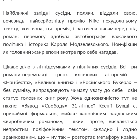
Найближчі західні сусіди, поляки, віддали свою,
вочевидь, найсерйознішу премію Nike нехудожньому
тексту, хоч вона, ця премія, і заточена насамперед під
роман: перемогу здобула автобіографія важливого
політика і історика Кароля Модзелєвського. Нон-фікшн
як головний жанр епохи вкотре про себе нагадав.
Цікаве діло з літпідсумками у північних сусідів. Всі три
романи-переможці трьох ключових літпремій –
«Нацбеста», «Великої книги» і «Російського Букера» –
без сумніву, виправдовують чималу увагу до себе і свій
статус головних книг року. Хоча однозначністю тут не
пахне: «Завод «Свобода» 31-літньої Ксенії Букші є,
принаймні формально, майже канонічним радянським
«виробничим романом», який, проте, виявляється
непростим поліфонічним текстом, складно і ладно
аранжованим, що – ну так – розгортає метафору країни,