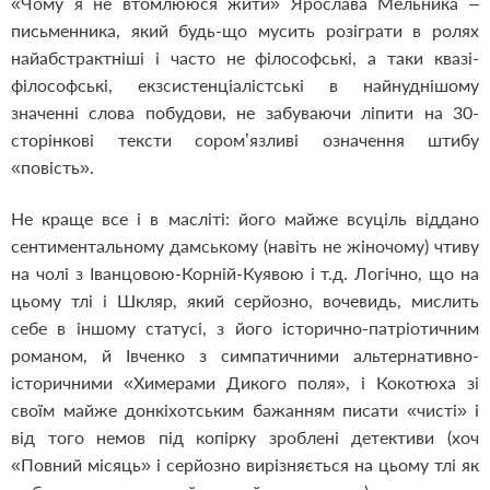
«Чому я не втомлююся жити» Ярослава Мельника –
письменника, який будь-що мусить розіграти в ролях
найабстрактніші і часто не філософські, а таки квазі-
філософські, екзсистенціалістські в найнуднішому
значенні слова побудови, не забуваючи ліпити на 30-
сторінкові тексти сором’язливі означення штибу
«повість».
Не краще все і в масліті: його майже всуціль віддано
сентиментальному дамському (навіть не жіночому) чтиву
на чолі з Іванцовою-Корній-Куявою і т.д. Логічно, що на
цьому тлі і Шкляр, який серйозно, вочевидь, мислить
себе в іншому статусі, з його історично-патріотичним
романом, й Івченко з симпатичними альтернативно-
історичними «Химерами Дикого поля», і Кокотюха зі
своїм майже донкіхотським бажанням писати «чисті» і
від того немов під копірку зроблені детективи (хоч
«Повний місяць» і серйозно вирізняється на цьому тлі як