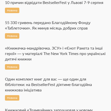
10 причин відвідати BestsellerFest у Львові 7-9 серпня
Новина
55 330 гривень передано Благодійному Фонду
«Таблеточки». Як минув місяць добрих справ
Новина
«Книжечка-мандрівочка. ЗСУ» і «Єнот Ракета та інші
герої» — у матеріалі The New York Times про українські
дитячі книжки
Новина
Один комплект книг для вас — ще один для
бібліотеки: на BestsellerFest діятиме благодійна
книжкова ініціатива
Новина
Книжковий «Трамвайчик» запрацював у новому