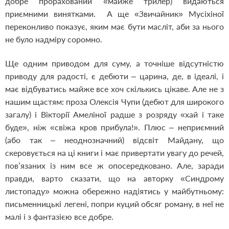
добре прорахований «майже трилер) видаються
приємними винятками. А ще «Звичайник» Мусіхіної
переконливо показує, яким має бути масліт, аби за нього
не було надміру соромно.
Ще одним приводом для суму, а точніше відсутністю
приводу для радості, є дебюти – царина, де, в ідеалі, і
має відбуватись майже все хоч скількись цікаве. Але не з
нашим щастям: проза Олексія Чупи (дебют для широкого
загалу) і Вікторії Амеліної радше з розряду «хай і таке
буде», ніж «свіжа кров прибула!». Плюс – неприємний
(або так – неоднозначний) відсвіт Майдану, що
скеровується на ці книги і має привертати увагу до речей,
пов’язаних із ним все ж опосередковано. Але, заради
правди, варто сказати, що на авторку «Синдрому
листопаду» можна обережно надіятись у майбутньому:
письменницькі легені, попри куций обсяг роману, в неї не
малі і з фантазією все добре.