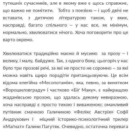
тутешніх сучасників, але в якому вже є щось справжнє,
що важко не помітити. Тобто з поезією – і щоб двічі не
вставати, з дитячою літературою також, у яких,
насправді, багато спільного – у нас все, як мінімум,
нормально, хвилюватися нічого. Хоча поговорити про це
варто окремо.
Хвилюватися традиційно маємо й мусимо за прозу – і
велику, і малу, байдуже. Так, з одного боку, цьогоріч у нас
було три прозові речі, за які не просто не соромно – за які
можна навіть щиро порадіти пританцьовуючи. Це всім
відома елегійна «Месопотамія», яка, певно, за винятком
«Ворошиловграду» і частково «Біґ Маку», є найкращою
жаданівсьою прозою, що здалась декому невиразною,
хоча насправді є просто тихою і виваженою; оманливий
путівник смачною Галичиною «Фелікс Австрія» Софії
Андрухович і міцний історико-психологічний трилер
«Маґнат» Галини Пагутяк. Очевидно, остаточна перевага