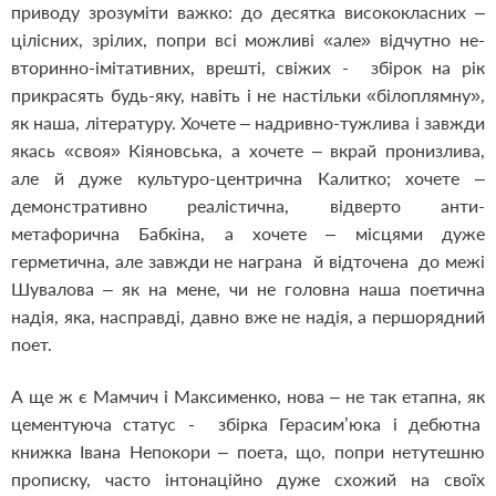
приводу зрозуміти важко: до десятка висококласних –
цілісних, зрілих, попри всі можливі «але» відчутно не-
вторинно-імітативних, врешті, свіжих - збірок на рік
прикрасять будь-яку, навіть і не настільки «білоплямну»,
як наша, літературу. Хочете – надривно-тужлива і завжди
якась «своя» Кіяновська, а хочете – вкрай пронизлива,
але й дуже культуро-центрична Калитко; хочете –
демонстративно реалістична, відверто анти-
метафорична Бабкіна, а хочете – місцями дуже
герметична, але завжди не награна й відточена до межі
Шувалова – як на мене, чи не головна наша поетична
надія, яка, насправді, давно вже не надія, а першорядний
поет.
А ще ж є Мамчич і Максименко, нова – не так етапна, як
цементуюча статус - збірка Герасим’юка і дебютна
книжка Івана Непокори – поета, що, попри нетутешню
прописку, часто інтонаційно дуже схожий на своїх