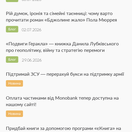
Рій думок, іронія та сімейні таємниці: чому варто
прочитати роман «Бджолине жало» Пола Мюррея
Блог
02.07.2026
«Подвиги Геракла» — книжка Данила Лубківського
про геополітику, війну та стратегію перемоги
Блог
29.06.2026
Підтримай ЗСУ — перерахуй букси на підтримку армії
Новина
Оплата частинами від Monobank тепер доступна на
нашому сайті!
Новина
Придбай книги за допомогою програми «єКнига» на