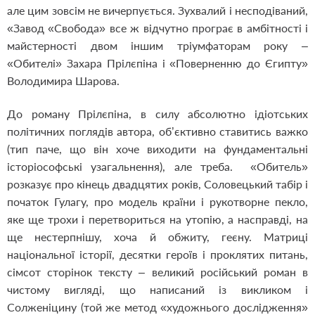
але цим зовсім не вичерпується. Зухвалий і несподіваний,
«Завод «Свобода» все ж відчутно програє в амбітності і
майстерності двом іншим тріумфаторам року –
«Обителі» Захара Прілєпіна і «Поверненню до Єгипту»
Володимира Шарова.
До роману Прілєпіна, в силу абсолютно ідіотських
політичних поглядів автора, об’єктивно ставитись важко
(тип паче, що він хоче виходити на фундаментальні
історіософські узагальнення), але треба. «Обитель»
розказує про кінець двадцятих років, Соловецький табір і
початок Гулагу, про модель країни і рукотворне пекло,
яке ще трохи і перетвориться на утопію, а насправді, на
ще нестерпнішу, хоча й обжиту, геєну. Матриці
національної історії, десятки героїв і проклятих питань,
сімсот сторінок тексту – великий російський роман в
чистому вигляді, що написаний із викликом і
Солженіцину (той же метод «художнього дослідження»