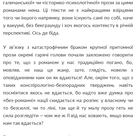
галичанської» чи «історико-психологічної» прози за цими
романами нема. Ці тексти не є найкращими взірцями
того чи іншого напрямку, вони існують самі по собі, наче
у вакуумі, без бекграунду і хоч якогось контексту в річній
перспективі. Ось де біда.
У зв’язку з катастрофічним браком крупної притомної
прози окремі гарячі голови почали заяложено говорити
про те, що з романом у нас традиційно погано, бо,
мовляв, не наш це жанр, зате, глядіть, новели з
оповіданнями нам он як вдаються! Але, окрім того, що з
таких конспірологіно-безпорадних тверджень навіть
посміятися якось не вдається, бо надто вже думка про
«без-романні» нації скидається на розпис у власному чи
то безсиллі, чи то ліні, так ще й ту малу прозу геть не
сила розгледіти – чом же ж її від нас ховають, якщо вона
нам так вдається?