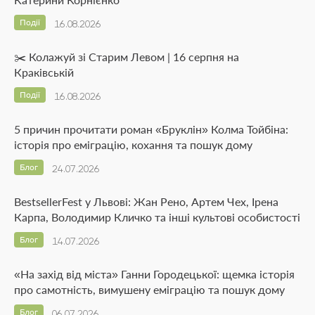
Події
16.08.2026
✂️ Колажуй зі Старим Левом | 16 серпня на
Краківській
Події
16.08.2026
5 причин прочитати роман «Бруклін» Колма Тойбіна:
історія про еміграцію, кохання та пошук дому
Блог
24.07.2026
BestsellerFest у Львові: Жан Рено, Артем Чех, Ірена
Карпа, Володимир Кличко та інші культові особистості
Блог
14.07.2026
«На захід від міста» Ганни Городецької: щемка історія
про самотність, вимушену еміграцію та пошук дому
Блог
06.07.2026