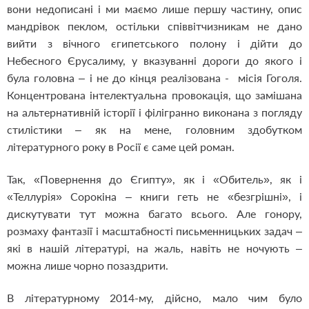
вони недописані і ми маємо лише першу частину, опис
мандрівок пеклом, остільки співвітчизникам не дано
вийти з вічного єгипетського полону і дійти до
Небесного Єрусалиму, у вказуванні дороги до якого і
була головна – і не до кінця реалізована - місія Гоголя.
Концентрована інтелектуальна провокація, що замішана
на альтернативній історії і філігранно виконана з погляду
стилістики – як на мене, головним здобутком
літературного року в Росії є саме цей роман.
Так, «Повернення до Єгипту», як і «Обитель», як і
«Теллурія» Сорокіна – книги геть не «безгрішні», і
дискутувати тут можна багато всього. Але гонору,
розмаху фантазії і масштабності письменницьких задач –
які в нашій літературі, на жаль, навіть не ночують –
можна лише чорно позаздрити.
В літературному 2014-му, дійсно, мало чим було