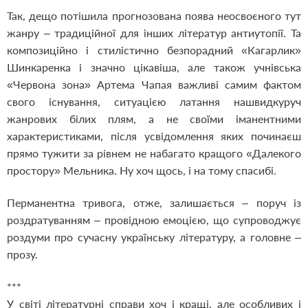
Так, дещо потішила прогнозована поява неосвоєного тут
жанру – традиційної для інших літератур антиутопії. Та
композиційно і стилістично безпорадний «Кагарлик»
Шинкаренка і значно цікавіша, але також учнівська
«Червона зона» Артема Чапая важливі самим фактом
свого існування, ситуацією латання нашвидкуруч
жанрових білих плям, а не своїми іманентними
характеристиками, після усвідомлення яких починаєш
прямо тужити за рівнем не набагато кращого «Далекого
простору» Мельника. Ну хоч щось, і на тому спасибі.
Перманентна тривога, отже, залишається – поруч із
роздратуванням – провідною емоцією, що супроводжує
роздуми про сучасну українську літературу, а головне –
прозу.
***
У світі літературні справи хоч і кращі, але особливих і