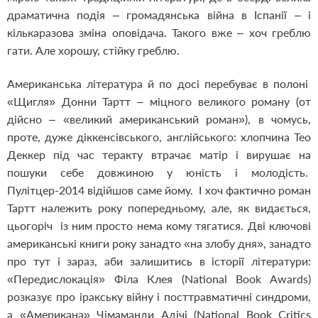
драматична подія – громадянська війна в Іспанії – і
кількаразова зміна оповідача. Такого вже – хоч греблю
гати. Але хорошу, стійку греблю.
Американська література й по досі перебуває в полоні
«Щигля» Донни Тартт – міцного великого роману (от
дійсно – «великий американський роман»), в чомусь,
проте, дуже діккенсівського, англійського: хлопчина Тео
Деккер під час теракту втрачає матір і вирушає на
пошуки себе довжиною у юність і молодість.
Пулітцер-2014 відійшов саме йому. І хоч фактично роман
Тартт належить року попередньому, але, як видається,
цьогоріч із ним просто нема кому тягатися. Дві ключові
американські книги року занадто «на злобу дня», занадто
про тут і зараз, аби залишитись в історії літератури:
«Передислокація» Філа Клея (National Book Awards)
розказує про іракську війну і посттравматичні синдроми,
а «Американа» Чімаманди Адічі (National Book Critics