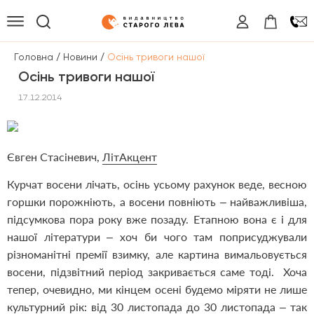
/
/
Головна
Новини
Осінь тривоги нашої
Осінь тривоги нашої
17.12.2014
Євген Стасіневич,
ЛітАкцент
Курчат восени лічать, осінь усьому рахунок веде, весною
горшки порожніють, а восени повніють – найважливіша,
підсумкова пора року вже позаду. Етапною вона є і для
нашої літератури – хоч би чого там поприсуджували
різноманітні премії взимку, але картина вимальовується
восени, підзвітний період закривається саме тоді. Хоча
тепер, очевидно, ми кінцем осені будемо міряти не лише
культурний рік: від 30 листопада до 30 листопада – так