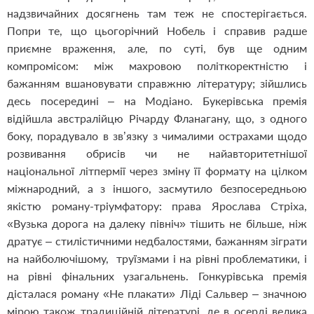
надзвичайних досягнень там теж не спостерігається.
Попри те, що цьогорічний Нобель і справив радше
приємне враження, але, по суті, був ще одним
компромісом: між махровою політкоректністю і
бажанням вшановувати справжню літературу; зійшлись
десь посередині – на Модіано. Букерівська премія
відійшла австралійцю Річарду Фланагану, що, з одного
боку, порадувало в зв’язку з чималими острахами щодо
розвивання обрисів чи не найавторитетнішої
національної літпермії через зміну її формату на цілком
міжнародний, а з іншого, засмутило безпосередньою
якістю роману-тріумфатору: права Ярослава Стріха,
«Вузька дорога на далеку північ» тішить не більше, ніж
дратує – стилістичними недбалостями, бажанням зіграти
на найболючішому, труїзмами і на рівні проблематики, і
на рівні фінальних узагальнень. Гонкурівська премія
дісталася роману «Не плакати» Ліді Сальвер – значною
мірою також традиційній літературі, де в осерді велика