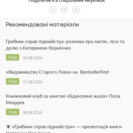
Рекомендовані матеріали
Грибних справ підмайстра: розмова про магію, ліси та
долю з Катериною Корнієнко
Події
06.08.2026
«Видавництво Старого Лева» на BestsellerFest
Події
07.08.2026
Книжковий клуб за книгою «Бджолине жало» Пола
Мюррея
Події
08.08.2026
🍄 «Грибних справ підмайстра» — презентація книги
Катерини Корнієнко