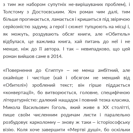
з тим же набором супутніх не-вирішуваних проблем), і
Толстому з Достоєвським. Хоч роман чим далі, тим
більше прогинається, ламається і кришиться під звірячою
серйозністю задуму, а герої і сюжет тупцюють на місці і,
як можуть, роздувають обсяг книги, але «Обитель»
відбулася, це важлива книга, хай питань до неї і не
менше, ніж до її автора. І так – невипадково, що цей
роман вийшов саме в 2014.
«Повернення до Єгипту» – не менш амбітний, але
охайніше і чистіше (хай і обсягом не менший від
«Обителі») зроблений текст; він гірше піддається
«конвертації», бо витворюється, головне, специфічною
літературністю: далекий нащадок і повний тезка класика,
Микола Васильович Гоголь, який живе в ХХ столітті,
пише своїм численним родичам листи і паралельно
розбудовує карколомну – знову ж таки – історіософську
візію. Коля хоче завершити «Мертві душі», бо оскільки