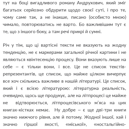
тут на боці вигадливого роману Андрухович, який зміг
багатьох серйозно обдурити щодо своєї суті, і про те,
чому саме так, а не інакше, писано (особисто мною)
чимало, повторюватись не варто. Бо важливішим тут є
те, що з іншого боку, а там речі прикрі й сумні.
Річ у тім, що ці вартісні тексти не вказують на жодну
тенденцію, не є маркерами загальної річної картини і не
являються квінтесенцію процесу. Вони вказують лише на
себе – є тільки вони, і все. Це не список текстів-
репрезентантів, це список, що майже цілком вичерпує
все хоч скількись важливе в нашій літературі. Це список,
який і є всією літературою: літературна реальність,
очевидно, щось ще продукує, але на літпроцесі це майже
не відтворюється, літпроцесівського м’яса на цих
книгах-кістках немає. Ну добре – є ще дві-три книги
значно нижчого рівня, але й потому. Жодної іншої, хай і
значно гіршої якості, «міської», «ностальгійно-