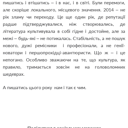
пишатись і втішатись – і в нас, і в світі. Були перемоги,
але скоріше локального, місцевого значення. 2014 – не
рік зламу чи переходу. Це ще один рік, де репутації
радше підтверджувалися, ніж створювались, де
література культивувала в собі гідне і достойне, але за
межі – будь-які – не потикалась. Стабільність, а не пошук
нового, дужі ремісники і професіонали, а не генії-
новатори і першопрохідці-авантюристи. Що ж – і це
непогано. Особливо зважаючи на те, що культура, як
правило, тримається зовсім не на головоломних
шедеврах.
А пишатись цього року нам і так є чим.
Поділитися в соціальних мережах