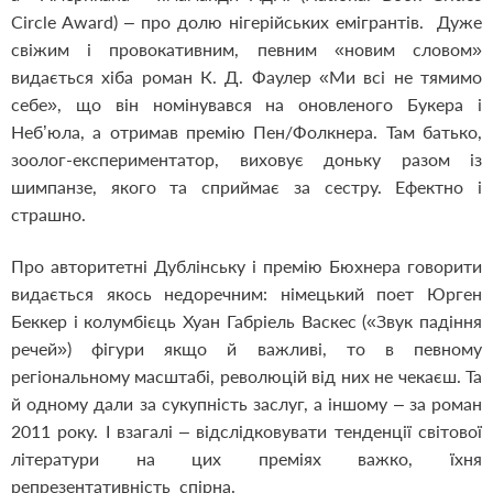
Circle Award) – про долю нігерійських емігрантів. Дуже
свіжим і провокативним, певним «новим словом»
видається хіба роман К. Д. Фаулер «Ми всі не тямимо
себе», що він номінувався на оновленого Букера і
Неб’юла, а отримав премію Пен/Фолкнера. Там батько,
зоолог-експериментатор, виховує доньку разом із
шимпанзе, якого та сприймає за сестру. Ефектно і
страшно.
Про авторитетні Дублінську і премію Бюхнера говорити
видається якось недоречним: німецький поет Юрген
Беккер і колумбієць Хуан Габріель Васкес («Звук падіння
речей») фігури якщо й важливі, то в певному
регіональному масштабі, революцій від них не чекаєш. Та
й одному дали за сукупність заслуг, а іншому – за роман
2011 року. І взагалі – відслідковувати тенденції світової
літератури на цих преміях важко, їхня
репрезентативність спірна.