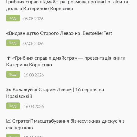
Грибних справ підмайстра: розмова про магію, ліси та
долю з Катериною Корнієнко
Події
06.08.2026
«Видавництво Старого Лева» на BestsellerFest
Події
07.08.2026
🍄 «Грибних справ підмайстра» — презентація книги
Катерини Корнієнко
Події
16.08.2026
✂️ Колажуй зі Старим Левом | 16 серпня на
Краківській
Події
16.08.2026
📈 Стратегії масштабування бізнесу: жива дискусія з
експерткою