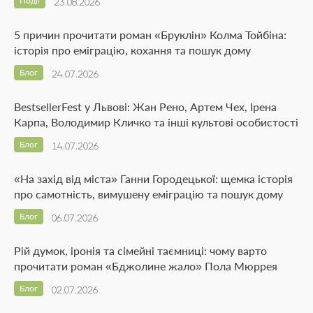
Події
23.08.2026
5 причин прочитати роман «Бруклін» Колма Тойбіна:
історія про еміграцію, кохання та пошук дому
Блог
24.07.2026
BestsellerFest у Львові: Жан Рено, Артем Чех, Ірена
Карпа, Володимир Кличко та інші культові особистості
Блог
14.07.2026
«На захід від міста» Ганни Городецької: щемка історія
про самотність, вимушену еміграцію та пошук дому
Блог
06.07.2026
Рій думок, іронія та сімейні таємниці: чому варто
прочитати роман «Бджолине жало» Пола Мюррея
Блог
02.07.2026