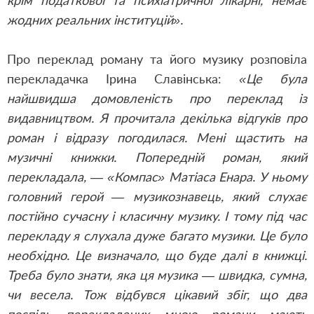
крім податкової та психіатричної лікарні, немає
жодних реальних інституцій».
Про переклад роману та його музику розповіла
перекладачка Ірина Славінська:
«Це була
найшвидша домовленість про переклад із
видавництвом. Я прочитала декілька відгуків про
роман і відразу погодилася. Мені щастить на
музичні книжки. Попередній роман, який
перекладала, — «Компас» Матіаса Енара. У ньому
головний герой — музикознавець, який слухає
постійно сучасну і класичну музику. І тому під час
перекладу я слухала дуже багато музики. Це було
необхідно. Це визначало, що буде далі в книжці.
Треба було знати, яка ця музика — швидка, сумна,
чи весела. Тож відбувся цікавий збіг, що два