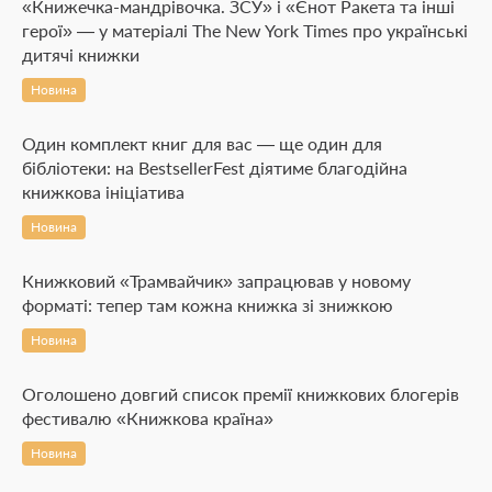
«Книжечка-мандрівочка. ЗСУ» і «Єнот Ракета та інші
герої» — у матеріалі The New York Times про українські
дитячі книжки
Новина
Один комплект книг для вас — ще один для
бібліотеки: на BestsellerFest діятиме благодійна
книжкова ініціатива
Новина
Книжковий «Трамвайчик» запрацював у новому
форматі: тепер там кожна книжка зі знижкою
Новина
Оголошено довгий список премії книжкових блогерів
фестивалю «Книжкова країна»
Новина