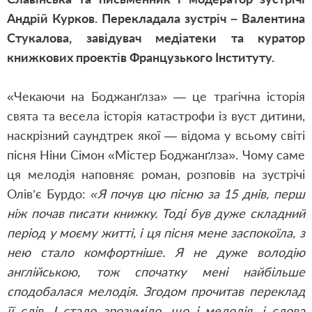
Андрій Курков. Перекладала зустріч – Валентина
Стукалова, завідувач медіатеки та куратор
книжкових проектів Французького Інституту.
«Чекаючи на Боджанґлза» — це трагічна історія
свята та весела історія катастрофи із вуст дитини,
наскрізний саундтрек якої — відома у всьому світі
пісня Ніни Сімон «Містер Боджанґлза». Чому саме
ця мелодія наповняє роман, розповів на зустрічі
Олів’є Бурдо:
«Я почув цю пісню за 15 днів, перш
ніж почав писати книжку. Тоді був дуже складний
період у моєму житті, і ця пісня мене заспокоїла, з
нею стало комфортніше. Я не дуже володію
англійською, тож спочатку мені найбільше
сподобалася мелодія. Згодом прочитав переклад
її слів. І стало зрозуміло, що і мелодія, і слова