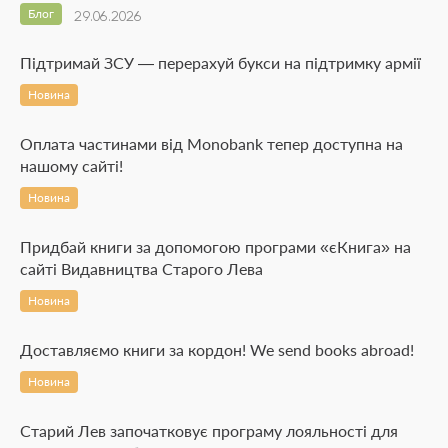
Блог
29.06.2026
Підтримай ЗСУ — перерахуй букси на підтримку армії
Новина
Оплата частинами від Monobank тепер доступна на
нашому сайті!
Новина
Придбай книги за допомогою програми «єКнига» на
сайті Видавництва Старого Лева
Новина
Доставляємо книги за кордон! We send books abroad!
Новина
Старий Лев започатковує програму лояльності для