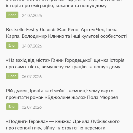
історія про еміграцію, кохання та пошук дому
Блог
24.07.2026
BestsellerFest у Львові: Жан Рено, Артем Чех, Ірена
Карпа, Володимир Кличко та інші культові особистості
Блог
14.07.2026
«На захід від міста» Ганни Городецької: щемка історія
про самотність, вимушену еміграцію та пошук дому
Блог
06.07.2026
Рій думок, іронія та сімейні таємниці: чому варто
прочитати роман «Бджолине жало» Пола Мюррея
Блог
02.07.2026
«Подвиги Геракла» — книжка Данила Лубківського
про геополітику, війну та стратегію перемоги