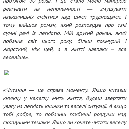
протягом 30 років. І це стало моєю манерою
реагувати на неприємності — змушувати
навколишніх сміятися над цими труднощами. І
тому вийшов роман, який розповідає про такі
сумні речі із легкістю. Мій другий роман, який
побачив світ цього року, більш похмурий і
жорсткий, ніж цей, а в житті навпаки – все
веселіше».
«Читання — це справа моменту. Якщо читаєш
книжку у нелегку мить життя, будеш звертати
увагу на легкість книжки та веселі ситуації. А якщо
тобі добре, то побачиш глибинні роздуми над
складними темами. Якщо ви хочете читати веселу