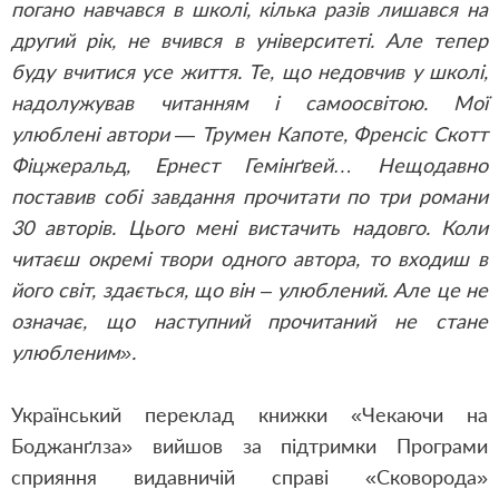
погано навчався в школі, кілька разів лишався на
другий рік, не вчився в університеті. Але тепер
буду вчитися усе життя. Те, що недовчив у школі,
надолужував читанням і самоосвітою. Мої
улюблені автори — Трумен Капоте, Френсіс Скотт
Фіцжеральд, Ернест Гемінґвей… Нещодавно
поставив собі завдання прочитати по три романи
30 авторів. Цього мені вистачить надовго. Коли
читаєш окремі твори одного автора, то входиш в
його світ, здається, що він – улюблений. Але це не
означає, що наступний прочитаний не стане
улюбленим».
Український переклад книжки «Чекаючи на
Боджанґлза» вийшов за підтримки Програми
сприяння видавничій справі «Сковорода»