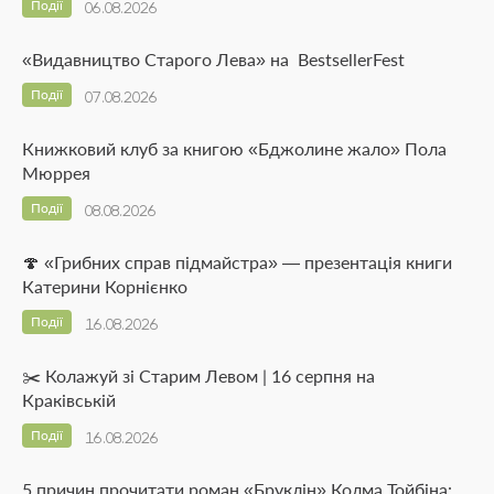
Події
06.08.2026
«Видавництво Старого Лева» на BestsellerFest
Події
07.08.2026
Книжковий клуб за книгою «Бджолине жало» Пола
Мюррея
Події
08.08.2026
🍄 «Грибних справ підмайстра» — презентація книги
Катерини Корнієнко
Події
16.08.2026
✂️ Колажуй зі Старим Левом | 16 серпня на
Краківській
Події
16.08.2026
5 причин прочитати роман «Бруклін» Колма Тойбіна: