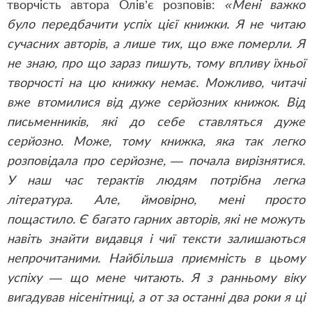
творчість автора Олів’є розповів:
«Мені важко
було передбачити успіх цієї книжки. Я не читаю
сучасних авторів, а лише тих, що вже померли. Я
не знаю, про що зараз пишуть, тому впливу їхньої
творчості на цю книжку немає. Можливо, читачі
вже втомилися від дуже серйозних книжок. Від
письменників, які до себе ставляться дуже
серйозно. Може, тому книжка, яка так легко
розповідала про серйозне, — почала вирізнятися.
У наш час терактів людям потрібна легка
література. Але, ймовірно, мені просто
пощастило. Є багато гарних авторів, які не можуть
навіть знайти видавця і чиї тексти залишаються
непрочитаними. Найбільша приємність в цьому
успіху — що мене читають. Я з ранньому віку
вигадував нісенітниці, а от за останні два роки я ці