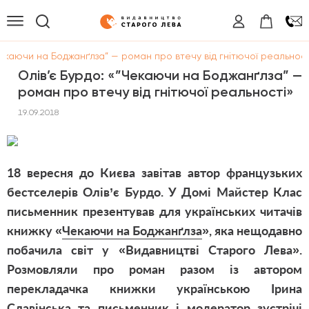
Чекаючи на Боджанґлза” — роман про втечу від гнітючої реальност
Олів’є Бурдо: «”Чекаючи на Боджанґлза” —
роман про втечу від гнітючої реальності»
19.09.2018
18 вересня до Києва завітав автор французьких
бестселерів Олів’є Бурдо. У Домі Майстер Клас
письменник презентував для українських читачів
книжку «
Чекаючи на Боджанґлза
», яка нещодавно
побачила світ у «Видавництві Старого Лева».
Розмовляли про роман разом із автором
перекладачка книжки українською Ірина
Славінська та письменник і модератор зустрічі