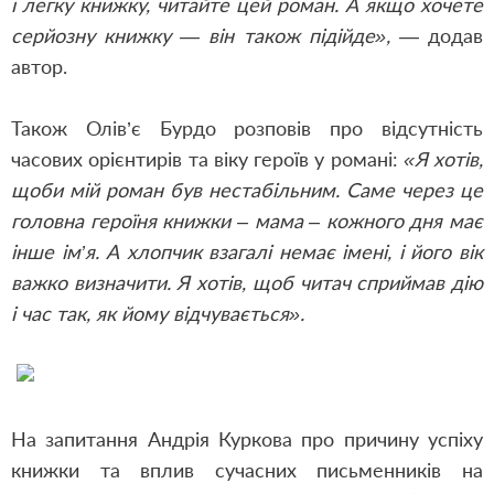
і легку книжку, читайте цей роман. А якщо хочете
серйозну книжку — він також підійде»,
— додав
автор.
Також Олів’є Бурдо розповів про відсутність
часових орієнтирів та віку героїв у романі:
«Я хотів,
щоби мій роман був нестабільним. Саме через це
головна героїня книжки – мама – кожного дня має
інше ім’я. А хлопчик взагалі немає імені, і його вік
важко визначити. Я хотів, щоб читач сприймав дію
і час так, як йому відчувається».
На запитання Андрія Куркова про причину успіху
книжки та вплив сучасних письменників на