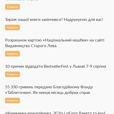
Новина
Тираж нашої книги закінчився? Надрукуємо для вас!
Новина
Розрахунок картою «Національний кешбек» на сайті
Видавництва Старого Лева
Новина
10 причин відвідати BestsellerFest у Львові 7-9 серпня
Новина
55 330 гривень передано Благодійному Фонду
«Таблеточки». Як минув місяць добрих справ
Новина
«Книжечка-мандрівочка. ЗСУ» і «Єнот Ракета та інші