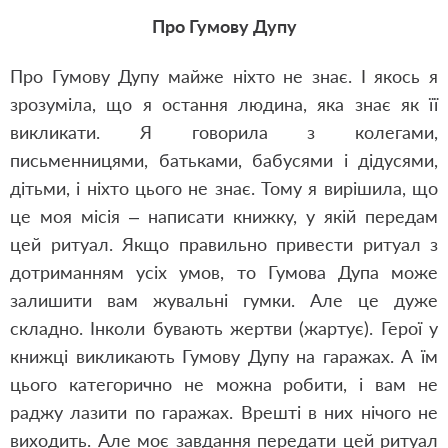
Про Гумову Дупу
Про Гумову Дупу майже ніхто не знає. І якось я
зрозуміла, що я остання людина, яка знає як її
викликати. Я говорила з колегами,
письменницями, батьками, бабусями і дідусями,
дітьми, і ніхто цього не знає. Тому я вирішила, що
це моя місія – написати книжку, у якій передам
цей ритуал. Якщо правильно привести ритуал з
дотриманням усіх умов, то Гумова Дупа може
залишити вам жувальні гумки. Але це дуже
складно. Інколи бувають жертви (жартує). Герої у
книжці викликають Гумову Дупу на гаражах. А їм
цього категорично не можна робити, і вам не
раджу лазити по гаражах. Врешті в них нічого не
виходить. Але моє завдання передати цей ритуал