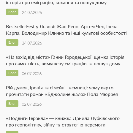
історія про еміграцію, кохання та пошук дому
Блог
24.07.2026
BestsellerFest у Львові: Жан Рено, Артем Чех, Ірена
Карпа, Володимир Кличко та інші культові особистості
Блог
14.07.2026
«На захід від міста» Ганни Городецької: щемка історія
про самотність, вимушену еміграцію та пошук дому
Блог
06.07.2026
Рій думок, іронія та сімейні таємниці: чому варто
прочитати роман «Бджолине жало» Пола Мюррея
Блог
02.07.2026
«Подвиги Геракла» — книжка Данила Лубківського
про геополітику, війну та стратегію перемоги