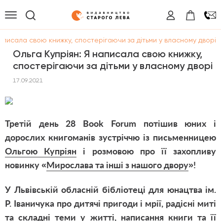
написала свою книжку, спостерігаючи за дітьми у власному дворі
Ольга Купріян: Я написала свою книжку,
спостерігаючи за дітьми у власному дворі
17.09.2021
Третій день 28
Book
Forum
потішив юних і
дорослих книгоманів зустріччю із письменницею
Ольгою Купріян
і розмовою про її захопливу
новинку «
Мирослава та інші з нашого двору
»!
У Львівській обласній бібліотеці для юнацтва ім.
Р. Іваничука про дитячі пригоди і мрії, радісні миті
та складні теми у житті, написання книги та її