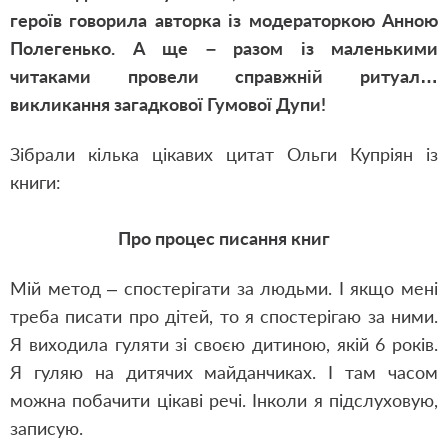
героїв говорила авторка із модераторкою Анною
Полегенько. А ще – разом із маленькими
читаками провели справжній ритуал…
викликання загадкової Гумової Дупи!
Зібрали кілька цікавих цитат Ольги Купріян із
книги:
Про процес писання книг
Мій метод – спостерігати за людьми. І якщо мені
треба писати про дітей, то я спостерігаю за ними.
Я виходила гуляти зі своєю дитиною, якій 6 років.
Я гуляю на дитячих майданчиках. І там часом
можна побачити цікаві речі. Інколи я підслуховую,
записую.