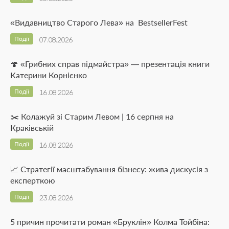
«Видавництво Старого Лева» на BestsellerFest
Події
07.08.2026
🍄 «Грибних справ підмайстра» — презентація книги
Катерини Корнієнко
Події
16.08.2026
✂️ Колажуй зі Старим Левом | 16 серпня на
Краківській
Події
16.08.2026
📈 Стратегії масштабування бізнесу: жива дискусія з
експерткою
Події
23.08.2026
5 причин прочитати роман «Бруклін» Колма Тойбіна: