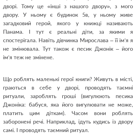
дворі. Тому це «інші з нашого двору», з мого
двору. У ньому є будинок 5в, у ньому живе
загадковий герой, якого у книжці називають
Панама. І тут є реальні діти, за якими я
спостерігала. Навіть дівчинка Мирослава – її ім’я я
не змінювала. Тут також є песик Джонік – його
ім’я теж не змінене.
Що роблять маленькі герої книги? Живуть в місті,
граються в себе у дворі, проводять таємні
ритуали, зароблять гроші (вигулюють песика
Джоніка: бабуся, яка його вигулювати не може,
платить цим діткам). Часом вони роблять
заборонені речі. Наприклад, ідуть кудись із двору
самі. І проводять таємний ритуал.