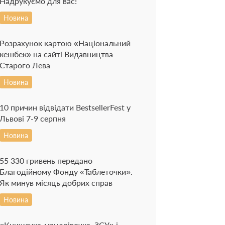
Надрукуємо для вас!
Новина
Розрахунок картою «Національний
кешбек» на сайті Видавництва
Старого Лева
Новина
10 причин відвідати BestsellerFest у
Львові 7-9 серпня
Новина
55 330 гривень передано
Благодійному Фонду «Таблеточки».
Як минув місяць добрих справ
Новина
«Книжечка-мандрівочка. ЗСУ» і