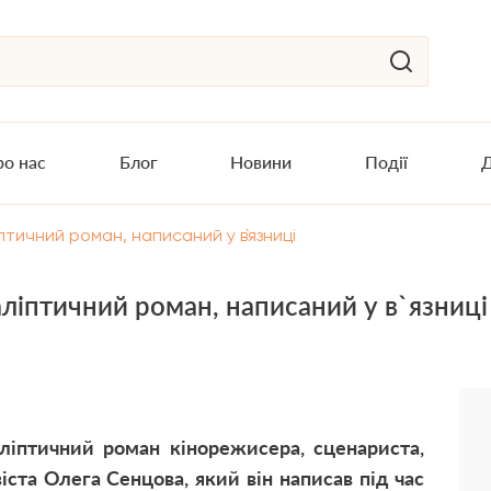
о нас
Блог
Новини
Події
Д
тичний роман, написаний у в`язниці
ліптичний роман, написаний у в`язниці
аліптичний роман кінорежисера, сценариста,
ста Олега Сенцова, який він написав під час