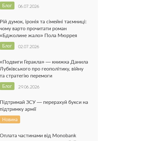
Блог
06.07.2026
Рій думок, іронія та сімейні таємниці:
чому варто прочитати роман
«Бджолине жало» Пола Мюррея
Блог
02.07.2026
«Подвиги Геракла» — книжка Данила
Лубківського про геополітику, війну
та стратегію перемоги
Блог
29.06.2026
Підтримай ЗСУ — перерахуй букси на
підтримку армії
Новина
Оплата частинами від Monobank