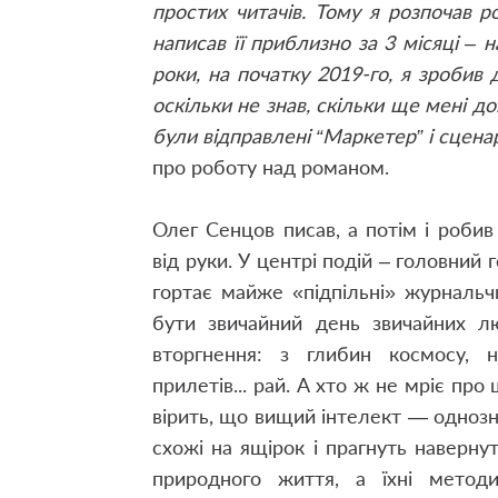
простих читачів. Тому я розпочав
написав її приблизно за 3 місяці – н
роки, на початку 2019-го, я зробив 
оскільки не знав, скільки ще мені д
були відправлені “Маркетер” і сценар
про роботу над романом.
Олег Сенцов писав, а потім і роби
від руки. У центрі подій – головний 
гортає майже «підпільні» журнальч
бути звичайний день звичайних лю
вторгнення: з глибин космосу, н
прилетів... рай. А хто ж не мріє пр
вірить, що вищий інтелект — одноз
схожі на ящірок і прагнуть наверн
природного життя, а їхні метод