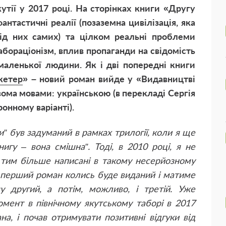
кутії у 2017 році. На сторінках книги «
Другу
фантастичні реалії (позаземна цивілізація, яка
ід них самих) та цілком реальні проблеми
абораціонізм, вплив пропаганди на свідомість
маленької людини. Як і дві попередні книги
кетер
» – новий роман вийде у «Видавництві
ома мовами: українською (в перекладі Сергія
онному варіанті).
” був задуманий в рамках трилогії, коли я ще
книгу – вона смішна”. Тоді, в 2010 році, я не
, тим більше написані в такому несерйозному
о перший роман колись буде виданий і матиме
у другий, а потім, можливо, і третій. Уже
омент в північному якутському таборі в 2017
на, і почав отримувати позитивні відгуки від