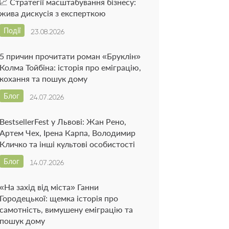
📈 Стратегії масштабування бізнесу:
жива дискусія з експерткою
Події
23.08.2026
5 причин прочитати роман «Бруклін»
Колма Тойбіна: історія про еміграцію,
кохання та пошук дому
Блог
24.07.2026
BestsellerFest у Львові: Жан Рено,
Артем Чех, Ірена Карпа, Володимир
Кличко та інші культові особистості
Блог
14.07.2026
«На захід від міста» Ганни
Городецької: щемка історія про
самотність, вимушену еміграцію та
пошук дому