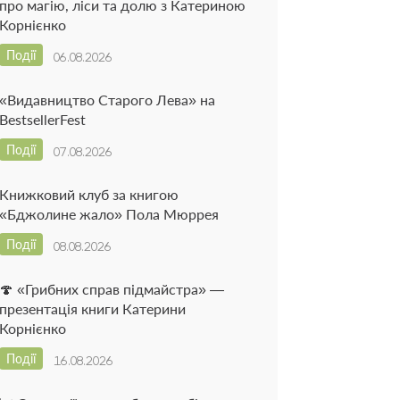
про магію, ліси та долю з Катериною
Корнієнко
Події
06.08.2026
«Видавництво Старого Лева» на
BestsellerFest
Події
07.08.2026
Книжковий клуб за книгою
«Бджолине жало» Пола Мюррея
Події
08.08.2026
🍄 «Грибних справ підмайстра» —
презентація книги Катерини
Корнієнко
Події
16.08.2026