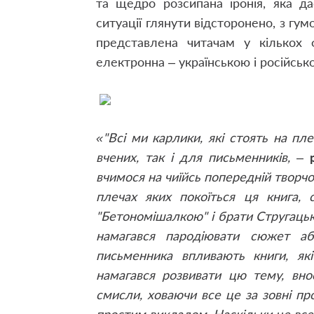
та щедро розсипана іронія, яка да
ситуації глянути відсторонено, з гум
представлена читачам у кількох 
електронна – українською і російськ
«"Всі ми карлики, які стоять на пл
вчених, так і для письменників,
–
вчимося на чиїйсь попередній творчо
плечах яких покоїться ця книга,
"Бетономішалкою" і брати Стругацькі
намагався пародіювати сюжет а
письменника впливають книги, які
намагався розвивати цю тему, внос
смисли, ховаючи все це за зовні п