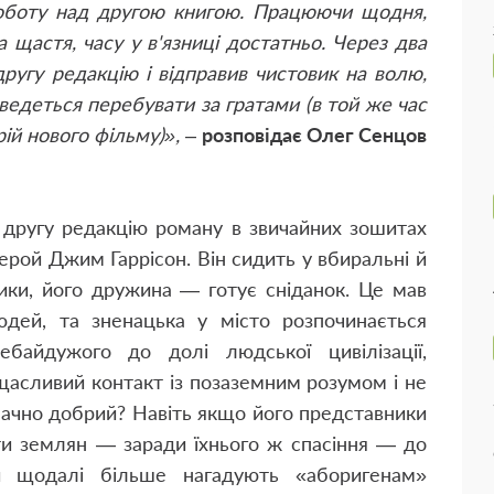
 роботу над другою книгою. Працюючи щодня,
а щастя, часу у в'язниці достатньо. Через два
другу редакцію і відправив чистовик на волю,
оведеться перебувати за гратами (в той же час
ій нового фільму)»,
–
розповідає Олег Сенцов
в другу редакцію роману в звичайних зошитах
герой Джим Гаррісон. Він сидить у вбиральні й
ики, його дружина — готує сніданок. Це мав
дей, та зненацька у місто розпочинається
ебайдужого до долі людської цивілізації,
о щасливий контакт із позаземним розумом і не
начно добрий? Навіть якщо його представники
ути землян — заради їхнього ж спасіння — до
и щодалі більше нагадують «аборигенам»