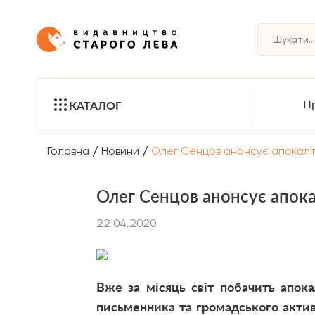
Пр
КАТАЛОГ
/
/
Головна
Новини
Олег Сенцов анонсує апокаліп
Олег Сенцов анонсує апока
22.04.2020
Вже за місяць світ побачить апок
письменника та громадського активі