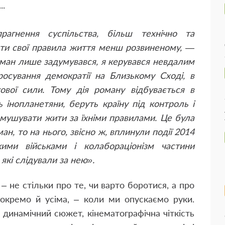
..
гнення суспільства, більш технічно та
зати свої правила життя менш розвиненому, —
ан лише задумувався, я керувався невдалим
осування демократії на Близькому Сході, в
кової сили. Тому дія роману відбувається в
 інопланетяни, беруть країну під контроль і
мушувати жити за їхніми правилами. Це була
ан, то на нього, звісно ж, вплинули події 2014
ими військами і колабораціонізм частини
 які слідували за нею».
 не стільки про те, чи варто боротися, а про
окремо й усіма, – коли ми опускаємо руки.
динамічний сюжет, кінематографічна чіткість