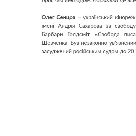
простим викладом. Наскільки це все 
Олег Сенцов
– український кінореж
імені Андрія Сахарова за свобод
Барбари Ґолдсміт «Свобода писат
Шевченка. Був незаконно ув’язнений
засуджений російським судом до 20 р