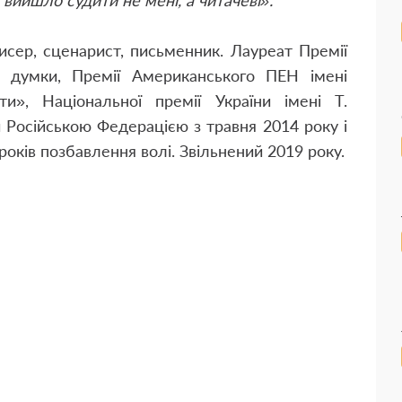
вийшло судити не мені, а читачеві».
исер, сценарист, письменник. Лауреат Премії
у думки, Премії Американського ПЕН імені
и», Національної премії України імені Т.
 Російською Федерацією з травня 2014 року і
оків позбавлення волі. Звільнений 2019 року.