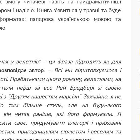
є змогу читачеві навіть на найдраматичніші
ором і надією. Книга з’явиться у травні та буде
форматах: паперова українською мовою та
ою.
ечах у велетнів" – ця фраза підходить як для
розповідає автор
. –
Всі ми відштовхуємося і
сті. Прабатьками цього роману, велетнями, на
 стали перш за все Рей Бредбері зі своєю
 з "Другим нашестям марсіян". Звичайно, я не
бо тим більше стиль, але на будь-якого
 він читав раніше, які його формували. Я
ити своє, придумувати алегорії і приховані
ростим, пригодницьким сюжетом і веселим та