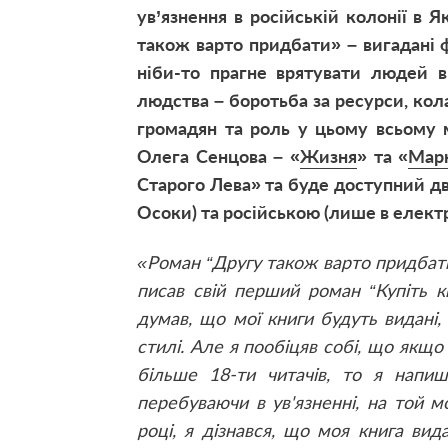
ув’язнення в російській колонії в Я
також варто придбати
» – вигадані 
ніби-то прагне врятувати людей в
людства – боротьба за ресурси, кол
громадян та роль у цьому всьому 
Олега Сенцова – «
Жизня
» та «
Мар
Старого Лева» та буде доступний дв
Осоки) та російською (лише в електр
«Роман “Другу також варто придбати
писав свій перший роман
“Купіть 
думав, що мої книги будуть видані
стилі. Але я пообіцяв собі, що якщ
більше 18-ти читачів, то я напиш
перебуваючи в ув'язненні, на той м
році, я дізнався, що моя книга вида