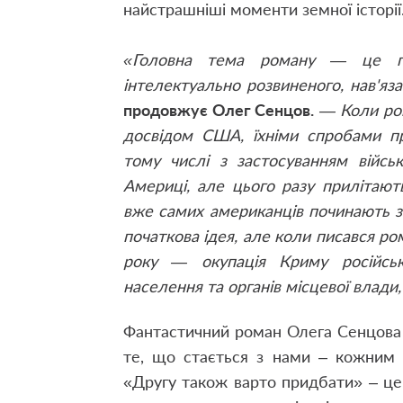
найстрашніші моменти земної історії.
«Головна тема роману — це пра
інтелектуально розвиненого, нав'я
продовжує Олег Сенцов.
— Коли ром
досвідом США, їхніми спробами пр
тому числі з застосуванням війсь
Америці, але цього разу прилітають
вже самих американців починають з
початкова ідея, але коли писався ром
року — окупація Криму російськ
населення та органів місцевої влади,
Фантастичний роман Олега Сенцова –
те, що стається з нами – кожним 
«Другу також варто придбати» – це 