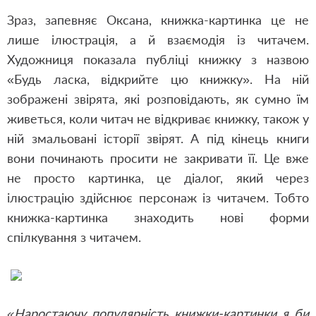
Зраз, запевняє Оксана, книжка-картинка це не
лише ілюстрація, а й взаємодія із читачем.
Художниця показала публіці книжку з назвою
«Будь ласка, відкрийте цю книжку». На ній
зображені звірята, які розповідають, як сумно їм
живеться, коли читач не відкриває книжку, також у
ній змальовані історії звірят. А під кінець книги
вони починають просити не закривати її. Це вже
не просто картинка, це діалог, який через
ілюстрацію здійснює персонаж із читачем. Тобто
книжка-картинка знаходить нові форми
спілкування з читачем.
«Наростаючу популярність книжки-картинки я би