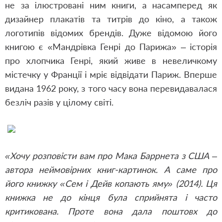
не за ілюстровані ним книги, а насамперед як
дизайнер плакатів та титрів до кіно, а також
логотипів відомих брендів. Дуже відомою його
книгою є «Мандрівка Генрі до Парижа» – історія
про хлопчика Генрі, який живе в невеличкому
містечку у Франції і мріє відвідати Париж. Вперше
видана 1962 року, з того часу вона перевидавалася
безліч разів у цілому світі.
«Хочу розповісти вам про Мака Баррнета з США –
автора неймовірних книг-картинок. А саме про
його книжку «Сем і Дейв копають яму» (2014). Ця
книжка не до кінця була сприйнята і часто
критикована. Проте вона дала поштовх до