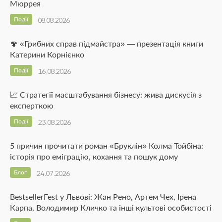
Мюррея
Події
08.08.2026
🍄 «Грибних справ підмайстра» — презентація книги
Катерини Корнієнко
Події
16.08.2026
📈 Стратегії масштабування бізнесу: жива дискусія з
експерткою
Події
23.08.2026
5 причин прочитати роман «Бруклін» Колма Тойбіна:
історія про еміграцію, кохання та пошук дому
Блог
24.07.2026
BestsellerFest у Львові: Жан Рено, Артем Чех, Ірена
Карпа, Володимир Кличко та інші культові особистості