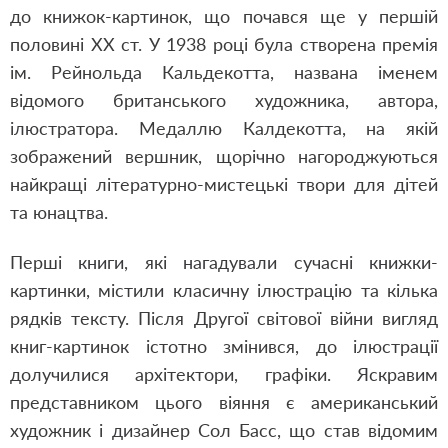
до книжок-картинок, що почався ще у першій
половині ХХ ст. У 1938 році була створена премія
ім. Рейнольда Кальдекотта, названа іменем
відомого британського художника, автора,
ілюстратора. Медаллю Калдекотта, на якій
зображений вершник, щорічно нагороджуються
найкращі літературно-мистецькі твори для дітей
та юнацтва.
Перші книги, які нагадували сучасні книжки-
картинки, містили класичну ілюстрацію та кілька
рядків тексту. Після Другої світової війни вигляд
книг-картинок істотно змінився, до ілюстрації
долучилися архітектори, графіки. Яскравим
представником цього віяння є американський
художник і дизайнер Сол Басс, що став відомим