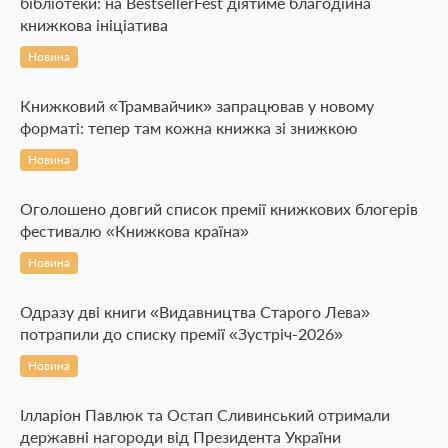
бібліотеки: на BestsellerFest діятиме благодійна
книжкова ініціатива
Новина
Книжковий «Трамвайчик» запрацював у новому
форматі: тепер там кожна книжка зі знижкою
Новина
Оголошено довгий список премії книжкових блогерів
фестивалю «Книжкова країна»
Новина
Одразу дві книги «Видавництва Старого Лева»
потрапили до списку премії «Зустріч-2026»
Новина
Ілларіон Павлюк та Остап Сливинський отримали
державні нагороди від Президента України