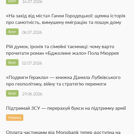
Блог
14.07.2026
«На захід від міста» Ганни Городецької: щемка історія
про самотність, вимушену еміграцію та пошук дому
Блог
06.07.2026
Рій думок, іронія та сімейні таємниці: чому варто
прочитати роман «Бджолине жало» Пола Мюррея
Блог
02.07.2026
«Подвиги Геракла» — книжка Данила Лубківського
про геополітику, війну та стратегію перемоги
Блог
29.06.2026
Підтримай ЗСУ — перерахуй букси на підтримку армії
Новина
Оплата частинами від Monobank тепер доступна на