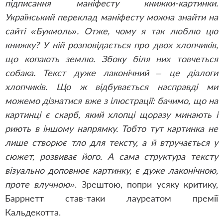
підписання маніфесту книжки-картинки.
Український переклад маніфесту можна знайти на
сайті «Букмоль». Отже, чому я так люблю цю
книжку? У ній розповідається про двох хлопчиків,
що копають землю. Збоку біля них товчеться
собака. Текст дуже лаконічний – це діалоги
хлопчиків. Що ж відбувається насправді ми
можемо дізнатися вже з ілюстрації: бачимо, що на
картинці є скарб, який хлопці щоразу минають і
риють в іншому напрямку. Тобто тут картинка не
лише створює тло для тексту, а й втручається у
сюжет, розвиває його. А сама структура тексту
візуально доповнює картинку, є дуже лаконічною,
проте влучною»
. Зрештою, попри усяку критику,
Баррнетт став-таки лауреатом премії
Кальдекотта.