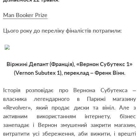
Man
B
ooker
P
rize
Цього року до переліку фіналістів потрапили:
Віржині Депант (Франція), «Вернон Субутекс 1»
(Vernon Subutex 1), переклад – Френк Вінн.
Історія розповідає про Вернона Субутекса –
власника легендарного в Парижі магазину
«Revolver», який продає диски та вініл. Але з
активним використанням інтернету, бізнес
занепадає і Вернон змушений закрити магазин,
витратити усі збереження, аби вижити, і врешті