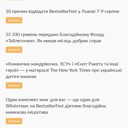
10 причин відвідати BestsellerFest у Львові 7-9 серпня
Новина
55 330 гривень передано Благодійному Фонду
«Таблеточки». Як минув місяць добрих справ
Новина
«Книжечка-мандрівочка. ЗСУ» і «Єнот Ракета та інші
герої» — у матеріалі The New York Times про українські
дитячі книжки
Новина
Один комплект книг для вас — ще один для
бібліотеки: на BestsellerFest діятиме благодійна
книжкова ініціатива
Новина