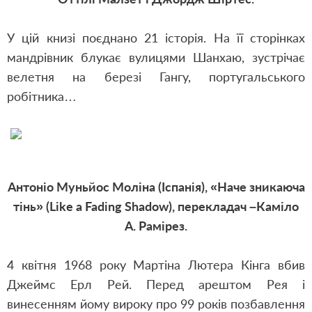
У цій книзі поєднано 21 історія. На її сторінках
мандрівник блукає вулицями Шанхаю, зустрічає
велетня на березі Гангу, португальського
робітника…
Антоніо Муньйос Моліна (Іспанія), «Наче зникаюча
тінь» (Like a Fading Shadow), перекладач –Каміло
А. Рамірез.
4 квітня 1968 року Мартіна Лютера Кінга вбив
Джеймс Ерл Рей. Перед арештом Рея і
винесенням йому вироку про 99 років позбавлення