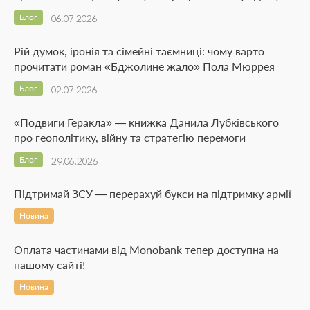
Блог
06.07.2026
Рій думок, іронія та сімейні таємниці: чому варто
прочитати роман «Бджолине жало» Пола Мюррея
Блог
02.07.2026
«Подвиги Геракла» — книжка Данила Лубківського
про геополітику, війну та стратегію перемоги
Блог
29.06.2026
Підтримай ЗСУ — перерахуй букси на підтримку армії
Новина
Оплата частинами від Monobank тепер доступна на
нашому сайті!
Новина