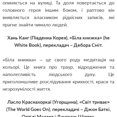
опиняється на вулиці. Та доля повертається до
головного героя іншим боком, і раптово він
виявляється власником рідкісних записів, які
прагне знайти чимало людей.
Хань Канг (Південна Корея), «Біла книжка» (he
White Book), перекладач – Дебора Сміт.
«Біла книжка» – це свого роду медитація на
кольорі. Це книга про траур, відродження та
наполегливість людського духу. Це
приголомшливе розслідування крихкості, краси та
незрозумілості життя.
Ласло Краснахоркаї (Угорщина), «Світ триває»
(The World Goes On), перекладачі – Джон Баткі,
Оттілі Малзет і Джордж Шіртес.