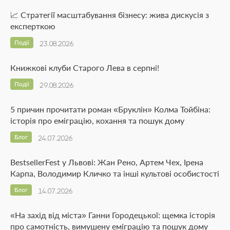
📈 Стратегії масштабування бізнесу: жива дискусія з
експерткою
Події
23.08.2026
Книжкові клуби Старого Лева в серпні!
Події
29.08.2026
5 причин прочитати роман «Бруклін» Колма Тойбіна:
історія про еміграцію, кохання та пошук дому
Блог
24.07.2026
BestsellerFest у Львові: Жан Рено, Артем Чех, Ірена
Карпа, Володимир Кличко та інші культові особистості
Блог
14.07.2026
«На захід від міста» Ганни Городецької: щемка історія
про самотність, вимушену еміграцію та пошук дому