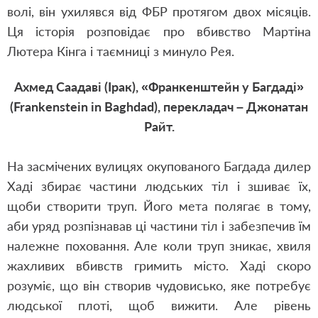
волі, він ухилявся від ФБР протягом двох місяців.
Ця історія розповідає про вбивство Мартіна
Лютера Кінга і таємниці з минуло Рея.
Ахмед Саадаві (Ірак), «Франкенштейн у Багдаді»
(Frankenstein in Baghdad), перекладач – Джонатан
Райт.
На засмічених вулицях окупованого Багдада дилер
Хаді збирає частини людських тіл і зшиває їх,
щоби створити труп. Його мета полягає в тому,
аби уряд розпізнавав ці частини тіл і забезпечив їм
належне поховання. Але коли труп зникає, хвиля
жахливих вбивств гримить місто. Хаді скоро
розуміє, що він створив чудовисько, яке потребує
людської плоті, щоб вижити. Але рівень