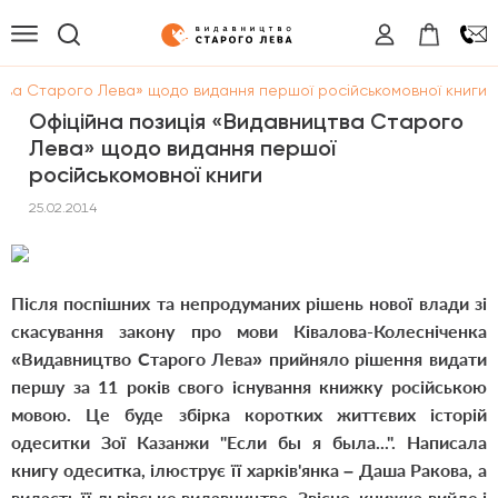
цтва Старого Лева» щодо видання першої російськомовної книги
Офіційна позиція «Видавництва Старого
Лева» щодо видання першої
російськомовної книги
25.02.2014
Після поспішних та непродуманих рішень нової влади зі
скасування закону про мови Ківалова-Колесніченка
«Видавництво Старого Лева» прийняло рішення видати
першу за 11 років свого існування книжку російською
мовою. Це буде збірка
коротких життєвих
історій
одеситки Зої Казанжи "Если бы я была...". Написала
книгу одеситка, ілюструє її харків'янка – Даша Ракова, а
видасть її львівське видавництво. Звісно, книжка вийде і