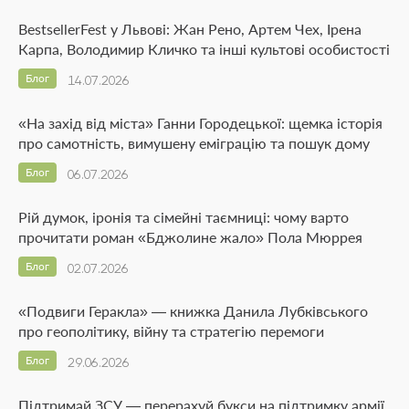
BestsellerFest у Львові: Жан Рено, Артем Чех, Ірена
Карпа, Володимир Кличко та інші культові особистості
Блог
14.07.2026
«На захід від міста» Ганни Городецької: щемка історія
про самотність, вимушену еміграцію та пошук дому
Блог
06.07.2026
Рій думок, іронія та сімейні таємниці: чому варто
прочитати роман «Бджолине жало» Пола Мюррея
Блог
02.07.2026
«Подвиги Геракла» — книжка Данила Лубківського
про геополітику, війну та стратегію перемоги
Блог
29.06.2026
Підтримай ЗСУ — перерахуй букси на підтримку армії