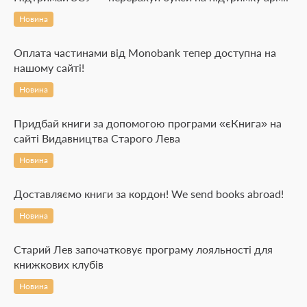
Новина
Оплата частинами від Monobank тепер доступна на
нашому сайті!
Новина
Придбай книги за допомогою програми «єКнига» на
сайті Видавництва Старого Лева
Новина
Доставляємо книги за кордон! We send books abroad!
Новина
Старий Лев започатковує програму лояльності для
книжкових клубів
Новина