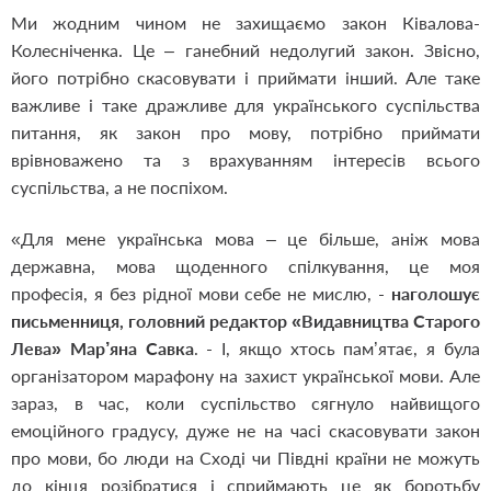
Ми жодним чином не захищаємо закон Ківалова-
Колесніченка. Це – ганебний недолугий закон. Звісно,
його потрібно скасовувати і приймати інший. Але таке
важливе і таке дражливе для українського суспільства
питання, як закон про мову, потрібно приймати
врівноважено та з врахуванням інтересів всього
суспільства, а не поспіхом.
«Для мене українська мова – це більше, аніж мова
державна, мова щоденного спілкування, це моя
професія, я без рідної мови себе не мислю, -
наголошує
письменниця, головний редактор «Видавництва Старого
Лева» Мар’яна Савка
. - І, якщо хтось пам’ятає, я була
організатором марафону на захист української мови. Але
зараз, в час, коли суспільство сягнуло найвищого
емоційного градусу, дуже не на часі скасовувати закон
про мови, бо люди на Сході чи Півдні країни не можуть
до кінця розібратися і сприймають це як боротьбу