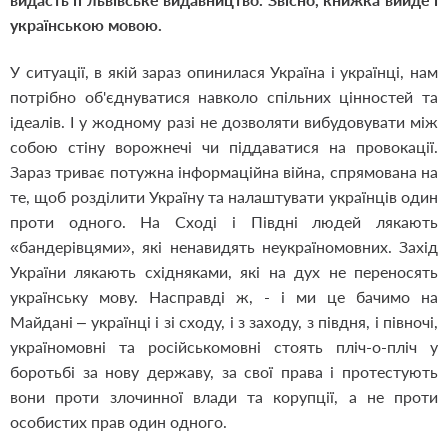
українською мовою.
У ситуації, в якій зараз опинилася Україна і українці, нам
потрібно об'єднуватися навколо спільних цінностей та
ідеалів. І у жодному разі не дозволяти вибудовувати між
собою стіну ворожнечі чи піддаватися на провокації.
Зараз триває потужна інформаційна війна, спрямована на
те, щоб розділити Україну та налаштувати українців один
проти одного. На Сході і Півдні людей лякають
«бандерівцями», які ненавидять неукраїномовних. Захід
України лякають східняками, які на дух не переносять
українську мову. Насправді ж, - і ми це бачимо на
Майдані – українці і зі сходу, і з заходу, з півдня, і півночі,
україномовні та російськомовні стоять пліч-о-пліч у
боротьбі за нову державу, за свої права і протестують
вони проти злочинної влади та корупції, а не проти
особистих прав один одного.