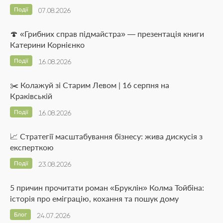
Події
07.08.2026
🍄 «Грибних справ підмайстра» — презентація книги
Катерини Корнієнко
Події
16.08.2026
✂️ Колажуй зі Старим Левом | 16 серпня на
Краківській
Події
16.08.2026
📈 Стратегії масштабування бізнесу: жива дискусія з
експерткою
Події
23.08.2026
5 причин прочитати роман «Бруклін» Колма Тойбіна:
історія про еміграцію, кохання та пошук дому
Блог
24.07.2026