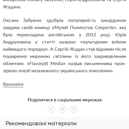
Жадана.
Оксана Забужко здобула популярність закордоном
завдяки своїй книжці «Музей Покинутих Секретів», яка
була перекладена англійською у 2012 році. Юрія
Андруховича у статті названо «культурним воїном
найвищого порядку». А Сергій Жадан став відомим після
поширення мережею світлини із його закривавленим
обличчям. «Flavorpill Media» назвав письменника «рок-
зіркою поезії незалежного українського покоління».
flavorwire
Поділитися в соціальних мережах
Рекомендовані матеріали