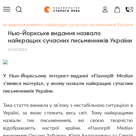
ьке видання назвало найкращих сучасних письменників України
Нью-Йоркське видання назвало
найкращих сучасних письменників України
14.03.2014
У Нью-Йорксьому інтернет-виданні «Flavorpill Media»
з’явився матеріал, у якому назвали найкращих сучасних
письменників України.
Така стаття виникла у зв’язку з нестабільною ситуацією в
Україні, за якою стежить весь світ. Тому найкращими
назвали тих письменників, які своєю творчістю
відображають настрої країни. «Flavorpill Media»
виокремив Оксану Забужко, Юрія Андруховича та Сергія