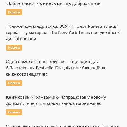
«Таблеточки». Як минув місяць добрих справ
Новина
«Книжечка-мандрівочка. ЗСУ» і «Єнот Ракета та інші
герої» — у матеріалі The New York Times про українські
дитячі книжки
Новина
Один комплект книг для вас — ще один для
бібліотеки: на BestsellerFest діятиме благодійна
книжкова ініціатива
Новина
Книжковий «Трамвайчик» запрацював у новому
форматі: тепер там кожна книжка зі знижкою
Новина
Оголошено довгий список премії книжкових блогерів