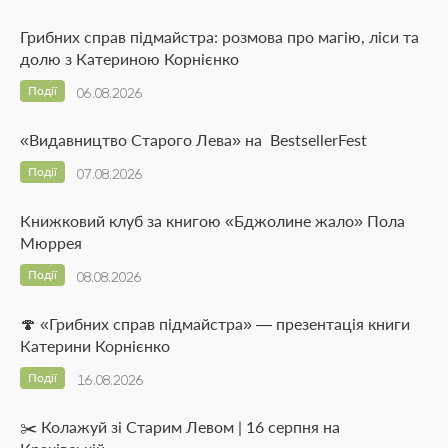
Грибних справ підмайстра: розмова про магію, ліси та
долю з Катериною Корнієнко
Події
06.08.2026
«Видавництво Старого Лева» на BestsellerFest
Події
07.08.2026
Книжковий клуб за книгою «Бджолине жало» Пола
Мюррея
Події
08.08.2026
🍄 «Грибних справ підмайстра» — презентація книги
Катерини Корнієнко
Події
16.08.2026
✂️ Колажуй зі Старим Левом | 16 серпня на