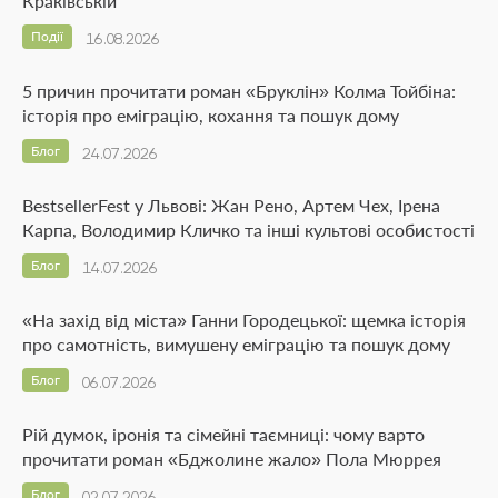
Краківській
Події
16.08.2026
5 причин прочитати роман «Бруклін» Колма Тойбіна:
історія про еміграцію, кохання та пошук дому
Блог
24.07.2026
BestsellerFest у Львові: Жан Рено, Артем Чех, Ірена
Карпа, Володимир Кличко та інші культові особистості
Блог
14.07.2026
«На захід від міста» Ганни Городецької: щемка історія
про самотність, вимушену еміграцію та пошук дому
Блог
06.07.2026
Рій думок, іронія та сімейні таємниці: чому варто
прочитати роман «Бджолине жало» Пола Мюррея
Блог
02.07.2026