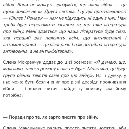
війна. Вони не можуть зрозуміти, що наша війна — це
щось зовсім не як Друга світова. І ці дві протилежності
— Юнгер і Ремарк — нам не підходить ні один з них. Нам
треба буде переломити загалом те, що таке література
про війну. Мені здається, що наша література буде тією,
яка перший раз пояснить всім, що антивоєнний і
антимілітарний — це різні речі. І нам потрібна література
антивоєнна, а не антимілітарна».
Олена Мокренчук додає до цієї розмови:
«Я думаю, що,
можливо, такого роману в нас не буде. Можливо, це буде
група різних текстів саме про цю війну».
На її думку, у
нас може бути безліч книг про різні досвіди проживання
війни — і кожен читач знайде ту книжку, яка йому
потрібна.
— Поради про те, як варто писати про війну.
Олена Максименко радить просто писати нотатки, аби