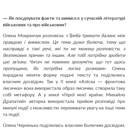
— Як поєднувати факти та вимисел у сучасній літературі
військових та про військових?
Олена Мокренчук розповіла:
«Треба тримати баланс між
правдою і вимислом. Ця тема дуже болюча, тому що
насправді є такі речі, які ти не можеш розповісти, з
безпекових причин та інших. Але тобі потрібно зробити
цю зв'язку. Читач не повинен зрозуміти, що тут щось
пропущено, бо потрібна логіка розмови».
Олена
порадила міняти форму подачі тексту та поділились
власним досвідом. Так у її книзі «Аліска — фронтова
лисичка» вона використала образ лисички, створила таку
собі метафору. А у книзі «Герої моєї країни: Михайло
Драпатий» авторка використала прийом розповіді про
минулі події з можливістю перемикати увагу на інші теми
та події.
Олена Чернінька поділились власним болючим досвідом.