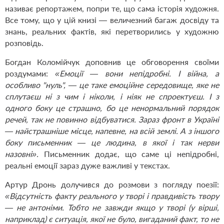
називає репортажем, попри те, що сама історія художня.
Все тому, що у цій книзі — величезний багаж досвіду та
знань, реальних фактів, які перетворились у художню
розповідь.
Богдан Коломійчук доповнив це обговорення своїми
роздумами:
«Емоції — вони непідробні. І війна, а
особливо "нуль", — це таке емоційне середовище, яке не
сплутаєш ні з чим і ніколи, і ніяк не спроектуєш. І з
одного боку це страшно, бо це ненормальний порядок
речей, так не повинно відбуватися. Зараз фронт в Україні
— найстрашніше місце, напевне, на всій землі. А з іншого
боку письменник — це людина, в якої і так нерви
назовні».
Письменник додає, що саме ці непідробні,
реальні емоції зараз дуже важливі у текстах.
Артур Дронь долучився до розмови з погляду поезії:
«Відсутність факту реального у творі і правдивість твору
— не антоніми. Тобто не завжди якщо у творі (у вірші,
наприклад) є ситуація, якої не було, вигаданий факт, то не