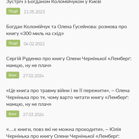
Зустріч з Богданом Коломійчуком у Києві
Події
21.05.2023
Богдан Коломійчук та Олена Гусейнова: розмова про
книгу «300 миль на схід»
Події
04.02.2022
Сергій Руденко про книгу Олени Чернінької «Лемберґ:
мамцю, ну не плач»
Блог
27.02.2024
«Це книга про травму війни і як її пережити», – Олена
Чернінька про те, чому варто читати книгу «Лемберґ:
мамцю, ну не плач»
Блог
27.03.2024
«…є книги, повз які не можна проходити», – Юлія
Чернінька про книгу Олени Чернінької «Лемберґ: