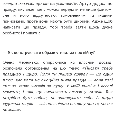
завжди означає, що він неправдивий»
. Артур додає, що
правду, яку знає поет, можна передати не лише фактом,
але й його відсутністю, замовченням та іншими
прийомами, проте вони мають бути щирими. Адже щоб
написати цю правду, тобі треба взяти щось дуже
особисте і приватне.
— Як конструювати образи у текстах про війну?
Олена Чернінька, опираючись на власний досвід,
розпочала обговорення на цю тему:
«Писати треба
правдиво і щиро. Коли ти пишеш правду — це один
плюс, але коли це емоційно щира правда — вона тоді
сильно хапає читачів за душу. У моїй книзі є і веселі
моменти, і такі, що викликають сльози у читачів. Тож
потрібно бути собою, не зраджувати себе. А щодо
художніх творів — звісно, я ніколи не пишу про те, чого я
не знаю».