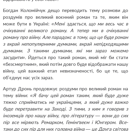
Богдан Коломійчук дещо переводить тему розмови до
роздумів про великий воєнний роман та те, яким він
може бути в Україні:
«Мені здається, що ми весь час в
очікуванні великого роману. А тепер ми в очікуванні
роману про війну. Але парадокс в тому, що це буде роман
з вкрай непопулярними думками, вкрай непідходящими
думками. З такими думками, які ми зараз можемо
засудити».
Йдеться про такий роман, який міг би стати
«безсмертним», який потім довго буде відображати нашу
війну, цей важкий етап невизначеності, бо це те, що
обʼєднує нас усіх зараз.
Артур Дронь продовжує роздуми про великий роман на
тему війни:
«Я бачу цей роман таким, який буде дуже
тяжко сприйматись не українцями, а який дуже важко
буде перетравити на Заході. З тими, з ким я говорив з
іноземців про нашу війну, про літературу — вони до сих
пір все міряють Ремарком, Гемінґвеєм і Юнгером. Все-
таки до сих пір для них головна війна — це Друга світова