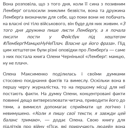
Вона розповіла, що з того дня, коли її сина з позивним
Лемберґ оголосили зниклим безвісти, вона та дружина
Лемберґа визначили для себе, що поки вони не побачать
на власні очі тіло військового, він буде для них живим.
«З
того дня дружина пише листи Лемберґу, а я почала
писати пости у Фейсбук під хештегом
#ЛемберґМамцюНуНеПлач. Власне це його фраза».
Під
цим хетштегом були різні оповідки про Лемберґа — саме
з них постала книга Олени Чернінької «Лемберґ: мамцю,
ну не плач».
Олена Максименко поділилась і своїми думками
стосовно поєднання фактів та вимеслу. Оскільки вона в
першу чергу журналістка, то на першому місці для неї
постають факти. На думку Олени, концентровані факти
повинні дещо витверезлювати читача, приводити його до
тями, а вимисел допомагає сприймати це логічно і
невимушено.
«Коли я пишу свої тексти, я завжди цей
баланс тримаю»
, — додає Олена. Свою книгу для
підлітків про війну «Пси, які приручають людей» вона