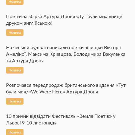
Новина
Поетична збірка Артура Дроня «Тут були ми» вийде
друком англійською!
Новина
На чеській будівлі написали поетичні рядки Вікторії
Амеліної, Максима Кривцова, Володимира Вакуленка
та Артура Дроня
Новина
Розпочався передпродаж британського видання «Тут
були ми»/«We Were Here» Артура Дроня
Новина
10 причин відвідати Фестиваль «Земля Поетів» у
Львові 9-10 листопада
Новина