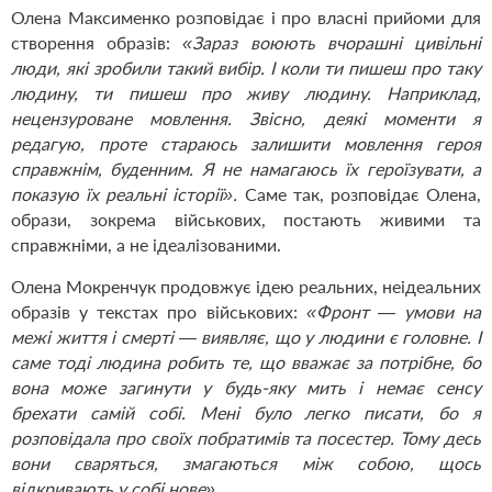
Олена Максименко розповідає і про власні прийоми для
створення образів:
«Зараз воюють вчорашні цивільні
люди, які зробили такий вибір. І коли ти пишеш про таку
людину, ти пишеш про живу людину. Наприклад,
нецензуроване мовлення. Звісно, деякі моменти я
редагую, проте стараюсь залишити мовлення героя
справжнім, буденним. Я не намагаюсь їх героїзувати, а
показую їх реальні історії».
Саме так, розповідає Олена,
образи, зокрема військових, постають живими та
справжніми, а не ідеалізованими.
Олена Мокренчук продовжує ідею реальних, неідеальних
образів у текстах про військових:
«Фронт — умови на
межі життя і смерті — виявляє, що у людини є головне. І
саме тоді людина робить те, що вважає за потрібне, бо
вона може загинути у будь-яку мить і немає сенсу
брехати самій собі. Мені було легко писати, бо я
розповідала про своїх побратимів та посестер. Тому десь
вони сваряться, змагаються між собою, щось
відкривають у собі нове».