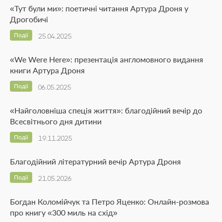
«Тут були ми»: поетичні читання Артура Дроня у
Дрогобичі
Події
25.04.2025
«We Were Here»: презентація англомовного видання
книги Артура Дроня
Події
06.05.2025
«Найголовніша спеція життя»: благодійний вечір до
Всесвітнього дня дитини
Події
19.11.2025
Благодійний літературний вечір Артура Дроня
Події
21.05.2026
Богдан Коломійчук та Петро Яценко: Онлайн-розмова
про книгу «300 миль на схід»