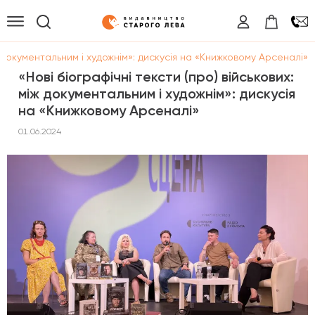
іж документальним і художнім»: дискусія на «Книжковому Арсеналі»
«Нові біографічні тексти (про) військових:
між документальним і художнім»: дискусія
на «Книжковому Арсеналі»
01.06.2024