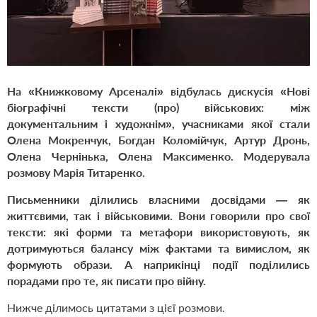
На «Книжковому Арсеналі» відбулась дискусія «Нові
біографічні тексти (про) військових: між
документальним і художнім», учасниками якої стали
Олена Мокренчук, Богдан Коломійчук, Артур Дронь,
Олена Чернінька, Олена Максименко. Модерувала
розмову Марія Титаренко.
Письменники ділились власними досвідами — як
життєвими, так і військовими. Вони говорили про свої
тексти: які форми та метафори використовують, як
дотримуються балансу між фактами та вимислом, як
формують образи. А наприкінці події поділились
порадами про те, як писати про війну.
Нижче ділимось цитатами з цієї розмови.