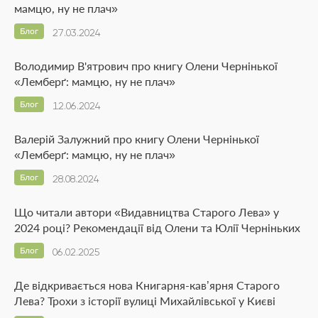
мамцю, ну не плач»
Блог
27.03.2024
Володимир В'ятрович про книгу Олени Чернінької
«Лемберґ: мамцю, ну не плач»
Блог
12.06.2024
Валерій Залужний про книгу Олени Чернінької
«Лемберґ: мамцю, ну не плач»
Блог
28.08.2024
Що читали автори «Видавництва Старого Лева» у
2024 році? Рекомендації від Олени та Юлії Черніньких
Блог
06.02.2025
Де відкривається нова Книгарня-кав’ярня Старого
Лева? Трохи з історії вулиці Михайлівської у Києві