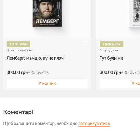
Паперова
Паперова
Олена Чернінька
Артур Дронь
Лемберґ: мамцю, ну не плач
Тут були ми
300.00 грн
+
30
буксів
300.00 грн
+
30
букс
У кошик
У к
Коментарі
Щоб залишити коментар, необхідно
авторизуватись