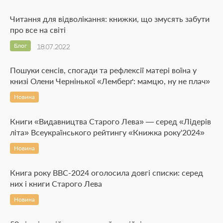
Читання для відволікання: книжки, що змусять забути
про все на світі
Блог
18.07.2022
Пошуки сенсів, спогади та рефлексії матері воїна у
книзі Олени Чернінької «Лемберґ: мамцю, ну не плач»
Новина
Книги «Видавництва Старого Лева» — серед «Лідерів
літа» Всеукраїнського рейтингу «Книжка року'2024»
Новина
Книга року BBC-2024 оголосила довгі списки: серед
них і книги Старого Лева
Новина