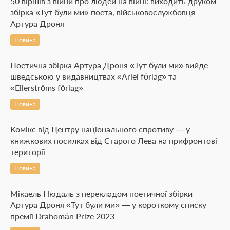
50 віршів з війни про людей на війні: виходить друком
збірка «Тут були ми» поета, військовослужбовця
Артура Дроня
Новина
Поетична збірка Артура Дроня «Тут були ми» вийде
шведською у видавництвах «Ariel förlag» та
«Ellerströms förlag»
Новина
Комікс від Центру національного спротиву — у
книжкових посилках від Старого Лева на прифронтові
території
Новина
Мікаель Нюдаль з перекладом поетичної збірки
Артура Дроня «Тут були ми» — у короткому списку
премії Drahomán Prize 2023