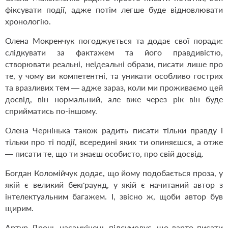
фіксувати події, адже потім легше буде відновлювати
хронологію.
Олена Мокренчук погоджується та додає свої поради:
слідкувати за фактажем та його правдивістю,
створювати реальні, неідеальні образи, писати лише про
те, у чому ви компетентні, та уникати особливо гострих
та вразливих тем — адже зараз, коли ми проживаємо цей
досвід, він нормальний, але вже через рік він буде
сприйматись по-іншому.
Олена Чернінька також радить писати тільки правду і
тільки про ті події, всередині яких ти опиняєшся, а отже
— писати те, що ти знаєш особисто, про свій досвід.
Богдан Коломійчук додає, що йому подобається проза, у
якій є великий бекґраунд, у якій є начитаний автор з
інтелектуальним багажем. І, звісно ж, щоби автор був
щирим.
Артур Дронь насамкінець підсумовує, що варто писати