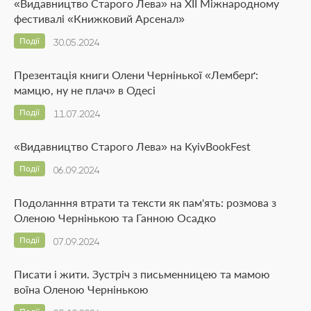
«Видавництво Старого Лева» на ХІІ Міжнародному
фестивалі «Книжковий Арсенал»
Події
30.05.2024
Презентація книги Олени Чернінької «Лемберґ:
мамцю, ну не плач» в Одесі
Події
11.07.2024
«Видавництво Старого Лева» на KyivBookFest
Події
06.09.2024
Подоланння втрати та тексти як пам'ять: розмова з
Оленою Чернінькою та Ганною Осадко
Події
07.09.2024
Писати і жити. Зустріч з письменницею та мамою
воїна Оленою Чернінькою