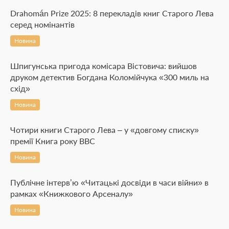
Drahomán Prize 2025: 8 перекладів книг Старого Лева
серед номінантів
Новина
Шпигунська пригода комісара Вістовича: вийшов
друком детектив Богдана Коломійчука «300 миль на
схід»
Новина
Чотири книги Старого Лева – у «довгому списку»
премії Книга року ВВС
Новина
Публічне інтерв’ю «Читацькі досвіди в часи війни» в
рамках «Книжкового Арсеналу»
Новина