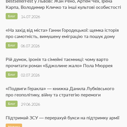
BestsellerFest у Львові: Жан Рено, Артем Чех, Ірена
Карпа, Володимир Кличко та інші культові особистості
Блог
14.07.2026
«На захід від міста» Ганни Городецької: щемка історія
про самотність, вимушену еміграцію та пошук дому
Блог
06.07.2026
Рій думок, іронія та сімейні таємниці: чому варто
прочитати роман «Бджолине жало» Пола Мюррея
Блог
02.07.2026
«Подвиги Геракла» — книжка Данила Лубківського
про геополітику, війну та стратегію перемоги
Блог
29.06.2026
Підтримай ЗСУ — перерахуй букси на підтримку армії
Новина