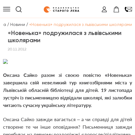
/
/
вна
Новини
«Новенька» подружилася з львівськими школярами
«Новенька» подружилася з львівськими
школярами
20.11.2012
Оксана Сайко разом зі своєю повістю «Новенька»
завершила свій невеликий тур книгозбірнями міста у
Львівській обласній бібліотеці для дітей. 19 листопада
зустріч із письменницею відвідали школярі, які залюбки
читають сучасну українську літературу.
Оксана Сайко завжди вагається – а чи справді для дітей
створене те чи інше оповідання? Письменниця завжди
перебуває на певному роздоріжжі «доросле/підліткове».