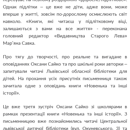
Однак підлітки – це вже не діти, адже вони, може
вперше у житті, зовсім по-дорослому осмислюють світ
навколо. «Книги, які читаєш у підлітковому віці,
залишаються з вами на все життя» - переконана
головний редактор «Видавництва Старого Лева»
Мар’яна Савка.
Про тягу до творчості, про реальне та вигадане в
оповіданнях Оксани Сайко та про шкільні роки авторки –
запитували читачі Львівської обласної бібліотеки для
дітей. На прохання усіх присутніх письменниця також
зачитала одне з оповідань книги «Новенька та інші
історії».
Це вже третя зустріч Оксани Сайко зі школярами в
рамках презентації книги «Новенька та інші історії». З
письменницею вже познайомились читачі Центральної
львівської дитячої бібліотеки (вул. Окуневського, 3) та