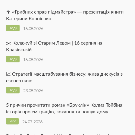
🍄 «Грибних справ підмайстра» — презентація книги
Катерини Корнієнко
Події
16.08.2026
✂️ Колажуй зі Старим Левом | 16 серпня на
Краківській
Події
16.08.2026
📈 Стратегії масштабування бізнесу: жива дискусія з
експерткою
Події
23.08.2026
5 причин прочитати роман «Бруклін» Колма Тойбіна:
історія про еміграцію, кохання та пошук дому
Блог
24.07.2026