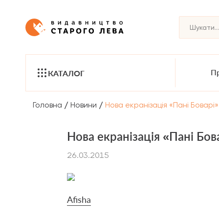
Пр
КАТАЛОГ
/
/
Головна
Новини
Нова екранізація «Пані Боварі»
Нова екранізація «Пані Бов
26.03.2015
Аfisha