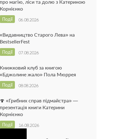
про магію, ліси та долю з Катериною
Корнієнко
Події
06.08.2026
«Видавництво Старого Лева» на
BestsellerFest
Події
07.08.2026
Книжковий клуб за книгою
«Бджолине жало» Пола Мюррея
Події
08.08.2026
🍄 «Грибних справ підмайстра» —
презентація книги Катерини
Корнієнко
Події
16.08.2026