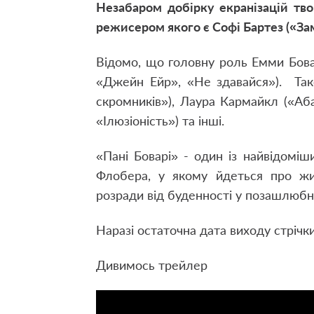
Незабаром добірку екранізацій тво
режисером якого є Софі Бартез («Зам
Відомо, що головну роль Емми Боварі
«Джейн Ейр», «Не здавайся»). Так
скромників»), Лаура Кармайкл («Аб
«Ілюзіоність») та інші.
«Пані Боварі» - один із найвідомі
Флобера, у якому йдеться про жит
розради від буденності у позашлюбни
Наразі остаточна дата виходу стрічк
Дивимось трейлер