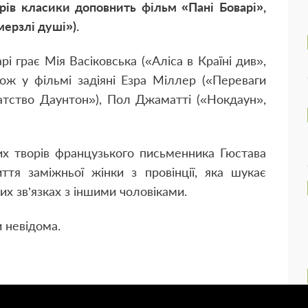
рів класики доповнить фільм «Пані Боварі»,
ерзлі душі»).
 грає Мія Васіковська («Аліса в Країні див»,
ож у фільмі задіяні Езра Міллер («Переваги
атство Даунтон»), Пол Джаматті («Нокдаун»,
ших творів французького письменника Гюстава
тя заміжньої жінки з провінції, яка шукає
х зв’язках з іншими чоловіками.
и невідома.