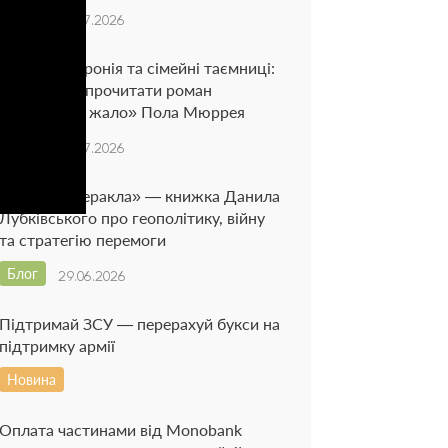
Блог
06.07.2026
Рій думок, іронія та сімейні таємниці:
чому варто прочитати роман
«Бджолине жало» Пола Мюррея
Блог
02.07.2026
«Подвиги Геракла» — книжка Данила
Лубківського про геополітику, війну
та стратегію перемоги
Блог
29.06.2026
Підтримай ЗСУ — перерахуй букси на
підтримку армії
Новина
Оплата частинами від Monobank