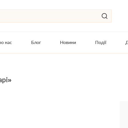
о нас
Блог
Новини
Події
Д
арі»