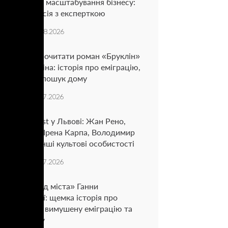
📈 Стратегії масштабування бізнесу:
жива дискусія з експерткою
Події
23.08.2026
5 причин прочитати роман «Бруклін»
Колма Тойбіна: історія про еміграцію,
кохання та пошук дому
Блог
24.07.2026
BestsellerFest у Львові: Жан Рено,
Артем Чех, Ірена Карпа, Володимир
Кличко та інші культові особистості
Блог
14.07.2026
«На захід від міста» Ганни
Городецької: щемка історія про
самотність, вимушену еміграцію та
пошук дому