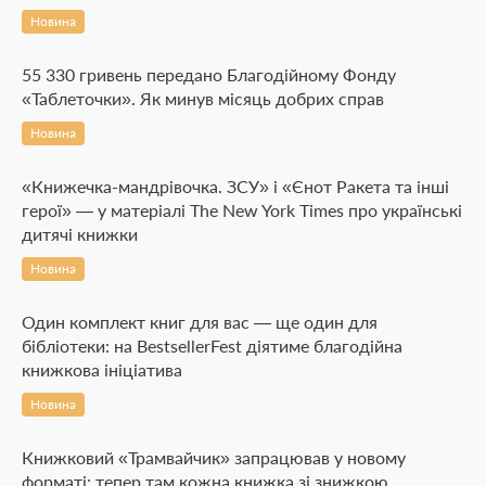
Новина
55 330 гривень передано Благодійному Фонду
«Таблеточки». Як минув місяць добрих справ
Новина
«Книжечка-мандрівочка. ЗСУ» і «Єнот Ракета та інші
герої» — у матеріалі The New York Times про українські
дитячі книжки
Новина
Один комплект книг для вас — ще один для
бібліотеки: на BestsellerFest діятиме благодійна
книжкова ініціатива
Новина
Книжковий «Трамвайчик» запрацював у новому
форматі: тепер там кожна книжка зі знижкою