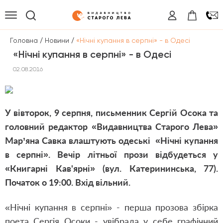
/
/
Головна
Новини
«Нічні купання в серпні» - в Одесі
«Нічні купання в серпні» - в Одесі
02.08.2016
У вівторок, 9 серпня, письменник Сергій Осока та
головний редактор «Видавництва Старого Лева»
Мар’яна Савка влаштують одеські «Нічні купання
в серпні». Вечір літньої прози відбудеться у
«Книгарні Кав'ярні» (вул. Катерининська, 77).
Початок о 19:00. Вхід вільний.
«Нічні купання в серпні» - перша прозова збірка
поета Сергія Осоки - увібрала у себе графічний