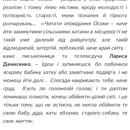
реалізм і тонку лінію містики, вроду молодості і
потворність старості, муки пізнання й гіркоту
розчарувань...
«Читати оповідання Осоки – наче
йти закинутими сільськими хатами в місцевості не
такій уже далекій від райцентру, але такій
відлюдненій, затертій, побляклій, наче край світу,
-
каже письменниця та телеведуча
Лариса
Денисенко
.
– Ідеш і зупиняєшся, бо побачила
яскраву бабину хатку або заквітчане подвір’я, і не
можеш йти далі… Спогади накривають тебе, наче
град, б’ють по голомозій голові, і ти раптом
починаєш плакати, хочеш обійняти цілий світ, і це
тільки тому, що не встигла, не могла обійняти ту
свою бабу, діда, хату, яблуню, старого собаку, те
своє життя».