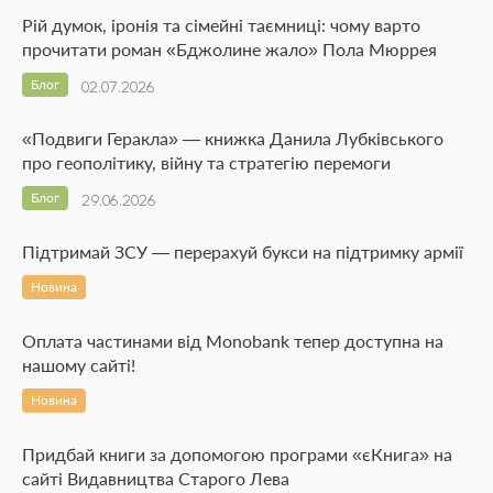
Рій думок, іронія та сімейні таємниці: чому варто
прочитати роман «Бджолине жало» Пола Мюррея
Блог
02.07.2026
«Подвиги Геракла» — книжка Данила Лубківського
про геополітику, війну та стратегію перемоги
Блог
29.06.2026
Підтримай ЗСУ — перерахуй букси на підтримку армії
Новина
Оплата частинами від Monobank тепер доступна на
нашому сайті!
Новина
Придбай книги за допомогою програми «єКнига» на
сайті Видавництва Старого Лева