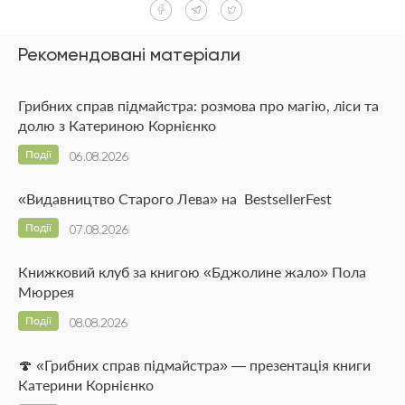
Рекомендовані матеріали
Грибних справ підмайстра: розмова про магію, ліси та
долю з Катериною Корнієнко
Події
06.08.2026
«Видавництво Старого Лева» на BestsellerFest
Події
07.08.2026
Книжковий клуб за книгою «Бджолине жало» Пола
Мюррея
Події
08.08.2026
🍄 «Грибних справ підмайстра» — презентація книги
Катерини Корнієнко