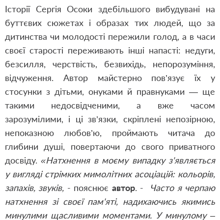
Історії Сергія Осоки здебільшого вибудувані на
буттєвих сюжетах і образах тих людей, що за
дитинства чи молодості пережили голод, а в часи
своєї старості переживають інші напасті: недуги,
безсилля, черствість, безвихідь, непорозуміння,
відчуження. Автор майстерно пов’язує їх у
стосунки з дітьми, онуками й правнуками — ще
такими недосвідченими, а вже часом
зарозумілими, і ці зв’язки, скріплені непозірною,
непоказною любов’ю, проймають читача до
глибини душі, повертаючи до свого приватного
досвіду.
«Натхнення в моєму випадку з'являється
у вигляді стрімких мимолітних асоціацій: кольорів,
запахів, звуків,
- пояснює
автор
. -
Часто я черпаю
натхнення зі своєї пам'яті, надихаючись якимись
минулими щасливими моментами. У минулому –