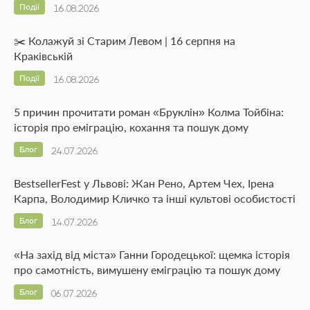
Події
16.08.2026
✂️ Колажуй зі Старим Левом | 16 серпня на
Краківській
Події
16.08.2026
5 причин прочитати роман «Бруклін» Колма Тойбіна:
історія про еміграцію, кохання та пошук дому
Блог
24.07.2026
BestsellerFest у Львові: Жан Рено, Артем Чех, Ірена
Карпа, Володимир Кличко та інші культові особистості
Блог
14.07.2026
«На захід від міста» Ганни Городецької: щемка історія
про самотність, вимушену еміграцію та пошук дому
Блог
06.07.2026