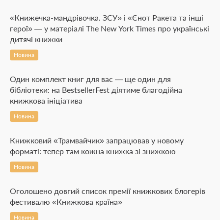
«Книжечка-мандрівочка. ЗСУ» і «Єнот Ракета та інші
герої» — у матеріалі The New York Times про українські
дитячі книжки
Новина
Один комплект книг для вас — ще один для
бібліотеки: на BestsellerFest діятиме благодійна
книжкова ініціатива
Новина
Книжковий «Трамвайчик» запрацював у новому
форматі: тепер там кожна книжка зі знижкою
Новина
Оголошено довгий список премії книжкових блогерів
фестивалю «Книжкова країна»
Новина