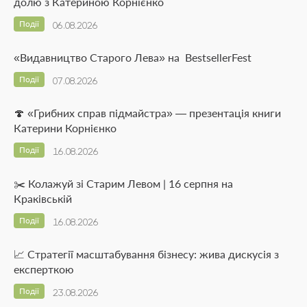
долю з Катериною Корнієнко
Події
06.08.2026
«Видавництво Старого Лева» на BestsellerFest
Події
07.08.2026
🍄 «Грибних справ підмайстра» — презентація книги
Катерини Корнієнко
Події
16.08.2026
✂️ Колажуй зі Старим Левом | 16 серпня на
Краківській
Події
16.08.2026
📈 Стратегії масштабування бізнесу: жива дискусія з
експерткою
Події
23.08.2026