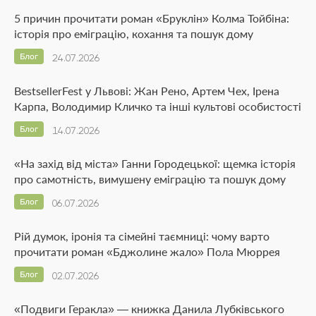
5 причин прочитати роман «Бруклін» Колма Тойбіна:
історія про еміграцію, кохання та пошук дому
Блог
24.07.2026
BestsellerFest у Львові: Жан Рено, Артем Чех, Ірена
Карпа, Володимир Кличко та інші культові особистості
Блог
14.07.2026
«На захід від міста» Ганни Городецької: щемка історія
про самотність, вимушену еміграцію та пошук дому
Блог
06.07.2026
Рій думок, іронія та сімейні таємниці: чому варто
прочитати роман «Бджолине жало» Пола Мюррея
Блог
02.07.2026
«Подвиги Геракла» — книжка Данила Лубківського