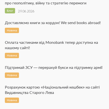
про геополітику, війну та стратегію перемоги
Блог
29.06.2026
Доставляємо книги за кордон! We send books abroad!
Новина
Оплата частинами від Monobank тепер доступна на
нашому сайті!
Новина
Підтримай ЗСУ — перерахуй букси на підтримку армії
Новина
Розрахунок картою «Національний кешбек» на сайті
Видавництва Старого Лева
Новина