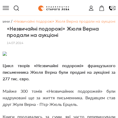
/
овини
«Незвичайні подорожі» Жюля Верна продали на аукціоні
«Незвичайні подорожі» Жюля Верна
продали на аукціоні
14.07.2014
Цикл творів «Незвичайні подорожі» французького
письменника Жюля Верна були продані на аукціоні за
277 тис. євро.
Майже 300 томів «Незвичайних подорожей» були
надруковані ще за життя письменника. Видавцем став
друг Жуля Верна - П'єр-Жюль Ерцель.
Книги продавались за суми, які часто перевищували