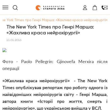
New York Times про Генрі Марша: «Жахлива краса нейрохірургії»
The New York Times про Генрі Марша:
«Жахлива краса нейрохірургії»
11.01.2016
Фото - Paolo Pellegrin: Gjinovefa Merxira після
операції
«Жахлива краса нейрохірургії» - The New York
Times опублікував репортаж про роботу одного із
найвідоміших нейрохірургів світу - Генрі Марша,
автора книги «Історії про життя, смерть і
нейрохірургію», що українською вийшла у ВСЛ.