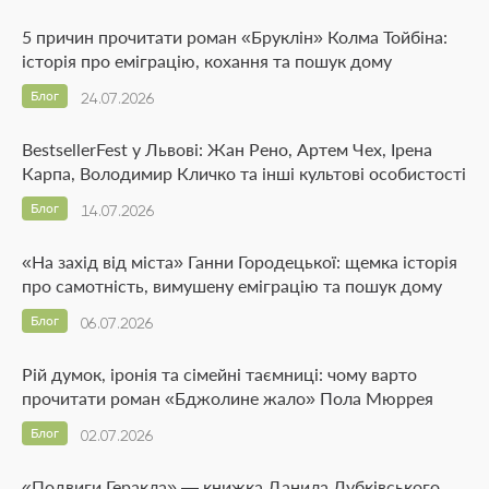
5 причин прочитати роман «Бруклін» Колма Тойбіна:
історія про еміграцію, кохання та пошук дому
Блог
24.07.2026
BestsellerFest у Львові: Жан Рено, Артем Чех, Ірена
Карпа, Володимир Кличко та інші культові особистості
Блог
14.07.2026
«На захід від міста» Ганни Городецької: щемка історія
про самотність, вимушену еміграцію та пошук дому
Блог
06.07.2026
Рій думок, іронія та сімейні таємниці: чому варто
прочитати роман «Бджолине жало» Пола Мюррея
Блог
02.07.2026
«Подвиги Геракла» — книжка Данила Лубківського