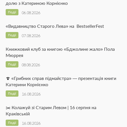
долю з Катериною Корнієнко
Події
06.08.2026
«Видавництво Старого Лева» на BestsellerFest
Події
07.08.2026
Книжковий клуб за книгою «Бджолине жало» Пола
Мюррея
Події
08.08.2026
🍄 «Грибних справ підмайстра» — презентація книги
Катерини Корнієнко
Події
16.08.2026
✂️ Колажуй зі Старим Левом | 16 серпня на
Краківській
Події
16.08.2026