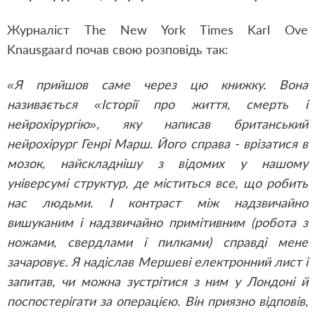
Журналіст The New York Times Karl Ove
Knausgaard почав свою розповідь так:
«Я прийшов саме через цю книжку. Вона
називається «Історії про життя, смерть і
нейрохірургію», яку написав британський
нейрохірург Генрі Марш. Його справа - врізатися в
мозок, найскладнішу з відомих у нашому
універсумі структур, де міститься все, що робить
нас людьми. І контраст між надзвичайно
вишуканим і надзвичайно примітивним (робота з
ножами, свердлами і пилками) справді мене
зачаровує. Я надіслав Мершеві електронний лист і
запитав, чи можна зустрітися з ним у Лондоні й
поспостерігати за операцією. Він приязно відповів,