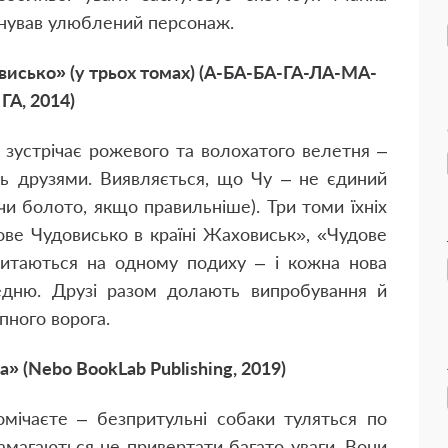
онував улюблений персонаж.
исько» (у трьох томах) (А-БА-БА-ГА-ЛА-МА-
ГА, 2014)
 зустрічає рожевого та волохатого велетня –
ть друзями. Виявляється, що Чу – не єдиний
 (чи болото, якщо правильніше). Три томи їхніх
ове Чудовисько в країні Жаховиськ», «Чудове
 читаються на одному подиху – і кожна нова
едню. Друзі разом долають випробування й
пного ворога.
» (Nebo BookLab Publishing, 2019)
мічаєте – безпритульні собаки туляться по
амагаються не привертати багато уваги. Вони