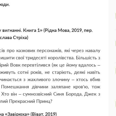
люди.
вигнанні. Книга 1» (Рідна Мова, 2019, пер.
слава Стріха)
сів про казкових персонажів, які через навалу
шити свої тридесяті королівства. Більшість з
Сірий Вовк перевтілився (як це йому вдалось –
живуть сотні років, не старіють, деякі навіть
починається з жахливого злочину – хтось вбив
. Помешкання дівчини заляпане кров’ю, тож
. Хто він – сумнозвісний Синя Борода, Джек з
тілий Прекрасний Принц?
на «Завірюха» (Віват, 2019)