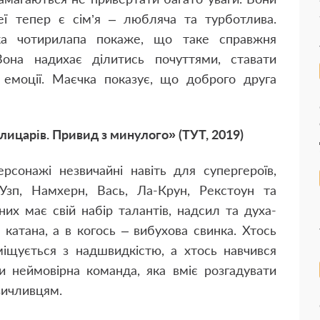
ї тепер є сім’я – любляча та турботлива.
ка чотирилапа покаже, що таке справжня
она надихає ділитись почуттями, ставати
 емоції. Маєчка показує, що доброго друга
ицарів. Привид з минулого» (ТУТ, 2019)
рсонажі незвичайні навіть для супергероїв,
зп, Намхерн, Вась, Ла-Крун, Рекстоун та
них має свій набір талантів, надсил та духа-
 катана, а в когось – вибухова свинка. Хтось
еміщується з надшвидкістю, а хтось навчився
ни неймовірна команда, яка вміє розгадувати
зичливцям.