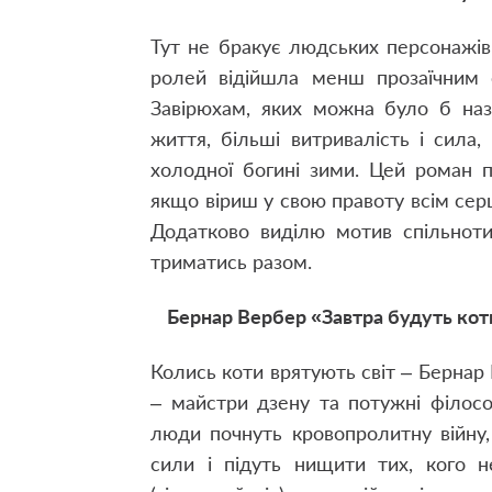
Тут не бракує людських персонажів 
ролей відійшла менш прозаїчним 
Завірюхам, яких можна було б на
життя, більші витривалість і сила
холодної богині зими. Цей роман 
якщо віриш у свою правоту всім серц
Додатково виділю мотив спільнот
триматись разом.
Бернар Вербер «Завтра будуть коти»
Колись коти врятують світ – Бернар
– майстри дзену та потужні філос
люди почнуть кровопролитну війну,
сили і підуть нищити тих, кого н