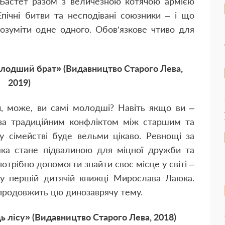
ка Бастет разом з величезною котячою армією
Епічні битви та несподівані союзники – і що
озуміти одне одного. Обов’язкове чтиво для
олодший брат» (Видавництво Старого Лева,
2019)
, може, ви самі молодші? Навіть якщо ви –
и за традиційним конфліктом між старшим та
сімействі буде вельми цікаво. Ревнощі за
 яка стане підвалиною для міцної дружби та
отрібно допомогти знайти своє місце у світі –
а у першій дитячій книжці Мирослава Лаюка.
 продовжить цю динозаврячу тему.
ь лісу» (Видавництво Старого Лева, 2018)