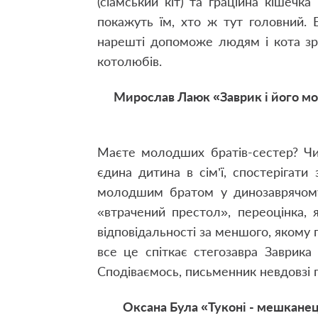
(сіамський кіт) та граційна кішеч
покажуть їм, хто ж тут головний. 
нарешті допоможе людям і кота зр
котолюбів.
Мирослав Лаюк «Заврик і його м
Маєте молодших братів-сестер? Чи
єдина дитина в сім’ї, спостерігат
молодшим братом у динозаврячому 
«втрачений престол», переоцінка,
відповідальності за меншого, якому п
все це спіткає стегозавра Заврик
Сподіваємось, письменник невдовзі
Оксана Була «Туконі - мешканец