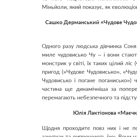
Міньйоли, який показує, як еволюці
Сашко Дерманський «Чудове Чудов
Одного разу людська дівчинка Соня
миле чудовисько Чу – і вони стаю
монстрик у світі, їх таких цілий ліс
пригод (»Чудове Чудовисько», «Чуд
Чудовисько і погане поганисько»)
частина ще динамічніша за попер
перемагають небезпечного та підсту
Юлія Лактіонова «Маєчка
Щодня проходите повз них і не по
закутках та випрошують їжу. Вони н