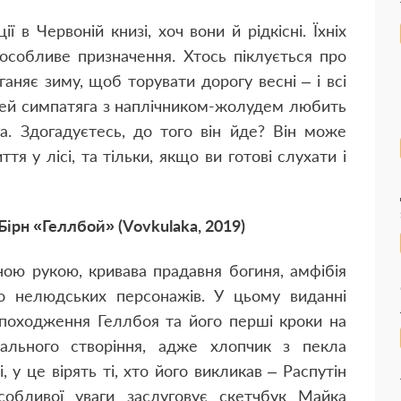
 в Червоній книзі, хоч вони й рідкісні. Їхніх
 особливе призначення. Хтось піклується про
ганяє зиму, щоб торувати дорогу весні – і всі
ь цей симпатяга з наплічником-жолудем любить
а. Здогадуєтесь, до того він йде? Він може
я у лісі, та тільки, якщо ви готові слухати і
ірн «Геллбой» (Vovkulaka, 2019)
ою рукою, кривава прадавня богиня, амфібія
 нелюдських персонажів. У цьому виданні
о походження Геллбоя та його перші кроки на
ального створіння, адже хлопчик з пекла
у це вірять ті, хто його викликав – Распутін
собливої уваги заслуговує скетчбук Майка