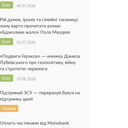
Блог
06.07.2026
Рій думок, іронія та сімейні таємниці:
чому варто прочитати роман
«Бджолине жало» Пола Мюррея
Блог
02.07.2026
«Подвиги Геракла» — книжка Данила
Лубківського про геополітику, війну
та стратегію перемоги
Блог
29.06.2026
Підтримай ЗСУ — перерахуй букси на
підтримку армії
Новина
Оплата частинами від Monobank