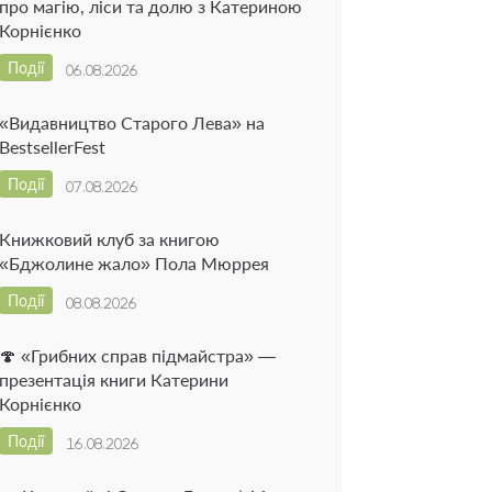
про магію, ліси та долю з Катериною
Корнієнко
Події
06.08.2026
«Видавництво Старого Лева» на
BestsellerFest
Події
07.08.2026
Книжковий клуб за книгою
«Бджолине жало» Пола Мюррея
Події
08.08.2026
🍄 «Грибних справ підмайстра» —
презентація книги Катерини
Корнієнко
Події
16.08.2026