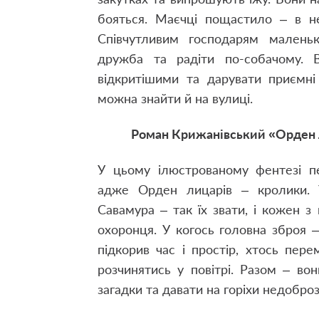
бояться. Маєчці пощастило – в не
Співчутливим господарям малень
дружба та радіти по-собачому. В
відкритішими та дарувати приємні
можна знайти й на вулиці.
Роман Крижанівський «Орден л
У цьому ілюстрованому фентезі пе
адже Орден лицарів – кролики. У
Савамура – так їх звати, і кожен з 
охоронця. У когось головна зброя –
підкорив час і простір, хтось пер
розчинятись у повітрі. Разом – во
загадки та давати на горіхи недобро