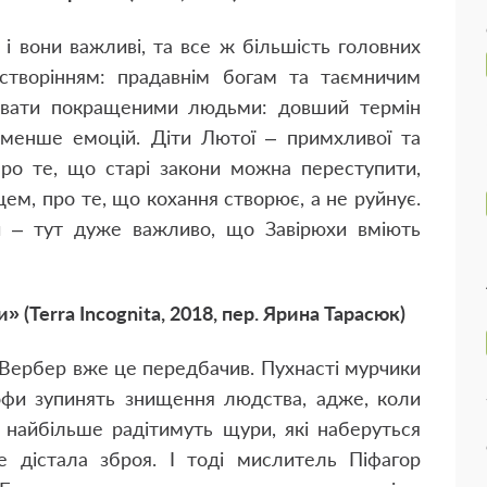
і вони важливі, та все ж більшість головних
створінням: прадавнім богам та таємничим
звати покращеними людьми: довший термін
, менше емоцій. Діти Лютої – примхливої та
про те, що старі закони можна переступити,
ем, про те, що кохання створює, а не руйнує.
и – тут дуже важливо, що Завірюхи вміють
 (Terra Incognita, 2018, пер. Ярина Тарасюк)
 Вербер вже це передбачив. Пухнасті мурчики
офи зупинять знищення людства, адже, коли
 найбільше радітимуть щури, які наберуться
е дістала зброя. І тоді мислитель Піфагор