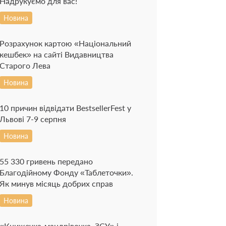
Надрукуємо для вас!
Новина
Розрахунок картою «Національний
кешбек» на сайті Видавництва
Старого Лева
Новина
10 причин відвідати BestsellerFest у
Львові 7-9 серпня
Новина
55 330 гривень передано
Благодійному Фонду «Таблеточки».
Як минув місяць добрих справ
Новина
«Книжечка-мандрівочка. ЗСУ» і