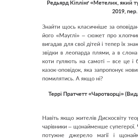
Редьярд Кіплінґ «Метелик, який т
2019, пе
Знайти щось класичніше за оповідан
його «Мауглі» – сюжет про хлопчик
вигадав для свої дітей і тепер їх зн
звідки в леопарда плями, а в слона
коти гуляють на самоті – все це і 
казок-оповідок, яка запропонує новий
помилятись. А якщо ні?
Террі Пратчетт «Чаротворці» (Вида
Навіть якщо жителів Дискосвіту те
чарівники – щонайменше супегерої. 
потужне джерело магії і щонай