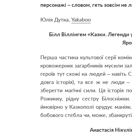
персонажі – словом, геть зовсім не 
Юлія Дутка,
Yakaboo
Білл Віллінгем «Казки. Легенди у 
Яро
Перша частина культової серії комік
кровожерних загарбників мусили зали
героїв тут схожі на людей – навіть 
довга історія), та все ж не люди – 
зберегти магічні сили. Ця історія 
Рожинку, рідну сестру Білосніжки
ймовірно у Казкополі орудує маніяк
бобового стебла чи, може, збанкру
Анастасія Нікулі