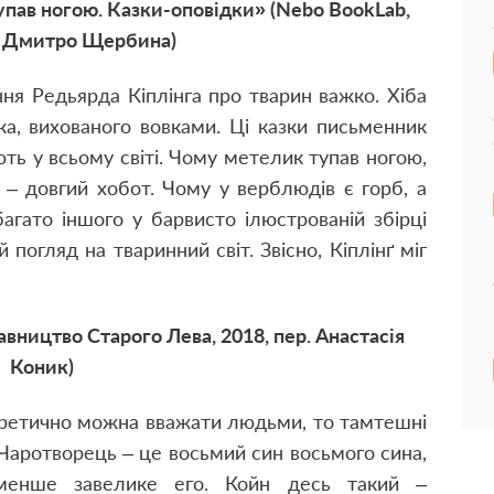
упав ногою. Казки-оповідки» (Nebo BookLab,
р. Дмитро Щербина)
ня Редьярда Кіплінга про тварин важко. Хіба
а, вихованого вовками. Ці казки письменник
ають у всьому світі. Чому метелик тупав ногою,
 – довгий хобот. Чому у верблюдів є горб, а
багато іншого у барвисто ілюстрованій збірці
 погляд на тваринний світ. Звісно, Кіплінґ міг
вництво Старого Лева, 2018, пер. Анастасія
Коник)
оретично можна вважати людьми, то тамтешні
Чаротворець – це восьмий син восьмого сина,
менше завелике его. Койн десь такий –