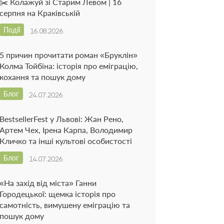
✂️ Колажуй зі Старим Левом | 16
серпня на Краківській
Події
16.08.2026
5 причин прочитати роман «Бруклін»
Колма Тойбіна: історія про еміграцію,
кохання та пошук дому
Блог
24.07.2026
BestsellerFest у Львові: Жан Рено,
Артем Чех, Ірена Карпа, Володимир
Кличко та інші культові особистості
Блог
14.07.2026
«На захід від міста» Ганни
Городецької: щемка історія про
самотність, вимушену еміграцію та
пошук дому