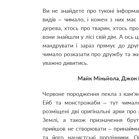
Ви не знайдете про туконі інформації
видів – чимало, і кожен з них має
дерева, хтось про тварин, хтось про
вони знайшли у лісі свій дім. А ос
мандрувати і зараз прямує до друг
чимало розказати про дружбу та житт
уважно дивитись.
Майк Міньйола, Джон Б
Червоне породження пекла з кам’ян
Ейб та монстрожаби – тут чимало
розміщені дві оригінальні арки пр
Землі, а також призначення брут
прийшов не створювати – принаймні, 
та його нацистські поплічники. О