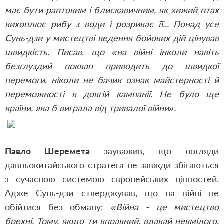
має бути раптовим і блискавичним, як хижий птах
вихоплює рибу з води і розриває її... Понад усе
Сунь-дзи у мистецтві ведення бойових дій цінував
швидкість. Писав, що «на війні інколи навіть
безглуздий пoквап приводить до швидкої
перемоги, ніколи не бачив ознак майстерності й
переможності в довгій кампанії. Не було ще
країни, яка б виграла від тривалої війни».
Павло Шеремета
зауважив, що погляди
давньокитайського стратега не завжди збігаються
з сучасною системою європейських цінностей.
Адже Сунь-дзи стверджував, що на війні не
обійтися без обману:
«Війна - це мистецтво
брехні. Тому, якщо ти вправний, вдавай невмілого.