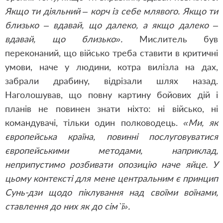
Якщо ти діяльний – корч із себе млявого. Якщо ти
близько – вдавай, що далеко, а якщо далеко –
вдавай, що близько».
Мислитель був
переконаний, що військо треба ставити в критичні
умови, наче у людини, котра вилізла на дах,
забрали драбину, відрізали шлях назад.
Наголошував, що повну картину бойових дій і
планів не повинен знати ніхто: ні військо, ні
командувачі, тільки один полководець.
«Ми, як
європейська країна, повинні послуговуватися
європейськими методами, наприклад,
неприпустимо розбивати опозицію наче яйце. У
цьому контексті для мене центральним є принцип
Сунь-дзи щодо піклування над своїми воїнами,
ставлення до них як до сім`ї».