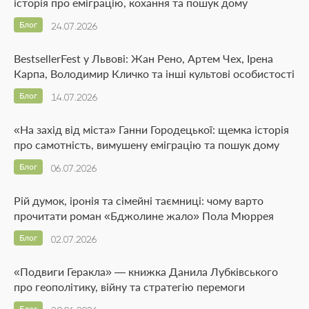
історія про еміграцію, кохання та пошук дому
Блог
24.07.2026
BestsellerFest у Львові: Жан Рено, Артем Чех, Ірена
Карпа, Володимир Кличко та інші культові особистості
Блог
14.07.2026
«На захід від міста» Ганни Городецької: щемка історія
про самотність, вимушену еміграцію та пошук дому
Блог
06.07.2026
Рій думок, іронія та сімейні таємниці: чому варто
прочитати роман «Бджолине жало» Пола Мюррея
Блог
02.07.2026
«Подвиги Геракла» — книжка Данила Лубківського
про геополітику, війну та стратегію перемоги
Блог