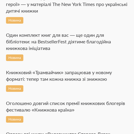
герої» — у матеріалі The New York Times про українські
дитячі книжки
Новина
Один комплект книг для вас — ще один для
бібліотеки: на BestsellerFest діятиме благодійна
книжкова ініціатива
Новина
Книжковий «Трамвайчик» запрацював у новому
форматі: тепер там кожна книжка зі знижкою
Новина
Оголошено довгий список премії книжкових блогерів
фестивалю «Книжкова країна»
Новина
Одразу дві книги «Видавництва Старого Лева»