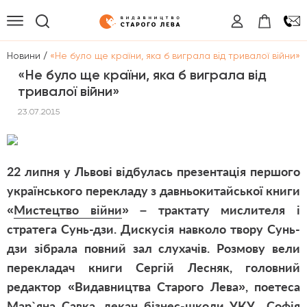
/
/
Новини
«Не було ще країни, яка б виграла від тривалої війни»
«Не було ще країни, яка б виграла від
тривалої війни»
23.07.2015
22 липня у Львові відбулась презентація першого
українського перекладу з давньокитайської книги
«
Мистецтво війни
» – трактату мислителя і
стратега Сунь-дзи. Дискусія навколо твору Сунь-
дзи зібрала повний зал слухачів. Розмову вели
перекладач книги Сергій Лесняк, головний
редактор «Видавництва Старого Лева», поетеса
Мар`яна Савка, декан бізнес-школи УКУ Софія