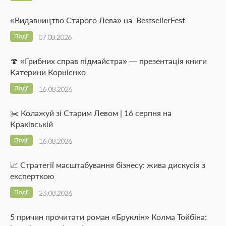
«Видавництво Старого Лева» на BestsellerFest
Події
07.08.2026
🍄 «Грибних справ підмайстра» — презентація книги
Катерини Корнієнко
Події
16.08.2026
✂️ Колажуй зі Старим Левом | 16 серпня на
Краківській
Події
16.08.2026
📈 Стратегії масштабування бізнесу: жива дискусія з
експерткою
Події
23.08.2026
5 причин прочитати роман «Бруклін» Колма Тойбіна: