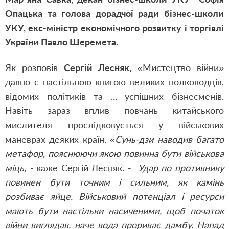
Опацька та голова дорадчої ради бізнес-школи
УКУ, екс-міністр економічного розвитку і торгівлі
України Павло Шеремета.
Як розповів
Сергій Лесняк,
«Мистецтво війни»
давно є настільною книгою великих полководців,
відомих політиків та ... успішних бізнесменів.
Навіть зараз вплив повчань китайського
мислителя прослідковується у військових
маневрах деяких країн.
«Сунь-дзи наводив багато
метафор, пояснюючи якою повинна бути військова
міць, -
каже Сергій Лесняк. -
Удар по противнику
повинен бути точним і сильним, як камінь
розбиває яйце. Військовий потенціал і ресурси
мають бути настільки насиченими, щоб початок
війни виглядав, наче вода прориває дамбу. Напад