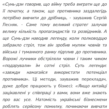
«Сунь-дзи говорив, що війну треба виграти ще до
її початку, а також, що противника заздалегідь
потрібно вивчити до дрібниць, -
зауважив Сергій
Лесняк. -
Саме тому великий стратег залучав
велику кількість пропагандистів та розвідників. А
ще Сунь-дзи наводив легенду, коли полководцю
забракло стріл, тож він зробив муляж човнів та
війська і туманного ранку підплив до противника.
Ворожі лучники обстріляли човни і таким чином
«подарували» їм сотні стріл. Суть легенди:
«завжди намагайся використати потенціал
противника».
Ці методи, зауважив перекладач,
дуже добре працюють у бізнесі:
«Якщо китайці
зацікавлені у співпраці з вами, вони вже знають
про вас усе. Натомість українські бізнесмени
роблять серйозну помилку, починаючи вивчати