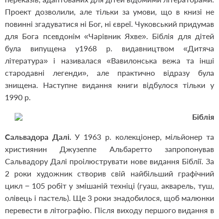
Проект дозволили, але тільки за умови, що в книзі не
повинні згадуватися ні Бог, ні євреї. Чуковський придумав
для Бога псевдонім «Чарівник Яхве». Біблія для дітей
була випущена у1968 р. видавництвом «Дитяча
література» і називалася «Вавилонська вежа та інші
стародавні легенди», але практично відразу була
знищена. Наступне видання книги відбулося тільки у
1990 р.
Біблія
Сальвадора Далі.
У 1963 р. колекціонер, мільйонер та
християнин Джузеппе Альбаретто запропонував
Сальвадору Далі проілюструвати нове видання Біблії. За
2 роки художник створив свій найбільший графічний
цикл − 105 робіт у змішаній техніці (гуаш, акварель, туш,
олівець і пастель). Ще 3 роки знадобилося, щоб малюнки
перевести в літографію. Після виходу першого видання в