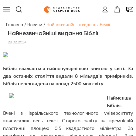
/
/
Головна
Новини
Найнезвичайніші видання Біблії
Найнезвичайніші видання Біблії
28.02.2014
Біблія вважається найпопулярнішою книгою у світі. За
два останніх століття видали 8 мільярдів примірників.
Біблія перекладена на понад 2500 мов світу.
Най
менша
Біблія.
Вчені з ізраїльського технологічного університету
«написали» весь текст Старого завіту на кремнієвій
пластинці площею 0,5 квадратного міліметра. За
розміром ця пластинка рівноцінна піщинці. Для