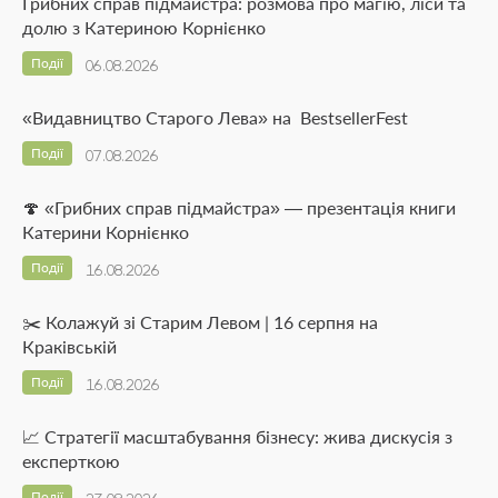
Грибних справ підмайстра: розмова про магію, ліси та
долю з Катериною Корнієнко
Події
06.08.2026
«Видавництво Старого Лева» на BestsellerFest
Події
07.08.2026
🍄 «Грибних справ підмайстра» — презентація книги
Катерини Корнієнко
Події
16.08.2026
✂️ Колажуй зі Старим Левом | 16 серпня на
Краківській
Події
16.08.2026
📈 Стратегії масштабування бізнесу: жива дискусія з
експерткою
Події