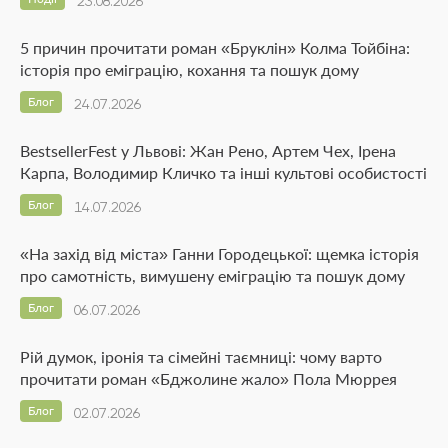
23.08.2026
5 причин прочитати роман «Бруклін» Колма Тойбіна:
історія про еміграцію, кохання та пошук дому
Блог
24.07.2026
BestsellerFest у Львові: Жан Рено, Артем Чех, Ірена
Карпа, Володимир Кличко та інші культові особистості
Блог
14.07.2026
«На захід від міста» Ганни Городецької: щемка історія
про самотність, вимушену еміграцію та пошук дому
Блог
06.07.2026
Рій думок, іронія та сімейні таємниці: чому варто
прочитати роман «Бджолине жало» Пола Мюррея
Блог
02.07.2026