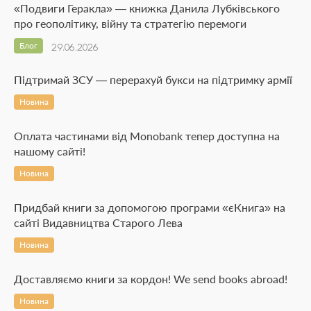
«Подвиги Геракла» — книжка Данила Лубківського
про геополітику, війну та стратегію перемоги
Блог
29.06.2026
Підтримай ЗСУ — перерахуй букси на підтримку армії
Новина
Оплата частинами від Monobank тепер доступна на
нашому сайті!
Новина
Придбай книги за допомогою програми «єКнига» на
сайті Видавництва Старого Лева
Новина
Доставляємо книги за кордон! We send books abroad!
Новина