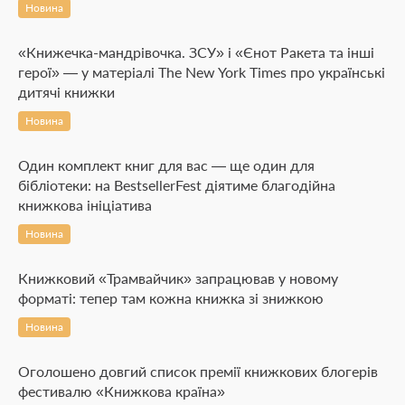
Новина
«Книжечка-мандрівочка. ЗСУ» і «Єнот Ракета та інші
герої» — у матеріалі The New York Times про українські
дитячі книжки
Новина
Один комплект книг для вас — ще один для
бібліотеки: на BestsellerFest діятиме благодійна
книжкова ініціатива
Новина
Книжковий «Трамвайчик» запрацював у новому
форматі: тепер там кожна книжка зі знижкою
Новина
Оголошено довгий список премії книжкових блогерів
фестивалю «Книжкова країна»