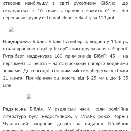
створив найбільшу в світі рукописну Біблію, що
складається з 16 тисяч сторінок і важить 61 кг. Він
переписав вручну всі вірші Нового Завіту за 123 дні.
Найдорожча Біблія.
Біблія Гутенберга, видана у 1456 р.,
стала крапкою відліку історії книгодрукування в Європі.
Гутенберг надрукував 180 примірників Біблії: 45 − на
пергаменті, а решта − на італійському папері з водяними
знаками. До сьогодні з повним змістом збереглася тільки
21 книга. Примірники оцінюють від $ 25 млн. до $ 35
млн.
Радянська Біблія.
У радянські часи, коли релігійна
література була недоступною, у 1960-х роках Корній
Чуковський запросив дозвіл на видання біблійних
переказів, адаптованих для дітей відомими літераторами.