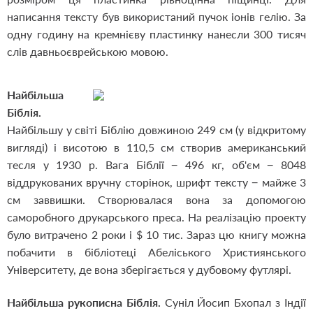
написання тексту був використаний пучок іонів гелію. За
одну годину на кремнієву пластинку нанесли 300 тисяч
слів давньоєврейською мовою.
Найбільша
Біблія.
Найбільшу у світі Біблію довжиною 249 см (у відкритому
вигляді) і висотою в 110,5 см створив американський
тесля у 1930 р. Вага Біблії − 496 кг, об'єм − 8048
віддрукованих вручну сторінок, шрифт тексту − майже 3
см заввишки. Створювалася вона за допомогою
саморобного друкарського преса. На реалізацію проекту
було витрачено 2 роки і $ 10 тис. Зараз цю книгу можна
побачити в бібліотеці Абеліського Християнського
Університету, де вона зберігається у дубовому футлярі.
Найбільша рукописна Біблія.
Суніл Йосип Бхопал з Індії