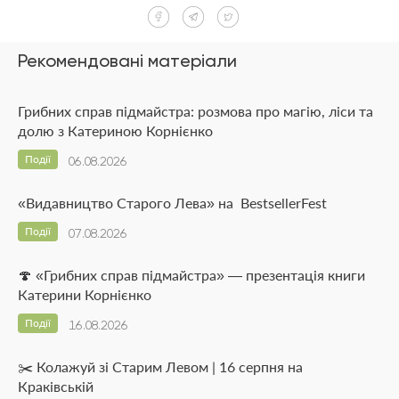
Рекомендовані матеріали
Грибних справ підмайстра: розмова про магію, ліси та
долю з Катериною Корнієнко
Події
06.08.2026
«Видавництво Старого Лева» на BestsellerFest
Події
07.08.2026
🍄 «Грибних справ підмайстра» — презентація книги
Катерини Корнієнко
Події
16.08.2026
✂️ Колажуй зі Старим Левом | 16 серпня на
Краківській