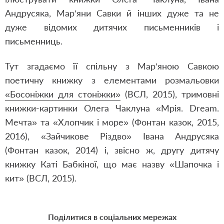
Андрусяка, Мар’яни Савки й інших дуже та не
дуже відомих дитячих письменників і
письменниць.
Тут згадаємо її спільну з Мар’яною Савкою
поетичну книжку з елементами розмальовки
«Босоніжки для стоніжки»
(ВСЛ, 2015), тримовні
книжки-картинки Олега Чаклуна «Мрія. Dream.
Мечта» та «Хлопчик і море» (Фонтан казок, 2015,
2016), «Зайчикове Різдво» Івана Андрусяка
(Фонтан казок, 2014) і, звісно ж, другу дитячу
книжку Каті Бабкіної, що має назву
«Шапочка і
кит»
(ВСЛ, 2015).
Поділитися в соціальних мережах