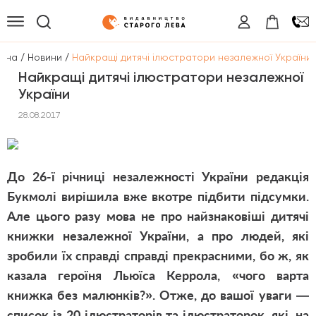
/
/
овна
Новини
Найкращі дитячі ілюстратори незалежної України
Найкращі дитячі ілюстратори незалежної
України
28.08.2017
До 26-ї річниці незалежності України редакція
Букмолі вирішила вже вкотре підбити підсумки.
Але цього разу мова не про найзнаковіші дитячі
книжки незалежної України, а про людей, які
зробили їх справді справді прекрасними, бо ж, як
казала героїня Льюїса Керрола, «чого варта
книжка без малюнків?». Отже, до вашої уваги —
список із 20 ілюстраторів та ілюстраторок, які, на