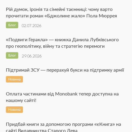
Рій думок, іронія та сімейні таємниці: чому варто
прочитати роман «Бджолине жало» Пола Мюррея
Блог
02.07.2026
«Подвиги Геракла» — книжка Данила Лубківського
про геополітику, війну та стратегію перемоги
Блог
29.06.2026
Підтримай ЗСУ — перерахуй букси на підтримку армії
Новина
Оплата частинами від Monobank тепер доступна на
нашому сайті!
Новина
Придбай книги за допомогою програми «єКнига» на
сайті Видавництва Старого Лева