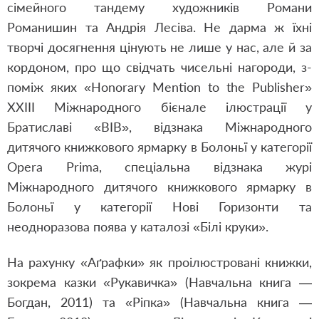
сімейного тандему художників Романи
Романишин та Андрія Лесіва. Не дарма ж їхні
творчі досягнення цінують не лише у нас, але й за
кордоном, про що свідчать чисельні нагороди, з-
поміж яких «Honorary Mention to the Publisher»
XXIII Міжнародного бієнале ілюстрації у
Братиславі «ВІВ», відзнака Міжнародного
дитячого книжкового ярмарку в Болоньї у категорії
Opera Prima, спеціальна відзнака журі
Міжнародного дитячого книжкового ярмарку в
Болоньї у категорії Нові Горизонти та
неодноразова поява у каталозі «Білі круки».
На рахунку «Аґрафки» як проілюстровані книжки,
зокрема казки «Рукавичка» (Навчальна книга —
Богдан, 2011) та «Ріпка» (Навчальна книга —