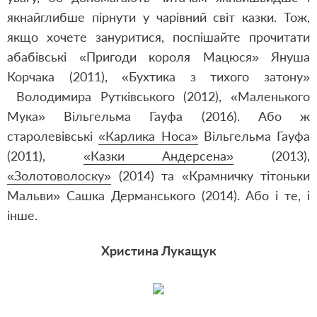
якнайглибше пірнути у чарівний світ казки. Тож,
якщо хочете зануритися, поспішайте прочитати
абабівські «Пригоди короля Мацюся» Януша
Корчака (2011), «Бухтика з тихого затону»
Володимира Рутківського (2012), «Маленького
Мука» Вільгельма Гауфа (2016). Або ж
старолевівські
«Карлика Носа»
Вільгельма Гауфа
(2011),
«Казки Андерсена»
(2013),
«Золотоволоску»
(2014) та
«Крамничку тітоньки
Мальви»
Сашка Дерманського (2014). Або і те, і
інше.
Христина Лукащук