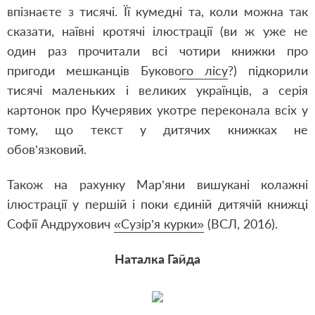
впізнаєте з тисячі. Її кумедні та, коли можна так
сказати, наївні кротячі ілюстрації (ви ж уже не
один раз прочитали всі
чотири книжки про
пригоди мешканців Букового лісу
?) підкорили
тисячі маленьких і великих українців, а серія
картонок про Кучерявих укотре переконала всіх у
тому, що текст у дитячих книжках не
обов’язковий.
Також на рахунку Мар’яни вишукані колажні
ілюстрації у першій і поки єдиній дитячій книжці
Софії Андрухович
«Сузір’я курки»
(ВСЛ, 2016).
Наталка Гайда