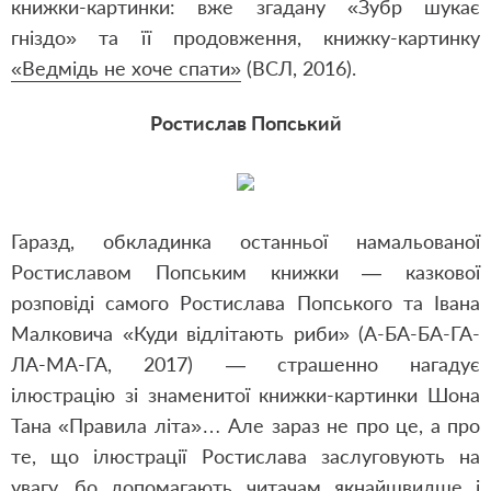
книжки-картинки: вже згадану «Зубр шукає
гніздо» та її продовження, книжку-картинку
«Ведмідь не хоче спати»
(ВСЛ, 2016).
Ростислав Попський
Гаразд, обкладинка останньої намальованої
Ростиславом Попським книжки — казкової
розповіді самого Ростислава Попського та Івана
Малковича «Куди відлітають риби» (А-БА-БА-ГА-
ЛА-МА-ГА, 2017) — страшенно нагадує
ілюстрацію зі знаменитої книжки-картинки Шона
Тана «Правила літа»… Але зараз не про це, а про
те, що ілюстрації Ростислава заслуговують на
увагу, бо допомагають читачам якнайшвидше і