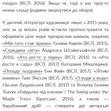
гніздо»
(ВСЛ, 2016). Якщо ні, тоді у вас просто
немає серця (радимо звернутися до лікаря).
У дитячій літературі художниця лише з 2015 року,
але за ці кілька років встигла проілюструвати та
оформити ціле море прекрасних книжок, зокрема
«Мій тато став зіркою»
Галини Кирпи (ВСЛ, 2015),
«Середина світу»
Андреаса Штайнгьофеля (ВСЛ,
2016),
«Хто росте у парку»
(ВСЛ, 2016) та
«Хто
росте в саду»
(ВСЛ, 2017) Катерини Міхаліциної,
«Позаду льодовні»
Енн Файн (ВСЛ, 2017),
«Літню
книжку»
Туве Янссон (ВСЛ, 2017),
«З води у воду»
Оксани Лущевської (ВСЛ, 2017) та білінгву Галини
Ткачук «Гойдалка під кленом / The Swing under the
Maple Tree» (Братське, 2016), а також —
барабанний дріб! — створити дві авторські