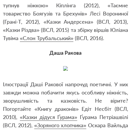
тупнув ніжкою» Кіплінга (2012), «Таємне
товариство Боягузів та Брехунів» Лесі Ворониної
(Грані-Т, 2012), «Казки Андерсена» (ВСЛ, 2013),
«Казки Різдва» (ВСЛ, 2015) та збірку віршів Юліана
Тувіма
«Слон Трубальський»
(ВСЛ, 2016).
Даша Ракова
Ілюстрації Даші Ракової напрочуд поетичні. У них
завжди можна побачити якусь особливу ніжність,
зворушливість та казковість. Не вірите?
Погортайте «Книгу драконів» Едіт Несбіт (ВСЛ,
2010),
«Казки дідуся Ґурама»
Ґурама Петріашвілі
(ВСЛ, 2012),
«Зоряного хлопчика»
Оскара Вайльда