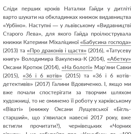
Сліди перших кроків Наталки Гайди у дитліті
варто шукати на обкладинках книжок видавництва
«Урбіно». Наступні — у львівському «Видавництві
Старого Лева», для якого Гайда проілюструвала
книжки Катерини Міхаліциної
«Бабусина господа»
(2013) та
«Про драконів і щастя»
(2016),
«Татусеву
книгу»
Володимира Вакуленка-К (2014),
«Абетку»
Оксани Кротюк (2014),
«На болоті»
Мар’яни Савки
(2015),
«36 і 6 котів»
(2015) та
«36 і 6 котів-
детективів»
(2017) Галини Вдовиченко. І, якщо ми
вже почали спостерігати за творчим шляхом
художниці, то не оминемо її роботу у харківському
«Віваті» (книжку Оксани Лущевської «Бігль-
старший», що з’явилася навесні 2017 року, вже
встигли прочитати?), чернівецьких «Чорних