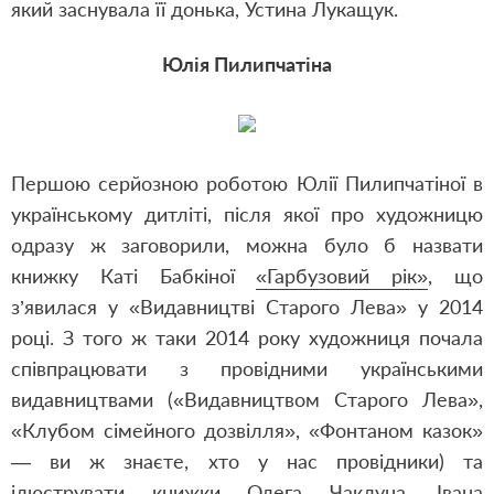
який заснувала її донька, Устина Лукащук.
Юлія Пилипчатіна
Першою серйозною роботою Юлії Пилипчатіної в
українському дитліті, після якої про художницю
одразу ж заговорили, можна було б назвати
книжку Каті Бабкіної
«Гарбузовий рік»
, що
з’явилася у «Видавництві Старого Лева» у 2014
році. З того ж таки 2014 року художниця почала
співпрацювати з провідними українськими
видавництвами («Видавництвом Старого Лева»,
«Клубом сімейного дозвілля», «Фонтаном казок»
— ви ж знаєте, хто у нас провідники) та
ілюструвати книжки Олега Чаклуна, Івана