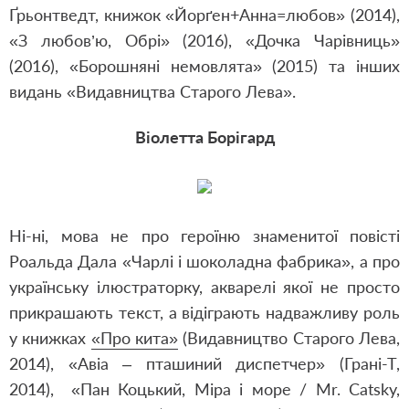
Ґрьонтведт, книжок «Йорґен+Анна=любов» (2014),
«З любов’ю, Обрі» (2016), «Дочка Чарівниць»
(2016), «Борошняні немовлята» (2015) та інших
видань «Видавництва Старого Лева».
Віолетта Борігард
Ні-ні, мова не про героїню знаменитої повісті
Роальда Дала «Чарлі і шоколадна фабрика», а про
українську ілюстраторку, акварелі якої не просто
прикрашають текст, а відіграють надважливу роль
у книжках
«Про кита»
(Видавництво Старого Лева,
2014), «Авіа – пташиний диспетчер» (Грані-Т,
2014), «Пан Коцький, Міра і море / Mr. Catsky,