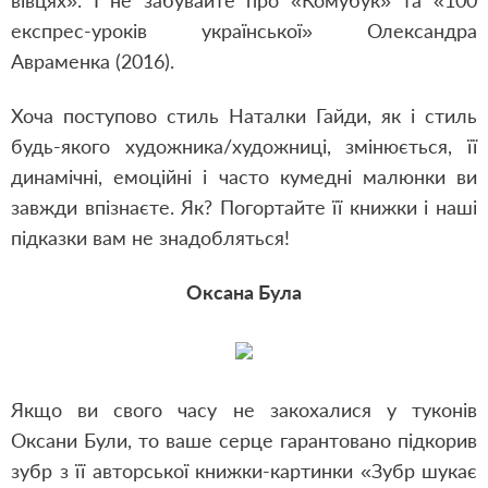
вівцях». І не забувайте про «Комубук» та «100
експрес-уроків української» Олександра
Авраменка (2016).
Хоча поступово стиль Наталки Гайди, як і стиль
будь-якого художника/художниці, змінюється, її
динамічні, емоційні і часто кумедні малюнки ви
завжди впізнаєте. Як? Погортайте її книжки і наші
підказки вам не знадобляться!
Оксана Була
Якщо ви свого часу не закохалися у туконів
Оксани Були, то ваше серце гарантовано підкорив
зубр з її авторської книжки-картинки
«Зубр шукає