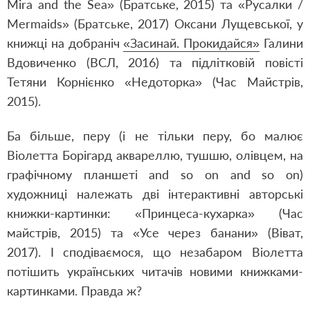
Mira and the Sea» (Братське, 2015) та «Русалки /
Mermaids» (Братське, 2017) Оксани Лущевської, у
книжці на добраніч
«Засинай. Прокидайся»
Галини
Вдовиченко (ВСЛ, 2016) та підлітковій повісті
Тетяни Корнієнко «Недоторка» (Час Майстрів,
2015).
Ба більше, перу (і не тільки перу, бо малює
Віолетта Борігард аквареллю, тушшю, олівцем, на
графічному планшеті and so on and so on)
художниці належать дві інтерактивні авторські
книжки-картинки: «Принцеса-кухарка» (Час
майстрів, 2015) та «Усе через банани» (Віват,
2017). І сподіваємося, що незабаром Віолетта
потішить українських читачів новими книжками-
картинками. Правда ж?