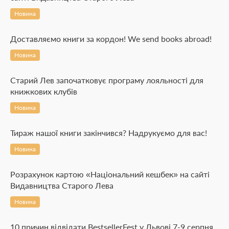
Новина
Доставляємо книги за кордон! We send books abroad!
Новина
Старий Лев започатковує програму лояльності для
книжкових клубів
Новина
Тираж нашої книги закінчився? Надрукуємо для вас!
Новина
Розрахунок картою «Національний кешбек» на сайті
Видавництва Старого Лева
Новина
10 причин відвідати BestsellerFest у Львові 7-9 серпня