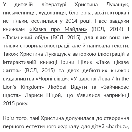
У дитячій літературі Христина Лукащук,
письменниця, художниця, блогерка, архітекторка і
не тільки, оселилася у 2014 році. І все завдяки
книжкам
«Казка про Майдан»
(ВСЛ, 2014) і
«Таємничий обід»
(ВСЛ, 2015), для яких вона не
тільки створила ілюстрації, але й написала тексти.
Також Христина Лукащук є авторкою ілюстрацій в
інтерактивній книжці Ірини Цілик
«Таке цікаве
життя»
(ВСЛ, 2015) та двох дебютних книжок
видавництва «Чорні вівці»: «У царстві Лева / In the
Lion’s Kingdom» Любові Відути та «Зайчикове
щастя» Лариси Ніцой, що з’явилися наприкінці
2015 року.
Крім того, пані Христина долучилася до створення
першого естетичного журналу для дітей «harbuz»,