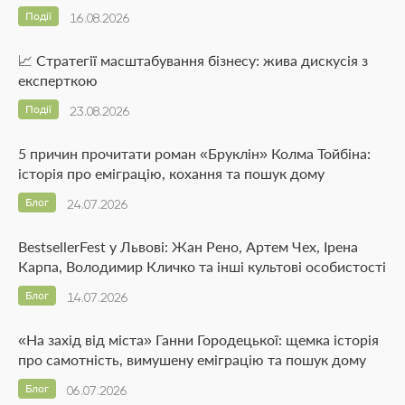
Події
16.08.2026
📈 Стратегії масштабування бізнесу: жива дискусія з
експерткою
Події
23.08.2026
5 причин прочитати роман «Бруклін» Колма Тойбіна:
історія про еміграцію, кохання та пошук дому
Блог
24.07.2026
BestsellerFest у Львові: Жан Рено, Артем Чех, Ірена
Карпа, Володимир Кличко та інші культові особистості
Блог
14.07.2026
«На захід від міста» Ганни Городецької: щемка історія
про самотність, вимушену еміграцію та пошук дому
Блог
06.07.2026