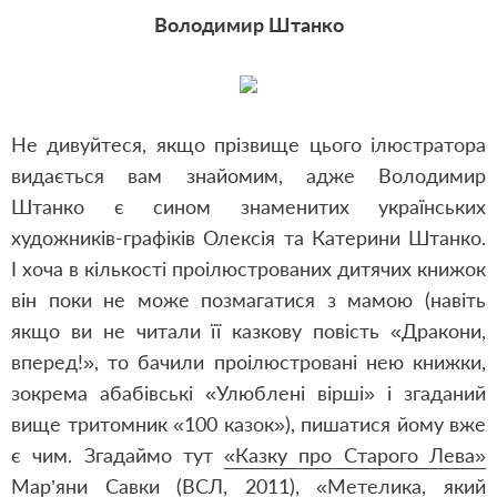
Володимир Штанко
Не дивуйтеся, якщо прізвище цього ілюстратора
видається вам знайомим, адже Володимир
Штанко є сином знаменитих українських
художників-графіків Олексія та Катерини Штанко.
І хоча в кількості проілюстрованих дитячих книжок
він поки не може позмагатися з мамою (навіть
якщо ви не читали її казкову повість «Дракони,
вперед!», то бачили проілюстровані нею книжки,
зокрема абабівські «Улюблені вірші» і згаданий
вище тритомник «100 казок»), пишатися йому вже
є чим. Згадаймо тут
«Казку про Старого Лева»
Мар’яни Савки (ВСЛ, 2011), «Метелика, який