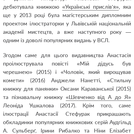
дебютувала книжкою
«Українські прислів’я»
, яка
ще у 2013 році була магістерським дипломним
проектом ілюстраторки у Львівській національній
академії мистецтв, а вже наступного року —
одним із доволі популярних видань у ВСЛ.
Згодом саме для цього видавництва Анастасія
проілюструвала повісті
«Мій дідусь був
черешнею»
(2015) і
«Чоловік, який вирощував
комети»
(2016) Анджели Нанетті,
«Стильну
книжку для панянки»
Оксани Караванської (2015)
та пізнавальну книжку
«Шевченко від А до Я»
Леоніда Ушкалова (2017). Крім того, саме
ілюстрації Анастасії Стефурак прикрашають
обкладинки популярних книжкових серій Аудгільд
А. Сульберґ, Ірини Рибалко та Ніни Елізабет