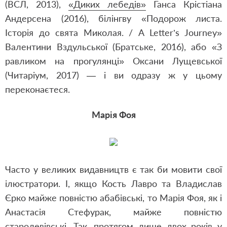
(ВСЛ, 2013),
«Диких лебедів»
Ганса Крістіана
Андерсена (2016), білінгву «Подорож листа.
Історія до свята Миколая. / A Letter’s Journey»
Валентини Вздульської (Братське, 2016), або «З
равликом на прогулянці» Оксани Лущевської
(Читаріум, 2017) — і ви одразу ж у цьому
переконаєтеся.
Марія Фоя
Часто у великих видавництв є так би мовити свої
ілюстратори. І, якщо Кость Лавро та Владислав
Єрко майже повністю абабівські, то Марія Фоя, як і
Анастасія Стефурак, майже повністю
старолевівські. Так, протягом лише двох років у