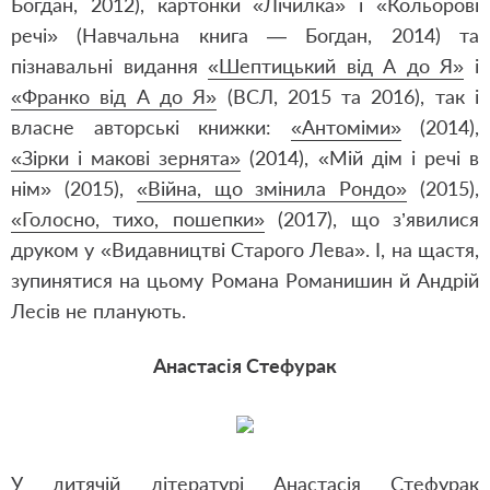
Богдан, 2012), картонки «Лічилка» і «Кольорові
речі» (Навчальна книга — Богдан, 2014) та
пізнавальні видання
«Шептицький від А до Я»
і
«Франко від А до Я»
(ВСЛ, 2015 та 2016), так і
власне авторські книжки:
«Антоміми»
(2014),
«Зірки і макові зернята»
(2014),
«Мій дім і речі в
нім»
(2015),
«Війна, що змінила Рондо»
(2015),
«Голосно, тихо, пошепки»
(2017), що з’явилися
друком у «Видавництві Старого Лева». І, на щастя,
зупинятися на цьому Романа Романишин й Андрій
Лесів не планують.
Анастасія Стефурак
У дитячій літературі Анастасія Стефурак