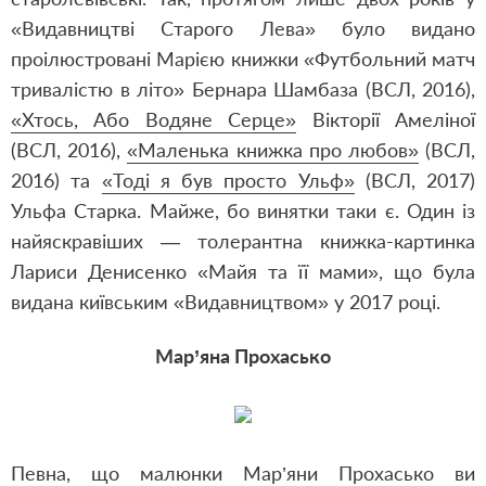
«Видавництві Старого Лева» було видано
проілюстровані Марією книжки
«Футбольний матч
тривалістю в літо»
Бернара Шамбаза (ВСЛ, 2016),
«Хтось, Або Водяне Серце»
Вікторії Амеліної
(ВСЛ, 2016),
«Маленька книжка про любов»
(ВСЛ,
2016) та
«Тоді я був просто Ульф»
(ВСЛ, 2017)
Ульфа Старка. Майже, бо винятки таки є. Один із
найяскравіших — толерантна книжка-картинка
Лариси Денисенко «Майя та її мами», що була
видана київським «Видавництвом» у 2017 році.
Мар’яна Прохасько
Певна, що малюнки Мар’яни Прохасько ви