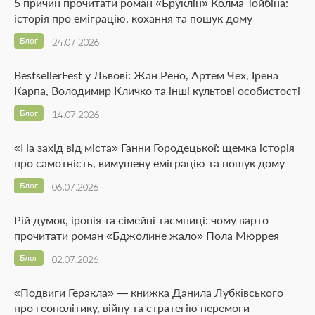
5 причин прочитати роман «Бруклін» Колма Тойбіна:
історія про еміграцію, кохання та пошук дому
Блог
24.07.2026
BestsellerFest у Львові: Жан Рено, Артем Чех, Ірена
Карпа, Володимир Кличко та інші культові особистості
Блог
14.07.2026
«На захід від міста» Ганни Городецької: щемка історія
про самотність, вимушену еміграцію та пошук дому
Блог
06.07.2026
Рій думок, іронія та сімейні таємниці: чому варто
прочитати роман «Бджолине жало» Пола Мюррея
Блог
02.07.2026
«Подвиги Геракла» — книжка Данила Лубківського
про геополітику, війну та стратегію перемоги