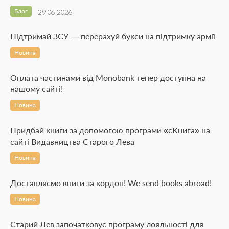
Блог
29.06.2026
Підтримай ЗСУ — перерахуй букси на підтримку армії
Новина
Оплата частинами від Monobank тепер доступна на
нашому сайті!
Новина
Придбай книги за допомогою програми «єКнига» на
сайті Видавництва Старого Лева
Новина
Доставляємо книги за кордон! We send books abroad!
Новина
Старий Лев започатковує програму лояльності для