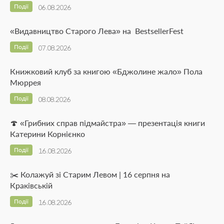
Події
06.08.2026
«Видавництво Старого Лева» на BestsellerFest
Події
07.08.2026
Книжковий клуб за книгою «Бджолине жало» Пола
Мюррея
Події
08.08.2026
🍄 «Грибних справ підмайстра» — презентація книги
Катерини Корнієнко
Події
16.08.2026
✂️ Колажуй зі Старим Левом | 16 серпня на
Краківській
Події
16.08.2026