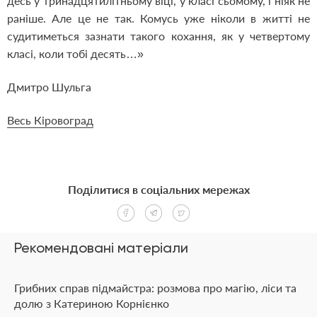
десь у тринадцятилітньому віці, у класі сьомому, і ніяк не
раніше. Але це не так. Комусь уже ніколи в житті не
судитиметься зазнати такого кохання, як у четвертому
класі, коли тобі десять…»
Дмитро Шульга
Весь Кіровоград
Поділитися в соціальних мережах
Рекомендовані матеріали
Грибних справ підмайстра: розмова про магію, ліси та
долю з Катериною Корнієнко