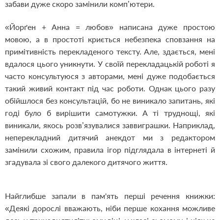
забави дуже скоро замінили комп’ютери.
«Йорґен + Анна = любов» написана дуже простою
мовою, а в простоті криється небезпека сповзання на
примітивність перекладеного тексту. Але, здається, мені
вдалося цього уникнути. У своїй перекладацькій роботі я
часто консультуюся з авторами, мені дуже подобається
такий живий контакт під час роботи. Однак цього разу
обійшлося без консультацій, бо не виникало запитань, які
годі було б вирішити самотужки. А ті труднощі, які
виникали, якось розв’язувалися заввиграшки. Наприклад,
неперекладний дитячий анекдот ми з редактором
замінили схожим, правила ігор підглядала в інтернеті й
згадувала зі свого далекого дитячого життя.
Найглибше запали в пам'ять перші речення книжки:
«Деякі дорослі вважають, ніби перше кохання можливе