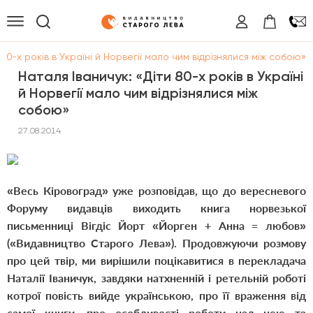
 80-х років в Україні й Норвегії мало чим відрізнялися між собою»
Наталя Іваничук: «Діти 80-х років в Україні
й Норвегії мало чим відрізнялися між
собою»
27.08.2014
«Весь Кіровоград» уже розповідав, що до вересневого
Форуму видавців виходить книга норвезької
письменниці Вігдіс Йорт «Йорген + Анна = любов»
(«Видавництво Старого Лева»). Продовжуючи розмову
про цей твір, ми вирішили поцікавитися в перекладача
Наталії Іваничук, завдяки натхненній і ретельній роботі
котрої повість вийде українською, про її враження від
самої книги, про особливості роботи над нею та