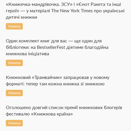
«Книжечка-мандрівочка. ЗСУ» і «Єнот Ракета та інші
герої» — у матеріалі The New York Times про українські
дитячі книжки
Новина
Один комплект книг для вас — ще один для
бібліотеки: на BestsellerFest діятиме благодійна
книжкова ініціатива
Новина
Книжковий «Трамвайчик» запрацював у новому
форматі: тепер там кожна книжка зі знижкою
Новина
Оголошено довгий список премії книжкових блогерів
фестивалю «Книжкова країна»
Новина