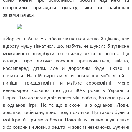
попросили пригадати цитату, яка їй найбільш
запам'яталася.
«Йорґен + Анна = любов» читається легко й цікаво, але
відразу мушу зізнатися, що, мабуть, не шукала б зумисне
можливості роздобути цю книжку, якби не робота. Ця
оповідь про дитяче кохання призначається, звісно,
насамперед дітям, але й дорослим буде цікаво її
почитати. На ній виросли діти покоління моїх дітей –
нинішні тридцятилітні й майже сорокалітні. Мене
неймовірно вразило, що діти 80-х років в Україні й
Норвегії мало чим відрізнялися між собою, бо вони грали
в однакові ігри. Не те що в схожі, а в однакові! Лови,
хованки, вибивалу, пристінок, ножички! Це також були й
мої ігри, й ігри мого брата. Покоління наших внуків знає
хіба хованки й лови, а решта їм зовсім незнайома. Вуличні